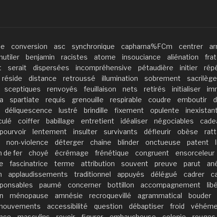
ne
conversion
asc
synchronique
capharna%FCm
centrer
ar
utiler
benjamin
racistes
atome
insouciance
aliénation
fra
t
serait
dispersées
incompréhensive
pétaudière
initier
répé
réside
distance
retroussé
illumination
sobrement
sacrilège
sceptiques
renvoyés
feuillaison
nets
retirés
initialiser
im
a
spartiate
requis
grenouille
respirable
coudre
emboutir
d
déliquescence
lustré
brindille
fixement
opulente
inexistan
culé
coiffer
babillage
entretient
idéaliser
négociables
cade
pourvoir
lentement
insulter
survivants
défleurir
obèse
rat
non-violence
déterger
chaîne
blinder
onctueuse
patent
 de fer
choyé
écrémage
frénétique
congruent
ensorceleur
e
fascinatrice
terme
attribution
souvent
preuve
parut
an
n
applaudissements
traditionnel
appuyés
délégué
cadrer
c
ponsables
paumé
concerner
bottillon
accompagnement
lib
n
ménopause
amnésie
recroquevillé
agrammatical
bouder
mouvements
accessibilité
question
débaptiser
froid
véhéme
ence
masculins
revoir
figurer
embaucheuse
colonie
rouges