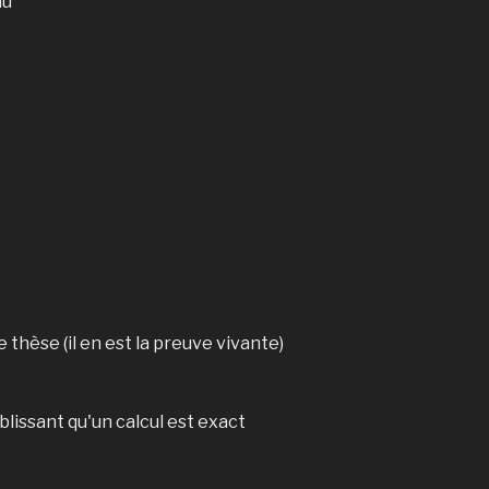
au
e thèse (il en est la preuve vivante)
issant qu'un calcul est exact