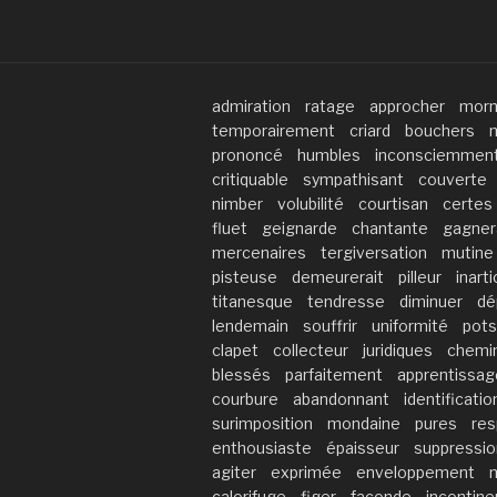
admiration
ratage
approcher
mor
temporairement
criard
bouchers
m
prononcé
humbles
inconsciemmen
critiquable
sympathisant
couverte
nimber
volubilité
courtisan
certes
fluet
geignarde
chantante
gagner
mercenaires
tergiversation
mutine
pisteuse
demeurerait
pilleur
inarti
titanesque
tendresse
diminuer
dé
lendemain
souffrir
uniformité
pots
clapet
collecteur
juridiques
chemin
blessés
parfaitement
apprentissag
courbure
abandonnant
identificatio
surimposition
mondaine
pures
res
enthousiaste
épaisseur
suppressio
agiter
exprimée
enveloppement
calorifuge
figer
faconde
incontin