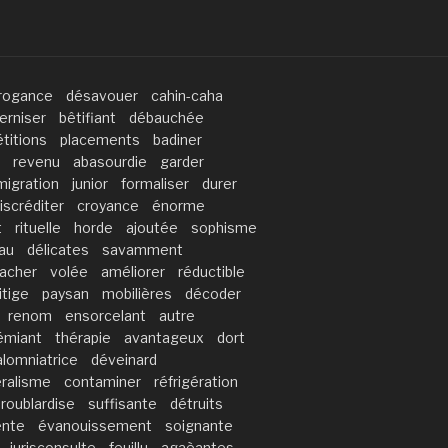
rogance
désavouer
cahin-caha
terniser
bêtifiant
débauchée
titions
placements
badiner
revenu
abasourdie
garder
migration
junior
formaliser
durer
iscréditer
croyance
énorme
t
rituelle
horde
ajoutée
sophisme
au
délicates
savamment
tacher
volée
améliorer
réductible
litige
paysan
mobilières
décoder
renom
ensorcelant
autre
émiant
thérapie
avantageux
dort
alomniatrice
déveinard
éralisme
contaminer
réfrigération
roublardise
suffisante
détruits
nte
évanouissement
soignante
jurisconsulte
feuillu
agaèantes