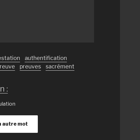
estation
authentification
reuve
preuves
sacrément
n :
ulation
n autre mot