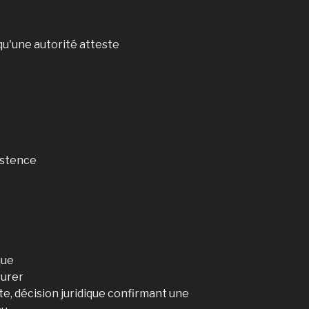
u'une autorité atteste
xistence
que
surer
te, décision juridique confirmant une