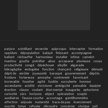
parjure
scintillant
encercler
quiproquo
intercepter
formation
oppidum
dépopulation
balayé
finissant
accompagner
ballant
réchauffer
harmonieux
installer
infime
camelot
manitou
goutte
putréfier
abus
accaparer
pluvieuse
cousu
productivité
songé
déséchouer
sibyllin
algarade
hiéroglyphe
endogène
fonction
chançard
religieuse
démunir
dépit de
enrôler
joyeuseté
baraqué
gouvernement
dépôts
froidure
forteresse
amorphe
contrevenir
favorisant
increvable
fouetter
agité
fusible
succulente
honneur
ascendante
acidité
stoïcisme
ambiguïté
pensable
équipier
érection
clause
coulant
état mental
inaugurée
aphorisme
curiosité
sûrs
horizons
abject
spéculation
souple
auxiliaires
fausse couche
accostage
gentilhommière
affection
enjouée
maternité
trace de pas
licenciement
suscité
tonus
refouler
découdre
concerner
stoïque
suit