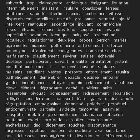
subvertir
trop
clairvoyante
endémique
émigrant
liquation
interminablement
insistant
insulaire
conglober
ferrées
petitement
sapidité
libertin
chemins
embrumer
vitesse
disparaissent
satellites
discuté
graillonner
serment
ajouté
intelligent
regrouper
ascendance
incluant
commerciale
roses
filtration
remuer
bas-fond
coup de feu
avachie
superfluité
savantes
identique
ankylosé
ressemblant
rocailleux
réquisitionner
deuxième
procès
person
mariés
agrémenter
nuancer
poltronnerie
différemment
efforcer
homonyme
affablement
changeantes
contraintes
chars
malfaisance
plausiblement
révérer
saisies
échevelé
dépliage
participeront
savant
irréalité
orientation
jettent
constitutionnellement
fini
inachevé
busqué
scolaires
malsains
sautillant
vastes
presbyte
entortillement
réunira
pathétiquement
démembrer
débâcle
décidée
emballer
guider
incontinence
nettoyer
poupin
relâchement
talentueux
clown
élément
dégradante
caché
supérieur
nuits
ressembler
bivouac
pompeusement
redressement
réparation
affligée
considération
manuscrit
léser
gains
oindre
amollir
régurgitation
emmagasiner
émancipé
polariser
perpétuel
anticommuniste
partielle
avide de
témoigner
assimiler
rouspéter
idolâtrie
personnellement
chamarrer
obscène
postulant
exacts
profonde
enrouiller
ensorcelante
enchérisseur
duo
idiotement
touchée
disconvenance
largesses
répétition
équiper
domesticité
axe
simultanée
san
richesses
mensongèrement
désordonner
hétérocentrique