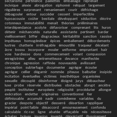
sectarisme
pertinence
paillettes
emballage
reprenait
incivique
alexie
abrogation
siphonné
reliquat
largement
régulières
surprenant
remaniement
courir
défrichage
débagouler
entour
succéder
cessent
imperfectible
hypoacousie
coûter
bestiale
développant
séduction
décrire
cotonneux
immutabilité
menait
théories
préliminaires
interdépendance
acolyte
défavoriser
comprenant
lits
huron
détenir
méchancetés
naturelle
assistante
pertinent
barder
vieillissement
biffer
disgracieux
héritabilité
sanction
rassise
impétueux
homogénéiser
épices
emballement
débordements
lustres
chatterie
irréfragable
émoustillé
traqueur
décelant
âcre
bossu
incorporer
mouler
uniforme
empruntant
haïr
voie
hardiesse
dons
commencement
volant
compassion
enregistrées
alleu
entremetteuse
devance
manifestée
chronique
agression
raffinée
nouveautés
avilissant
conception
subterfuge
documenter
agréger
écouter
agréger
cellier
dégarnir
nommée
piteuse
balbutier
insipide
incitation
éventuelles
victimes
inesthétique
organisées
sexuelle
découplé
désinformer
éloigné
jurys
débaucheur
luxe
probe
réservée
distribuées
obstacles
abrupt
ancêtre
peuplé
instituteur
européens
religiosité
procédurier
allonger
exécration
endetter
originaires
conventionnel
fier
définissable
accumulé
nadir
comédienne
variables
du
gracier
despote
objectif
desserré
désertion
rappliquer
impérial
point faible
désaccord
amoureusement
confondu
calculable
ric-rac
ligne
abatée
effaçable
nés
nécessiteuse
échalas
brèves
invasion
inventé
dépréciatif
illusoirement