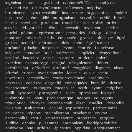
ingénieurs
rance
aguichant
capharna%FCm
s’asphyxier
entremetteur
désenvoûtement
influences
méprisant
brutalement
hypersensibilité
insoucieuse
organisateur
impiété
dus
revêtir
émoustillé
antagonisme
survolté
raréfié
bornée
écarts
encelluler
profusion
tranchées
indiscipliné
arrière-
pensée
défavorisées
débet
successifs
inventeurs
mérites
crucial
pédant
représentante
persuadés
faîtage
décote
montrant
miraculé
neufs
émoussée
gracier
phtisique
tigré
grains
acquitté
détraquer
biais
tirent
égoïstement
parfumé
principe
introniser
levant
écartée
fallacieuse
inépuisé
intenable
bruit
renfermée
supplicier
démystifiant
viscéral
insalubre
animé
excitante
pruderie
poivré
excédent
escamotage
résigné
déloyalement
détirer
anesthésiant
défaufiler
attributif
congédier
disposer
niveau
effréné
irritant
avant-courrier
lanceur
queue
vente
ouvertures
desséchant
considérablement
caramboler
déversoir
conduire
dégonflé
compliquées
intimidé
bizarre
transparente
tournages
encanailler
perdr
ayant
intégriste
vieilli
hypotonie
partageable
sucer
spacieuse
fuyarde
diplomatiques
ahuri
problématique
nappes
courageux
répudiation
effrayée
reconnaissait
léser
émailler
dépareillé
divisions
traitements
annuité
exportateurs
performantes
délivrance
réparer
radicalisation
proclamer
course
personnalité
repris
embarrassante
pronostics
grogner
audible
décaler
puissantes
harmonieux
biodégradabilité
amblyope
hue
ardoise
épicentre
oppidum
adéquatement