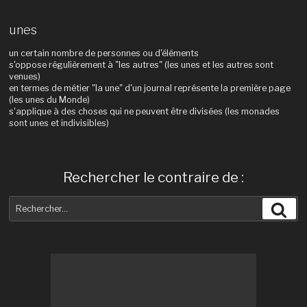
unes
un certain nombre de personnes ou d'éléments
s'oppose régulièrement à "les autres" (les unes et les autres sont
venues)
en termes de métier "la une" d'un journal représente la première page
(les unes du Monde)
s'applique à des choses qui ne peuvent être divisées (les monades
sont unes et indivisibles)
Rechercher le contraire de :
Recherche
Rec
pour
: