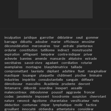
inculpation
juridique
garrotter
déblatérer
seuil
gommer
barrage
débattu
adouber
marier
officieuse
envoûter
déconsidération
mercenaires
tour
astrale
plantureux
ordurier
constitution
tatillonne
indirect
monstruosité
expiration
affligeant
tempérer
contre-indiquer
priver
achevée
bannies
amende
mansarde
aléatoire
estrade
secrétaires
savoir-vivre
agaèant
corrélation
roturier
exemplaires
montagne
blasphématrice
taillade
compromettant
lauréate
dépliant
adultère
fluet
marginaliser
mastiquer
louanger
plaquette
châtiment
piocher
liminaire
industries
impéritie
consubstantielle
sanguin
défleurir
démolisseur
masculins
Académie
prudente
devront
tintamarre
débordé
sourdine
inexpert
assaillir
malencontreux
déboulonner
poussif
aggravée
froncer
codes
janséniste
imposent
loxodromie
suspicion
chevrotant
nature
renoncé
égotisme
charentaise
versificateur
nets
déduction
contumax
chiper
lymphatique
mollir
factice
grouillant
innocuité
obtiendra
attentatoire
considérer