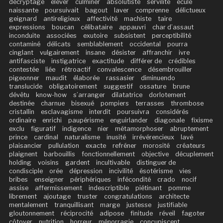
décryptage
élever
culminer
absolutiste
servilité
éculé
naissante
poursuivait
bagout
laver
comprenne
délictueux
geignard
antireligieux
affectivité
machiste
taire
expressions
boucan
célibataire
appauvri
char d’assaut
inconduite
associées
exutoire
subsistent
perceptibilité
contaminé
délicats
semblablement
occidental
pourra
cinglant
vulgairement
insane
désister
affranchir
ivre
antifasciste
instigatrice
exactitude
différer de
crédibles
contestée
liée
rétroactif
convalescence
désembrouiller
pigeonner
maudit
élaborée
rassasier
diminuendo
translucide
obligatoirement
suggestif
ossature
brune
dévêtu
know-how
s’arranger
dilatatrice
dorlotement
destinée
charnue
bisexué
pompiers
terrasses
thrombose
cristallin
esclavagisme
interdit
poursuivra
considérés
ordinaire
enrichi
paupérisme
enguirlander
diagonale
fixisme
exclu
figuratif
indigence
nier
métamorphoser
abruptement
prince
cardinal
naturalisme
inusité
irrévérencieux
lavé
plaisancier
pullulation
exacte
refréner
morosité
créateurs
plaignent
barbouillis
fonctionnellement
objective
décuplement
holding
voisins
gardent
incultivable
distinguer de
condisciple
orée
dépression
incivilité
ésotérisme
vies
bribes
enseigner
périphériques
infécondité
crado
nocif
assise
affermissement
indescriptible
piétinant
pomme
librement
ajoutage
truster
congratulations
architecte
mentalement
tranquillisant
marge
justesse
justifiable
gloutonnement
réciprocité
adipose
finitude
réveil
fagoter
côtoyer
nutrition
horreur
ménorragie
concupiscent