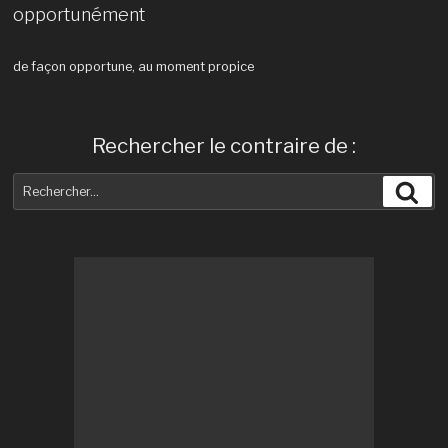
opportunément
de façon opportune, au moment propice
Rechercher le contraire de :
Recherche
Rec
pour
: