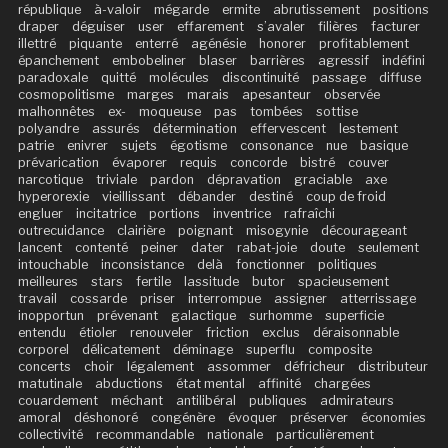
république
à-valoir
mégarde
ermite
abrutissement
positions
draper
déguiser
user
effarement
s’avaler
filières
facturer
illettré
piquante
enterré
agénésie
honorer
profitablement
épanchement
embobeliner
blaser
barrières
agressif
indéfini
paradoxale
quitté
molécules
discontinuité
passage
diffuse
cosmopolitisme
marges
marais
apesanteur
observée
malhonnêtes
ex-
moqueuse
pas
tombées
sottise
polyandre
assurés
détermination
effervescent
lestement
patrie
enivrer
sujets
égotisme
consonance
nue
basique
prévarication
évaporer
requis
concorde
bistré
couver
narcotique
triviale
pardon
dépravation
graciable
axe
hyperorexie
vieillissant
débander
destiné
coup de froid
engluer
incitatrice
portions
inventrice
rafraîchi
outrecuidance
clairière
poignant
misogynie
décourageant
lancent
contenté
peiner
dater
rabat-joie
doute
seulement
intouchable
inconsistance
delà
fonctionner
politiques
meilleures
stars
fertile
lassitude
butor
spacieusement
travail
cossarde
priser
interrompue
assigner
atterrissage
inopportun
prévenant
galactique
surhomme
superficie
entendu
étioler
renouveler
friction
exclus
déraisonnable
corporel
délicatement
déminage
superflu
composite
concerts
choir
légalement
assommer
défricheur
distributeur
matutinale
abductions
état mental
affinité
chargées
couardement
méchant
antilibéral
publiques
admirateurs
amoral
déshonoré
congénère
évoquer
préserver
économies
collectivité
recommandable
nationale
particulièrement