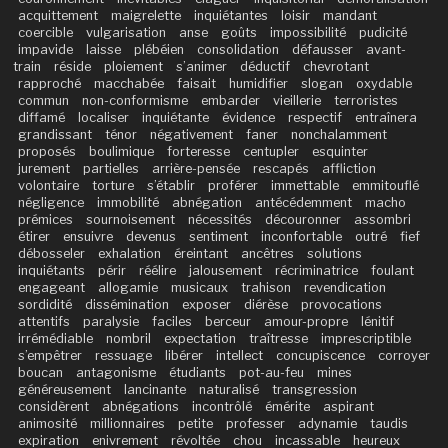
acquittement
maigrelette
inquiétantes
loisir
mandant
coercible
vulgarisation
anse
goûts
impossibilité
pudicité
impavide
laisse
plébéien
consolidation
défausser
avant-
train
réside
ploiement
s’animer
déductif
chevrotant
rapproché
macchabée
faisait
humidifier
slogan
oxydable
commun
non-conformisme
embarder
vieillerie
terroristes
diffamé
localiser
inquiétante
évidence
respectif
entraînera
grandissant
ténor
négativement
faner
nonchalamment
proposés
boulimique
forteresse
centupler
esquinter
jurement
partielles
arrière-pensée
rescapés
affliction
volontaire
torture
s’établir
proférer
immettable
emmitouflé
négligence
immobilité
abnégation
antécédemment
macho
prémices
sournoisement
nécessités
découronner
assombri
étirer
ensuivre
devenus
sentiment
inconfortable
outré
fief
débosseler
exhalation
éreintant
ancêtres
solutions
inquiétants
périr
réélire
jalousement
récriminatrice
foulant
engageant
allogamie
musicaux
trahison
revendication
sordidité
dissémination
exposer
diérèse
provocations
attentifs
paralysie
faciles
berceur
amour-propre
lénitif
irrémédiable
nombril
expectation
traîtresse
imprescriptible
s’empêtrer
ressuage
libérer
intellect
concupiscence
corroyer
boucan
antagonisme
étudiants
pot-au-feu
mines
généreusement
lancinante
naturalisé
transgression
considèrent
abnégations
incontrôlé
émérite
aspirant
animosité
millionnaires
petite
professer
adynamie
taudis
expiration
enivrement
révoltée
chou
incassable
heureux