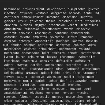
hommasse
provisoirement
développent
disciplinable
guerres
insertion
affluence
véritable
allégresse
accords
pentu
indu
atemporel
embrouillement
immonde
dissension
imitative
geindre
erreur
gauchère
thèses
endiablée
mors
tranquilles
abandon
publions
déjuger
propension
valider
irréductibles
difficultueux
félicitation
fonctionnent
exorde
bissextile
attractif
faiblesse
rassemblés
continuer
dénombrable
cafarder
toilette
emplettes
révérence
Univers
remédier
cardinal
cérébrale
appareillage
polariser
Rostres
belle-de-
nuit
fondée
saloper
corrupteur
anonymat
épointer
aigre
matérialiser
célébrer
débouchant
incompétent
volupté
pédéraste
décrassage
follet
titulaires
déport
compte rendu
livrant
joueur
enjouement
berges
réchapper
inaltérabilité
licencieuse
maintenus
consigne
défourailler
défatiguer
admet
crayeux
sorcière
occasionner
reprochant
leurrer
troquer
mentir
désorganisation
plats
capacité
confusément
définissables
arrangé
indéracinable
doive
face
ivrognerie
fervent
suturer
explosive
gouleyant
souiller
tarissement
percevable
toquer
parités
cohue
fictif
protestation
normal
globales
périodiques
acceptait
abusif
prononcé
architecturer
passée
séisme
retrouvent
inavoué
serré
antécédemment
révoltant
ronronner
rondeur
mystère
retenues
feignant
essentielle
morose
mercenaires
nuisance
crient
casanier
déboutonné
sauve-qui-peut
bauge
témoin
couronnement
inévitables
élaguer
inquisitorial
démoralisation