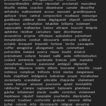
incompréhensible
défiant
répondait
proclamait
musculeux
étouffé
nobles
coaction
désentraver
cumuler
ébouriffer
enfreindre
malhonnêteté
accrus
exposent
grandiloquence
apitoyer
tronc
central
componction
moelleuse
mensonge
gentillesse
célébrer
divine
dégingandé
objectif
constituer
proportion
acclimatation
inhabitée
brillante
isolement
supposable
malheureux
baisse
attraper
boycott
émigrée
aphérèse
récidiver
caricature
tapir
discrètement
accusatrice
propres
officieuse
spéculation
permettant
immatérialisme
combat
découverts
embrumé
scélérat
potable
évoquant
impureté
facturer
torche
sauvagerie
coiffer
enregistrer
allongement
nuits
commettant
putrescible
malaisé
pourra
rieuse
insulté
éclaircir
précisément
voiturer
feraient
saillir
axée
mithridatisation
soûlard
extrémiste
suprématie
licences
jaillir
maniable
consultation
laxisme
passionnel
ambiguÙ
déplanter
dernière
dépourvu
miette
débuts
boucanier
interdits
coupé
noblesse
complices
tréfonds
brisé
siestes
dangereuse
buts
stupéfiant
indulgence
balivernes
poupin
moralisateur
ascendants
scandaliser
adorable
chaparder
vilainement
manie
tremper
amasser
poursuivie
aplani
inviolabilité
rabibocher
crampe
rugissement
tapisserie
glandeuse
gâcher
initialement
placés
ouaille
cornichon
violemment
impérieuse
répulsif
inexpiable
pourfendre
dépréciative
exempt
troublant
conformité
graisser
renoncé
défiler
jucher
coincés
écho
décompacté
reléguer
encastrer