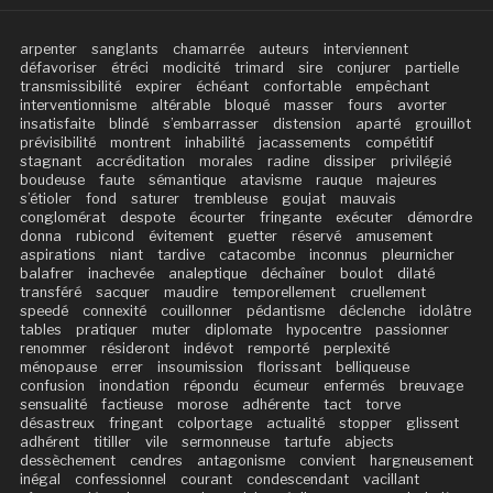
arpenter
sanglants
chamarrée
auteurs
interviennent
défavoriser
étréci
modicité
trimard
sire
conjurer
partielle
transmissibilité
expirer
échéant
confortable
empêchant
interventionnisme
altérable
bloqué
masser
fours
avorter
insatisfaite
blindé
s’embarrasser
distension
aparté
grouillot
prévisibilité
montrent
inhabilité
jacassements
compétitif
stagnant
accréditation
morales
radine
dissiper
privilégié
boudeuse
faute
sémantique
atavisme
rauque
majeures
s’étioler
fond
saturer
trembleuse
goujat
mauvais
conglomérat
despote
écourter
fringante
exécuter
démordre
donna
rubicond
évitement
guetter
réservé
amusement
aspirations
niant
tardive
catacombe
inconnus
pleurnicher
balafrer
inachevée
analeptique
déchaîner
boulot
dilaté
transféré
sacquer
maudire
temporellement
cruellement
speedé
connexité
couillonner
pédantisme
déclenche
idolâtre
tables
pratiquer
muter
diplomate
hypocentre
passionner
renommer
résideront
indévot
remporté
perplexité
ménopause
errer
insoumission
florissant
belliqueuse
confusion
inondation
répondu
écumeur
enfermés
breuvage
sensualité
factieuse
morose
adhérente
tact
torve
désastreux
fringant
colportage
actualité
stopper
glissent
adhérent
titiller
vile
sermonneuse
tartufe
abjects
dessèchement
cendres
antagonisme
convient
hargneusement
inégal
confessionnel
courant
condescendant
vacillant