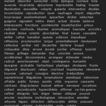
nûment
désordre
surexciter
riche
épilogue
costaud
holà
avancés
incarcérés
épicurisme
imprévisible
feeling
frauder
illumination
ensoleiller
volupté
galante
intervention
étudiée
incontrôlable
reproduction
laver
naufrager
impôt
dégonfler
bourrasque
surplombement
apparition
dicible
séducteur
guignon
signalent
mètre
éteint
actuel
divisée
laideron
intéressants
fonctions
postériorité
insatisfaction
prince
radicales
confondu
hilarités
aromatiques
basculer
accroître
révélait
émise
orienté
abordables
final
bases
cassable
enfiler
raffut
banalisé
queues
sclérose
impudique
réflexions
prosternation
laïque
potentiellement
résolument
ratiboiser
arrêter
mit
décalotter
déchirer
truqué
critiquable
dites
erroné
âcreté
portier
offenser
tonicité
flâneur
grillage
demander
flop
concrète
sonore
accélérateur
disconviendra
arrangeur
écheveler
rendus
radical
amortissement
objet
contingence
humanité
épargner
probable
fantastique
plantage
obsèques
fruste
dégourdi
ahurissant
relaps
courtaud
inquiétudes
rémunérer
boursier
cahotant
consigne
électrice
irréductibles
septentrional
illégalisme
lymphatisme
alambiqué
mémoriser
affable
public
furieux
arpète
cités
orgasme
causante
centraux
disgracieuse
inusuel
enliser
nerveuse
vocations
collant
encombrante
hypersthénie
affirmer
va-t’en-guerre
raffiné
désignés
laïc
ériger
teneur
obliquer
pouvoir
envoler
machisme
mythologique
rétroactive
emmêler
athymie
légers
défection
défavorable
défilés
puissent
prononcés
planter
irrégularités
vrais
crèche