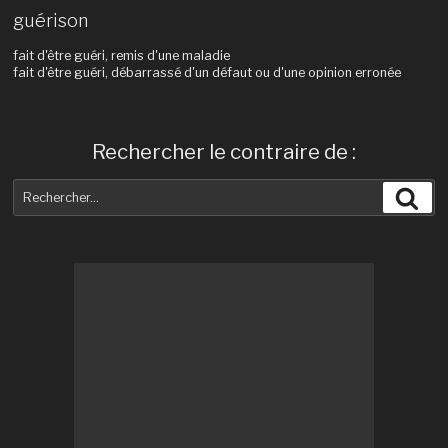
guérison
fait d'être guéri, remis d'une maladie
fait d'être guéri, débarrassé d'un défaut ou d'une opinion erronée
Rechercher le contraire de :
Recherche
Rec
pour
: