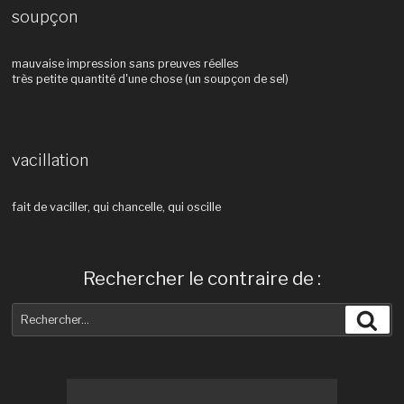
soupçon
mauvaise impression sans preuves réelles
très petite quantité d'une chose (un soupçon de sel)
vacillation
fait de vaciller, qui chancelle, qui oscille
Rechercher le contraire de :
Recherche
Rec
pour
: