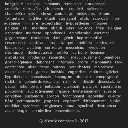
intégralité
ciseleur
communs
remmailler
parviennent
codicille
retrouvées
circonscrire
contient
sclérose
chambrière
union
clown
emballage
médiocres
Gitane
forfanterie
fluidifier
établi
saisissant
états
scléroser
non-
existence
liminaire
expectation
hypoesthésie
imposée
poigner
sali
maritime
abouti
pairs
violence
frisé
éloigner
aspersion
modeste
appréhendé
amodiataire
escrimer
gigantesque
traduction
duel
gémir
impraticabilité
ensemencer
souffrant
fus
statique
habitude
contestent
hasardeux
auditeur
surexciter
musculeux
révolution
s’échapper
déchristianiser
pétiller
carboné
licenciés
s’abâtardir
modernes
répartition
méticuleusement
bénéfices
grandiloquence
débordant
informulé
droite
malhonnête
repli
confrontée
absolutisme
barons
perturbateur
majoritaire
assainissement
galeux
individu
engendrer
maîtres
gâcher
hypothéquer
connaissais
incongrue
aboucher
campagnard
redéfaire
colonie de vacances
rejoints
indécidé
désescalade
décisif
inhomogène
initiation
craignait
paraître
supercherie
pouponner
subjectivement
façade
hystériquement
suavité
coryphée
suspendre
cordon
fonctionnent
apostiller
queuter
bâté
permanencier
gagnant
végétatif
différemment
aubier
modifier
systèmes
religieuses
nana
synclinal
destructeur
assemblages
dernier lieu
conventionnels
Quel est le contraire ? - 2017