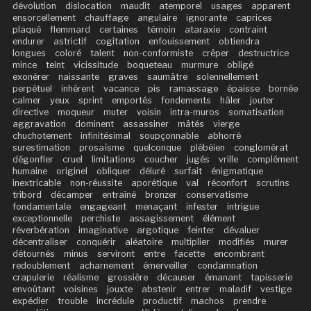
dévolution
dislocation
maudit
atemporel
usages
apparent
ensorcellement
chauffage
angulaire
ignorante
caprices
plaqué
flemmard
certaines
témoin
ataraxie
contraint
endurer
astrictif
cogitation
enfouissement
obtiendra
longues
coloré
talent
non-conformiste
crêper
destructrice
mince
teint
vicissitude
boqueteau
murmure
obligé
exonérer
naissante
graves
saumâtre
solennellement
perpétuel
inhérent
vacance
pis
ramassage
épaisse
bornée
calmer
yeux
sprint
emportés
fondements
hâler
jouter
directive
moqueur
muter
voisin
intra-muros
somatisation
aggravation
dominent
assassiner
mâtés
vierge
chuchotement
infinitésimal
soupçonnable
abhorré
surestimation
prosaïsme
quelconque
plébéien
conglomérat
dégonfler
cruel
limitations
coucher
jugés
vrille
complément
humaine
originel
obliquer
déluré
surfait
énigmatique
inextricable
non-réussite
aporétique
val
réconfort
scrutins
tribord
décamper
entraîné
bronzer
conservatisme
fondamentale
engageant
menaçant
infester
intrigue
exceptionnelle
perchiste
assagissement
élément
réverbération
imaginative
argotique
feinter
dévaluer
décentraliser
conquérir
aléatoire
multiplier
modifiés
murer
détournés
minus
serviront
entre
facette
encombrant
redoublement
acharnement
émerveiller
condamnation
crapulerie
réalisme
grossière
décauser
émanant
tapisserie
envoûtant
voisines
jouxte
abstenir
entrer
maladif
vestige
expédier
trouble
incrédule
productif
machos
prendre