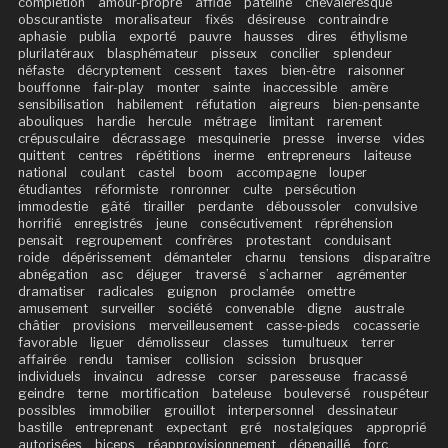
complétion
amour-propre
affidé
pateline
chevaleresque
obscurantiste
moralisateur
fixés
désireuse
contraindre
aphasie
publia
exporté
pauvre
hausses
dires
éthylisme
plurilatéraux
blasphémateur
pisseux
concilier
splendeur
néfaste
décryptement
cessent
taxes
bien-être
raisonner
bouffonne
fair-play
monter
sainte
inaccessible
amère
sensibilisation
habilement
réfutation
aigreurs
bien-pensante
abouliques
hardie
hercule
métrage
limitant
rarement
crépusculaire
décrassage
mesquinerie
presse
inverse
vides
quittent
centres
répétitions
inerme
entrepreneurs
laiteuse
national
coulant
castel
boom
accompagne
louper
étudiantes
réformiste
ronronner
culte
persécution
immodestie
gâté
tirailler
perdante
déboussoler
convulsive
horrifié
enregistrés
jeune
consécutivement
répréhension
pensait
regroupement
confrères
protestant
conduisant
roide
dépérissement
démanteler
charnu
tensions
disparaître
abnégation
asc
déjuger
traversé
s’acharner
agrémenter
dramatiser
radicales
guignon
proclamée
omettre
amusement
surveiller
société
convenable
digne
australe
châtier
provisions
merveilleusement
casse-pieds
cocasserie
favorable
liguer
démolisseur
classes
tumultueux
terrer
affairée
rendu
tamiser
collision
scission
brusquer
individuels
invaincu
adresse
corser
paresseuse
fracassé
geindre
terne
mortification
bateleuse
bouleversé
rouspéteur
possibles
immobilier
grouillot
interpersonnel
dessinateur
bastille
entreprenant
expectant
gré
nostalgiques
approprié
autorisées
biceps
réapprovisionnement
dépenaillé
forc