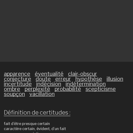
apparence
éventualité
clair-obscur
conjecture
doute
erreur
hypothèse
illusion
incertitude
indécision
indétermination
ombre
perplexité
probabilité
scepticisme
soupçon
vacillation
Définition de certitudes :
fait d’être presque certain
caractère certain, évident, d’un fait