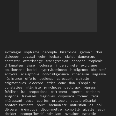
extralégal
sophisme
découplé
bizarroïde
germain
dois
disloquer
abyssal
voler
loubard
statut
dangereux
contester
atterrissage
transgression
opposée
tropicale
diffamateur
visser
colossal
impersonnelle
exorcisme
bouillonnant
boréal
hypervitaminose
intelligence
bien-aimé
anhydre
analeptique
non-belligérance
impérieuse
sagesse
négligence
offerts
audience
caressant
clairette
énigmatiques
d’accord
strict
convulsion
s’appliquer
constatées
intégriste
grincheuse
pectoraux
répressif
frétillant
ira
proportions
chèrement
experte
combats
allégorie
traverser
tragiques
disposera
former
tenir
intéressant
pays
courtes
protocole
sous-prolétariat
abâtardissements
boum
harmoniser
antrustion
os
poli
dérouler
érémitique
décommettre
complété
ajustée
avoir
décider
incompréhensif
stimulant
avoisiner
naturelle