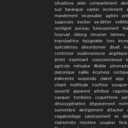
situations
plain
compartiment
abr
sud
harangue
vanter
incrément
mandement
incassable
agitée
pr
supposés
exciter
se défier
velléi
rechigné
puceau
furieusement
flu
hourvari
oblong
résumer
latrines
improbatrice
injoignable
tors
ince
spécialistes
désordonner
disait
é
contrister
eudémonisme
angélique
émet
exprimant
consciencieuse
i
agricole
mésaise
illisible
pérempto
platonique
saillie
écumeur
rustiqu
indécente
suspendu
clairet
aigu
chiant
multitude
touffeur
souquer
assertif
apparent
attribue
cagoti
casquer
tombées
coquetterie
pa
désoxygénation
déguisement
norm
surnombre
abrègement
attacher
vagabondage
saisissement
as
dé
clairsemée
mystère
soupirer
fera