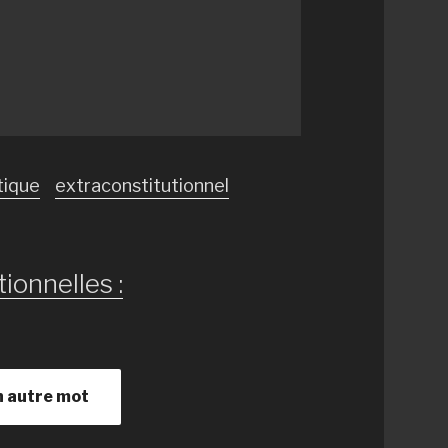
tique
extraconstitutionnel
ionnelles :
n autre mot