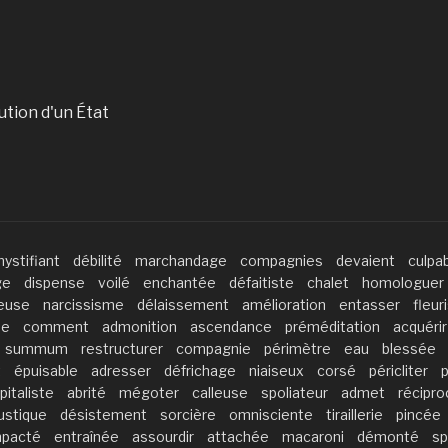
ution d'un État
ystifiant
débilité
marchandage
compagnies
devaient
culpab
ge
dispense
voilé
enchantée
défaitiste
chalet
homologuer
ieuse
narcissisme
délaissement
amélioration
entasser
fleur
ue
comment
admonition
ascendance
préméditation
acquérir
summum
restructurer
compagnie
périmètre
eau
blessée
t
épuisable
adresser
défrichage
niaiseux
corsé
péricliter
p
pitaliste
abrité
mégoter
calleuse
spoliateur
admet
récipro
ustique
désistement
sorcière
omnisciente
tiraillerie
pincée
pacté
entraînée
assourdir
attachée
macaroni
démonté
sp