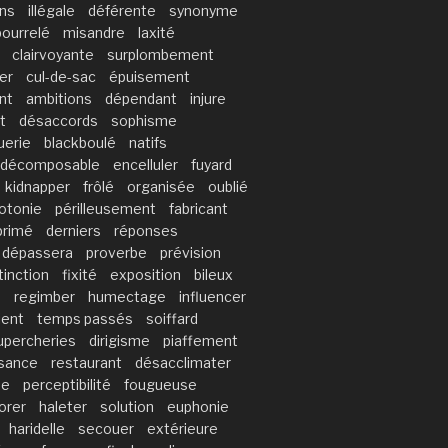
ons
illégale
déférente
synonyme
bourrelé
misandre
laxité
clairvoyante
surplombement
ler
cul-de-sac
épuisement
nt
ambitions
dépendant
injure
t
désaccords
sophisme
erie
blackboulé
natifs
décomposable
encelluler
fuyard
kidnapper
frôlé
organisée
oublié
otonie
périlleusement
fabricant
primé
derniers
réponses
dépassera
proverbe
prévision
tinction
fixité
exposition
bileux
s
regimber
humectage
influencer
ient
temps passés
soiffard
upercheries
dirigisme
piaffement
sance
restaurant
désacclimater
se
perceptibilité
fougueuse
orer
haleter
solution
euphonie
haridelle
secouer
extérieure