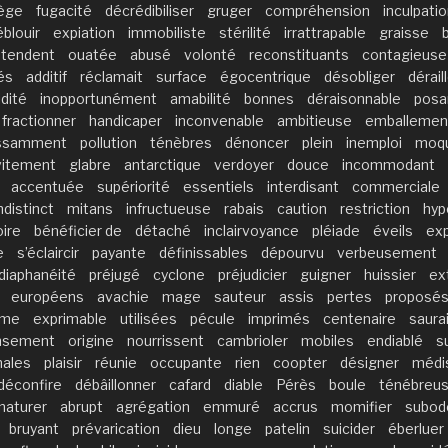
ège
fugacité
décrédibiliser
gruger
compréhension
inculpati
éblouir
expiation
immobiliste
stérilité
irrattrapable
graisse
étendent
ouatée
abusé
volonté
reconstituants
contagieuse
tés
additif
réclamait
surface
égocentrique
désobliger
dérail
idité
inopportunément
amabilité
bonnes
déraisonnable
posa
fractionner
handicaper
inconvenable
ambitieuse
emballemen
ssamment
pollution
ténèbres
dénoncer
plein
inemploi
moqu
vitement
glabre
antarctique
verdoyer
douce
incommodant
accentuée
supériorité
essentiels
interdisant
commerciale
ndistinct
mitans
infructueuse
rabais
caution
restriction
hyp
ire
bénéficier de
détaché
inclairvoyance
pléiade
éveils
ex
e
s’éclaircir
payante
définissables
dépourvu
verbeusement
diaphanéité
préjugé
cyclone
préjudicier
guigner
huissier
ex
européens
avachie
mage
sauteur
assis
pertes
proposé
sme
exprimable
utilisées
pécule
imprimés
centenaire
saura
nsement
origine
nourrissent
cambrioler
mobiles
endiablé
s
ales
plaisir
réunie
occupante
rien
coopter
désigner
médi
déconfire
débâillonner
cafard
diable
Pérès
boule
ténébreu
naturer
abrupt
agrégation
emmuré
accrus
momifier
subod
bruyant
prévarication
dieu
longe
patelin
suicider
éberluer