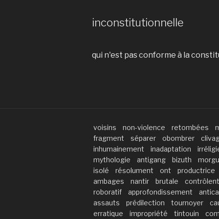
inconstitutionnelle
qui n'est pas conforme à la constit
voisins
non-violence
retombées
m
fragment
séparer
obombrer
cliva
inhumainement
inadaptation
irrélig
mythologie
antigang
bizuth
morg
isolé
résolument
ont
productrice
ambages
nantir
brutale
contrôlen
roboratif
approfondissement
antica
assauts
prédilection
tournoyer
ca
erratique
impropriété
tintouin
com