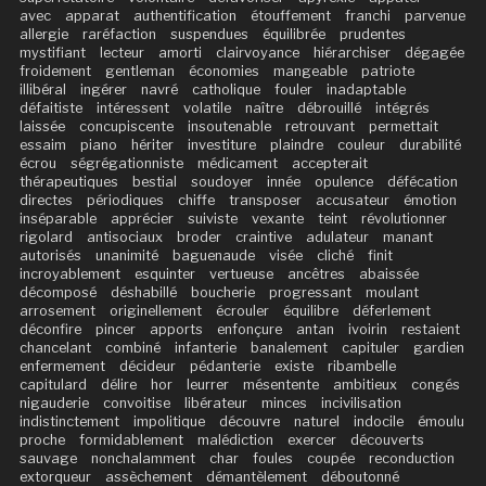
avec
apparat
authentification
étouffement
franchi
parvenue
allergie
raréfaction
suspendues
équilibrée
prudentes
mystifiant
lecteur
amorti
clairvoyance
hiérarchiser
dégagée
froidement
gentleman
économies
mangeable
patriote
illibéral
ingérer
navré
catholique
fouler
inadaptable
défaitiste
intéressent
volatile
naître
débrouillé
intégrés
laissée
concupiscente
insoutenable
retrouvant
permettait
essaim
piano
hériter
investiture
plaindre
couleur
durabilité
écrou
ségrégationniste
médicament
accepterait
thérapeutiques
bestial
soudoyer
innée
opulence
défécation
directes
périodiques
chiffe
transposer
accusateur
émotion
inséparable
apprécier
suiviste
vexante
teint
révolutionner
rigolard
antisociaux
broder
craintive
adulateur
manant
autorisés
unanimité
baguenaude
visée
cliché
finit
incroyablement
esquinter
vertueuse
ancêtres
abaissée
décomposé
déshabillé
boucherie
progressant
moulant
arrosement
originellement
écrouler
équilibre
déferlement
déconfire
pincer
apports
enfonçure
antan
ivoirin
restaient
chancelant
combiné
infanterie
banalement
capituler
gardien
enfermement
décideur
pédanterie
existe
ribambelle
capitulard
délire
hor
leurrer
mésentente
ambitieux
congés
nigauderie
convoitise
libérateur
minces
incivilisation
indistinctement
impolitique
découvre
naturel
indocile
émoulu
proche
formidablement
malédiction
exercer
découverts
sauvage
nonchalamment
char
foules
coupée
reconduction
extorqueur
assèchement
démantèlement
déboutonné