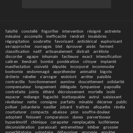
falsifié
constellé
frigorifier
intervention
résigné
astreinte
mésaise
accomplis
inefficacité
rendrait
insalubres
régurgitation
soubrette
favorisant
anticlérical
euphorisant
se rapprocher
ouvrages
blet
éprouver
aisés
ferment
classification
natif
artisanalement
distrait
arrêtiste
discorder
agape
inhumain
factieuse
exact
intensification
calé en
tiendrait
bombé
pondération
côtoyer
implanté
manifestation
oisiveté
députés
incorporel
incommoder
bonhomie
endommagé
appréhender
animalité
bigots
drôlerie
rebeller
s’arroger
endolorir
arrêter
paisible
contractile
fonctionnement
aumône
doucettement
solidarité
compensateur
longuement
déléguée
tympaniser
papouille
contrefaite
joints
éthéré
décroissement
mortelle
isolé
espacer
mélange
fugacité
inattaquable
autrui
saisissant
révélateur
nette
consigne
parfaits
minable
décerner
public
polluer
jobarderie
nasiller
jobard
traîtres
allopathe
révéla
courbaturer
compacts
abaisse
pion
souffre-douleur
adoptent
finissent
comparaison
dunes
pervertisseur
hyperémotif
chimique
carapater
remplaçable
luciférienne
déconsidération
paraissait
entremetteur
inhiber
grossier
superfétatoire
volontaire
défavoriser
apyrexie
appâter