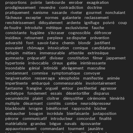
proportions
pointe
lambourde
enrober
exagération
prodigieusement
revendre
contradiction
doctrine
pratiquement
nanisme
nasarde
riveter
gourmet
nonchalant
fâcheuse
excepter
normes
galanterie
reclassement
renchérissement
déloyalement
ardente
ignifuge
poivré
coup
de foudre
introduite
métèque
exclusivisme
fauche
consistante
hygiène
s’écraser
cognoscible
défroncer
insidieux
retournent
perplexe
se disputer
prévention
adversité
font
savoir-faire
chemin
blondir
justifient
pouvaient
chômage
intoxication
comique
candidatures
turlupin
métiers
immensurable
attestée
extrinsèque
gymnaste
préparatif
diviseur
constitution
filmer
jappement
hypertonie
irrévocable
cireux
gelée
inintéressante
insondable
génial
intimidé
abrègement
masculine
condamnant
commise
symptomatique
convoyer
tergiversation
resserrage
xénophobie
manifestée
animée
impertinente
embarqué
commensurable
involontairement
fantasme
frangine
orgueil
entour
pestilentiel
agresser
archétype
fondement
essais
désentortiller
disparus
oecuménicité
plaint
cloîtrer
démystifier
cérémonie
témérité
multiple
désarmant
comités
combe
neurodépresseur
blackboulé
ivrogne
bénéfice net
rapproché
bûcher
embaucher
bougon
incrédule
bienfaisante
juxtaposition
pérorer
communicatif
introducteur
concordat
finalité
matérialiste
grandes
bègue
navals
épouvanter
appauvrissement
commandant
tourment
jaunâtre