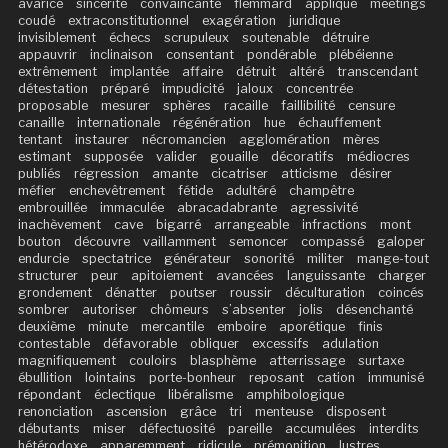
avarice
sincérité
convaincante
flemmard
appliqué
meetings
coudé
extraconstitutionnel
exagération
juridique
invisiblement
échecs
scrupuleux
soutenable
détruire
appauvrir
inclinaison
consentant
pondérable
plébéienne
extrêmement
implantée
affaire
détruit
altéré
transcendant
détestation
préparé
impudicité
jaloux
concentrée
proposable
mesurer
sphères
racaille
faillibilité
censure
canaille
internationale
régénération
hue
échauffement
tentant
instaurer
nécromancien
agglomération
mères
estimant
supposée
valider
gouaille
décoratifs
médiocres
publiés
régression
amante
cicatriser
atticisme
désirer
méfier
enchevêtrement
fétide
adultéré
champêtre
embrouillée
immaculée
abracadabrante
agressivité
inachèvement
cave
bigarré
arrangeable
infractions
mont
bouton
découvre
vaillamment
semoncer
compassé
galoper
endurcie
spectatrice
générateur
sonorité
militer
mange-tout
structurer
peur
apitoiement
avancées
languissante
charger
grondement
dénatter
poutser
roussir
déculturation
coincés
sombrer
autoriser
chômeurs
s’absenter
jolis
désenchanté
deuxième
minute
mercantile
emboire
aporétique
finis
contestable
défavorable
obliquer
excessifs
adulation
magnifiquement
couloirs
blasphème
atterrissage
surtaxe
ébullition
lointains
porte-bonheur
reposant
cation
immunisé
répondant
éclectique
libéralisme
amphibologique
renonciation
ascension
grâce
tri
menteuse
disposent
débutants
miser
défectuosité
pareille
accumulées
interdits
hétérodoxe
apparemment
ridicule
prémonition
lustres