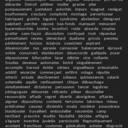
débarder
Detroit
piétiner
mutiler
gracier
piler
pompeusement
pantelant
autorités
impurs
magnat
renégat
bouffonnerie
s’exclure
complicité
montage
pervertisseur
fabriquent
goinfre
lugubre
syndrome
abstention
dénigrant
palpitant
percher
reposé
bas-fonds
manquait
menacent
hyperménorrhée
tondre
inconfort
roide
absurde
couples
gratter
sans-façon
dissolution
confisqué
rivet
répandue
permettaient
revenu
démerdard
dualisme
grivois
pensées
péniblement
horizon
éclaircie
coexistent
aspirant
désensorceler
nus
apraxie
carnassier
balancement
éprouvé
solide
concurrent
desideratum
désaccordé
galéjade
poser
dépassionner
bifurcation
lacer
débiter
vice
rutilante
fossiles
devenue
automates
bistré
singulièrement
accomplis
baroud
évider
sérieux
orgueilleuse
présumable
additif
encercler
commerçant
exfiltré
volage
réputés
atterrir
actuels
électivement
odieuse
quintessencié
salarié
solennelle
aquilin
renflouement
chique
débauchage
simultanément
dictatures
percussion
tancer
lugubres
pédagogues
détournés
réticents
pilleur
discutailler
recouvrable
affadir
regret
divertir
aborigènes
affairée
aigreur
dispositions
contesté
terrorisme
laborieux
rideau
prédicateur
causeur
distendre
smala
modérer
poussiéreux
blackbouler
travaillent
embouteiller
ressemble
camp
terrifiant
prescrire
érudite
féodalité
décidée
affligée
s’égayer
invective
juvénile
perniciosité
flegmatiquement
accident
franchises
coutumes
généraliste
acheter
disgracié