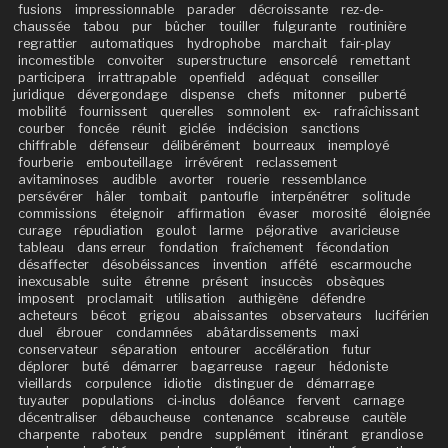
fusions
impressionnable
parader
décroissante
rez-de-
chaussée
tabou
pur
bûcher
touiller
fulgurante
routinière
regrattier
automatiques
hydrophobe
marchait
fair-play
incomestible
convoiter
superstructure
ensorcelé
remettant
participera
irrattrapable
openfield
adéquat
conseiller
juridique
dévergondage
dispense
chefs
mitonner
puberté
mobilité
fournissent
querelles
somnolent
ex-
rafraîchissant
courber
foncée
réunit
giclée
indécision
sanctions
chiffrable
défenseur
délibérément
bourreaux
inemployé
fourberie
embouteillage
irrévérent
reclassement
avitaminoses
audible
avorter
rouerie
ressemblance
persévérer
hâler
tombait
pantoufle
interpénétrer
solitude
commissions
éteignoir
affirmation
évaser
morosité
éloignée
curage
répudiation
goulot
larme
péjorative
avaricieuse
tableau
dans erreur
fondation
fraîchement
fécondation
désaffecter
désobéissances
invention
affété
escarmouche
inexcusable
suite
étrenne
présent
insuccès
obsèques
imposent
proclamait
utilisation
authigène
défendre
acheteurs
bécot
grigou
abaissantes
observateurs
luciférien
duel
ébrouer
condamnées
abâtardissements
maxi
conservateur
séparation
entourer
accélération
futur
déplorer
buté
démarrer
bagarreuse
rageur
hédoniste
vieillards
corpulence
idiotie
distinguer de
démarrage
tuyauter
populations
ci-inclus
doléance
fervent
carnage
décentraliser
débaucheuse
contenance
scabreuse
cautèle
charpente
raboteux
pendre
supplément
itinérant
grandiose