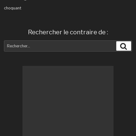
choquant
Rechercher le contraire de :
Recherche
Rec
pour
: