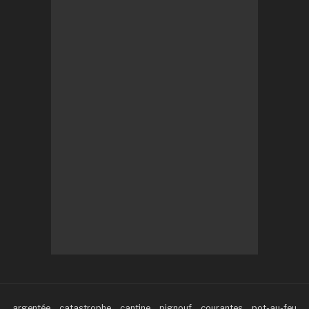
argentée
catastrophe
cantine
pignouf
courantes
pot-au-feu