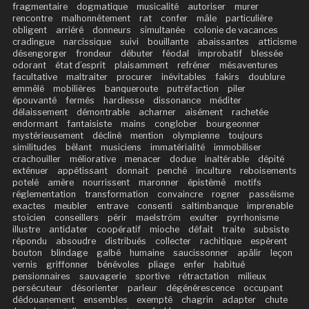
fragmentaire
dogmatique
musicalité
autoriser
murer
rencontre
malhonnêtement
rat
confer
mâle
particulière
obligent
arriéré
donneurs
simultanée
colonie de vacances
cradingue
narcissique
suivi
bouillante
abaissantes
atticisme
désengorger
frondeur
débuter
féodal
improbatif
blessée
odorant
état d’esprit
plaisamment
refréner
mésaventures
facultative
maltraiter
procurer
inévitables
fakirs
doublure
emmêlé
mobilières
banqueroute
putréfaction
piler
épouvanté
fermés
hardiesse
dissonance
méditer
délaissement
démontrable
acharner
aisément
rachetée
endormant
fantaisiste
mains
conglober
bourgeonner
mystérieusement
décliné
mention
olympienne
toujours
similitudes
bêlant
musiciens
immatérialité
immobiliser
crachouiller
méliorative
menacer
dodue
inaltérable
dépité
exténuer
appétissant
donnait
penché
inculture
reboisements
potelé
amère
nourrissent
maronner
épistèmê
motifs
réglementation
transformation
convaincre
rogner
passéisme
exactes
meubler
entrave
consenti
saltimbanque
imprenable
stoïcien
conseillers
périr
maelström
exulter
pyrrhonisme
illustre
antidater
coopératif
mioche
défait
traite
subsiste
répondu
absoudre
distribués
collecter
rachitique
espèrent
bouton
blindage
galbé
humaine
saucissonner
apâlir
leçon
vernis
griffonner
bénévoles
pliage
enfer
habitué
pensionnaires
sauvagerie
sportive
rétractation
milieux
persécuteur
désorienter
parleur
dégénérescence
occupant
dédouanement
ensembles
exempté
chagrin
adapter
chute