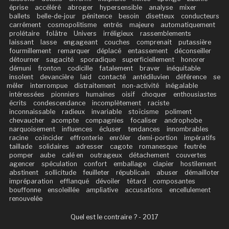
éprise
accéléré
abroger
hypersensible
analyse
mixer
ballets
belle-de-jour
pénitence
besoin
disetteux
conducteurs
carrément
cosmopolitisme
entrés
majeure
automatiquement
prolétaire
folâtre
Univers
irréligieux
rassemblements
laissant
lasse
engageant
couches
comprenait
putassière
fourmillement
remarquer
déplacé
entassement
déconseiller
détourner
sagacité
sporadique
superficiellement
honorer
démuni
fronton
codicille
fatalement
braver
inéquitable
insolent
devancière
laid
contacté
antédiluvien
déférence
se
mêler
interrompue
distraitement
non-activité
inégalable
intéressées
pionniers
humaines
oisif
choquer
enthousiastes
écrits
condescendance
incomplètement
raciste
inconnaissable
radieux
invariable
stoïcisme
poliment
chevaucher
acompte
compagnies
focaliser
androphobe
narquoisement
influences
écluser
tendances
innombrables
racine
coïncider
effronterie
enrôler
demi-portion
impératifs
taillade
solidaires
adresser
cagote
romanesque
feutrée
pomper
aube
calé en
outrageux
détachement
couvertes
agencer
spéculation
confort
emballage
clapier
hostilement
abstinent
sollicitude
feuilleter
républicain
abuser
démailloter
impréparation
efflanqué
dévoiler
têtard
composantes
bouffonne
ensoleillée
ampliative
accusations
encellulement
renouvelée
Quel est le contraire ? - 2017