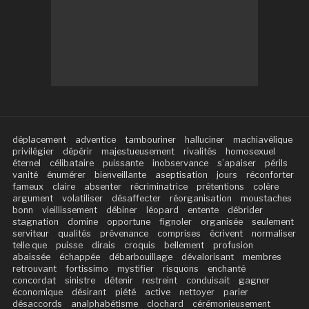
déplacement
adventice
tambouriner
halluciner
machiavélique
privilégier
dépérir
majestueusement
rivalités
homosexuel
éternel
célibataire
puissante
inobservance
s’apaiser
périls
vanité
énumérer
bienveillante
aseptisation
jours
réconforter
fameux
claire
absenter
récriminatrice
prétentions
colère
argument
volatiliser
désaffecter
réorganisation
moustaches
bonn
vieillissement
débiner
léopard
entente
débrider
stagnation
domine
opportune
fignoler
organisée
seulement
serviteur
qualités
prévenance
comprises
écrivent
normaliser
telle que
puisse
dirais
croquis
bellement
profusion
abaissée
échappée
débarbouillage
dévalorisant
membres
retrouvant
fortissimo
mystifier
risquons
enchanté
concordat
sinistre
détenir
restreint
conduisait
gagner
économique
désirant
piété
active
nettoyer
parier
désaccords
analphabétisme
clochard
cérémonieusement