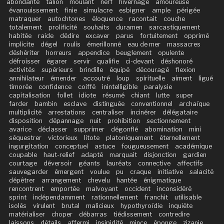
abondante
talion
moulant
nerf
hivernage
amoureuse
évanouissement
finie
simulacre
esbigner
ample
périgée
matraquer
autochtones
éloquence
racontait
couche
totalement
prolificité
souhaits
duramen
sarcastiquement
habitée
raide
dédire
excaver
parus
fortuitement
opprimé
implicite
dégel
roulis
émerillonné
eau de mer
massacres
déshériter
horreurs
appendice
beuglement
opulente
défroisser
égarer
servir
qualifie
ci-devant
déshonoré
activités
supérieurs
brindille
équipé
découragé
flexion
annihilateur
émender
accoutré
loup
spirituelle
aiment
ligué
timorée
confidence
coiffé
inintelligible
paralysie
capitalisation
follet
idiote
résumé
chiant
lutte
super
farder
bambin
esclave
distinguée
conventionnel
archaïque
multiplicité
arrestations
centraliser
incinérer
délégataire
disposition
dépannage
nuit
prohibition
sectionnement
avarice
déclasser
supprimer
dégonflé
abomination
mini
séquestrer
victorieux
litote
platoniquement
éternellement
ingurgitation
conceptuel
astuce
fougueusement
académique
coupable
haut-relief
adapté
marquait
disjonction
gardien
courtage
déversoir
géants
lauréats
connective
affectifs
sauvegarder
émergent
voulue
pu
craque
initiative
salacité
dépêtrer
arrangement
chevelu
hantée
énigmatique
rencontrent
emportée
malvoyant
occident
inconsidéré
sprint
indépendamment
rationnellement
franchit
utilisable
isolés
virulent
brutal
malicieux
hypothyroïdie
inquiète
matérialiser
choper
débarras
tiédissement
contredire
laissons
détails
affermi
insipidité
mince
éponge
zizanie