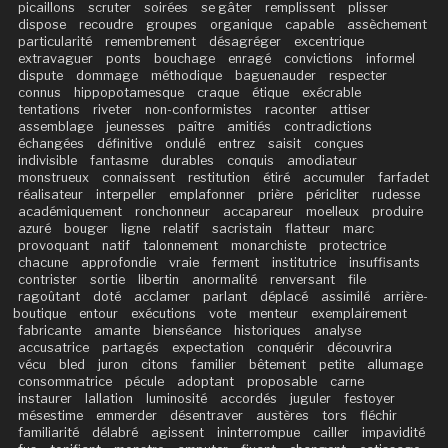
picaillons
scruter
soirées
se gâter
remplissent
plisser
dispose
recoudre
groupes
organique
capable
assèchement
particularité
remembrement
désagréger
excentrique
extravaguer
ponts
bouchage
enragé
convictions
informel
dispute
dommage
méthodique
baguenauder
respecter
connus
hippopotamesque
craque
étique
exécrable
tentations
riveter
non-conformistes
raconter
attiser
assemblage
jeunesses
paître
amitiés
contradictions
échangées
définitive
ondulé
entrez
saisit
conçues
indivisible
fantasme
durables
conquis
amodiateur
monstrueux
connaissent
restitution
étiré
accumuler
farfadet
réalisateur
interpeller
emplafonner
prière
péricliter
rudesse
académiquement
ronchonneur
accapareur
moelleux
produire
azuré
bouger
ligne
relatif
sacristain
flatteur
marc
provoquant
natif
talonnement
monarchiste
protectrice
chacune
approfondie
vraie
ferment
institutrice
insuffisants
contrister
sortie
libertin
anormalité
renversant
file
ragoûtant
doté
acclamer
parlant
déplacé
assimilé
arrière-
boutique
entour
exécutions
vote
menteur
exemplairement
fabricante
amante
bienséance
historiques
analyse
accusatrice
partagés
expectation
conquérir
découvrira
vécu
bled
juron
citons
familier
bêtement
petite
allumage
consommatrice
pécule
adoptant
proposable
carne
instaurer
lallation
luminosité
accordés
juguler
festoyer
mésestime
emmerder
désentraver
austères
tors
fléchir
familiarité
délabré
agissent
ininterrompue
cailler
impavidité