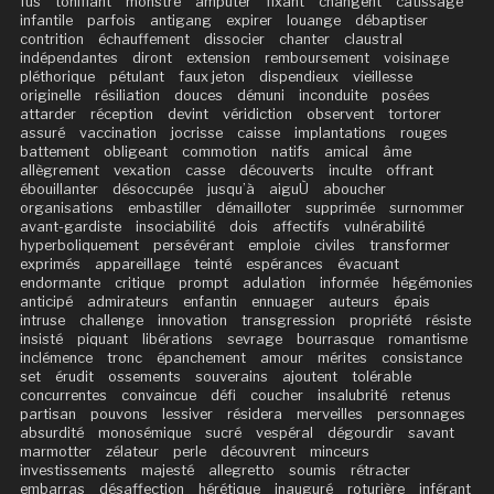
fus
tonifiant
monstre
amputer
fixant
changent
catissage
infantile
parfois
antigang
expirer
louange
débaptiser
contrition
échauffement
dissocier
chanter
claustral
indépendantes
diront
extension
remboursement
voisinage
pléthorique
pétulant
faux jeton
dispendieux
vieillesse
originelle
résiliation
douces
démuni
inconduite
posées
attarder
réception
devint
véridiction
observent
tortorer
assuré
vaccination
jocrisse
caisse
implantations
rouges
battement
obligeant
commotion
natifs
amical
âme
allègrement
vexation
casse
découverts
inculte
offrant
ébouillanter
désoccupée
jusqu’à
aiguÙ
aboucher
organisations
embastiller
démailloter
supprimée
surnommer
avant-gardiste
insociabilité
dois
affectifs
vulnérabilité
hyperboliquement
persévérant
emploie
civiles
transformer
exprimés
appareillage
teinté
espérances
évacuant
endormante
critique
prompt
adulation
informée
hégémonies
anticipé
admirateurs
enfantin
ennuager
auteurs
épais
intruse
challenge
innovation
transgression
propriété
résiste
insisté
piquant
libérations
sevrage
bourrasque
romantisme
inclémence
tronc
épanchement
amour
mérites
consistance
set
érudit
ossements
souverains
ajoutent
tolérable
concurrentes
convaincue
défi
coucher
insalubrité
retenus
partisan
pouvons
lessiver
résidera
merveilles
personnages
absurdité
monosémique
sucré
vespéral
dégourdir
savant
marmotter
zélateur
perle
découvrent
minceurs
investissements
majesté
allegretto
soumis
rétracter
embarras
désaffection
hérétique
inauguré
roturière
inférant