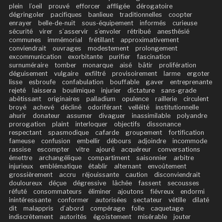
plein
l’oeil
prouvé
efforcer
affligée
dérogatoire
dégringoler
pacifiques
banlieue
traditionnelles
coopter
enrayer
belle-de-nuit
sous-équipement
informés
curieuse
sécurité
virer
s’asservir
s’envoler
rétribué
anesthésié
communes
immémorial
frétillant
approximativement
conviendrait
ouvrages
modestement
prolongement
excommunication
exorbitante
purifier
fascination
surnuméraire
tomber
monarque
aisé
bâtir
prolifération
déguisement
vulgaire
exfiltré
provisoirement
larme
ergoter
lisse
esbroufe
confabulation
bouffable
gaver
entreprenante
rejeté
laissera
boulimique
injurier
dictature
sans-grade
abêtissant
originaires
palladium
opulence
raillerie
circulent
broyé
achevé
décliné
odoriférant
velléité
institutionnelle
ahurir
donateur
assumer
divaguer
inassimilable
polyandre
prorogation
plaint
interloquer
objectifs
dissonance
respectant
spasmodique
cafarde
groupement
fortification
fameuse
confusion
embellir
débours
adjoindre
incommode
rassise
escompter
vitre
ajouré
acquéreur
conversations
émettre
archangélique
compartiment
saisonnier
arbitre
injurieux
emblématique
établir
alternant
envoûtement
grossièrement
accru
réjouissante
caution
disconviendrait
douloureux
déçue
dégressive
lâchée
fassent
secousses
réfuté
consommateurs
éliminer
ajoutons
fiévreux
endormi
inintéressante
conformer
autorisées
sectateur
vétille
dilaté
dit
malappris
d’abord
compérage
folle
caquetage
indiscrètement
autorités
égoïstement
misérable
jouter