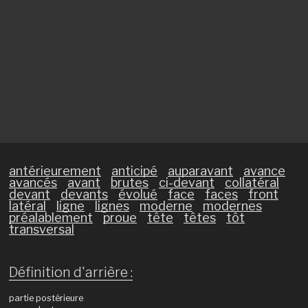
antérieurement
anticipé
auparavant
avance
avancés
avant
brutes
ci-devant
collatéral
devant
devants
évolué
face
faces
front
latéral
ligne
lignes
moderne
modernes
préalablement
proue
tête
têtes
tôt
transversal
Définition d'arrière :
partie postérieure