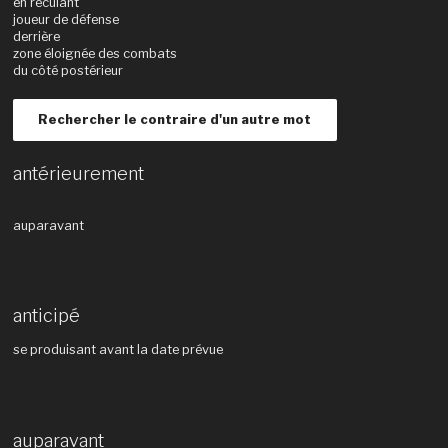
en reculant
joueur de défense
derrière
zone éloignée des combats
du côté postérieur
Rechercher le contraire d'un autre mot
antérieurement
auparavant
anticipé
se produisant avant la date prévue
auparavant