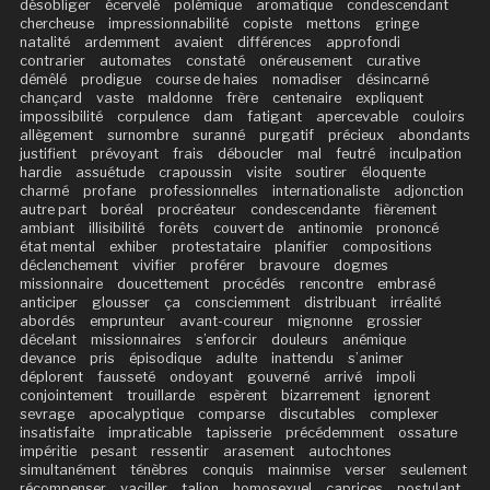
désobliger
écervelé
polémique
aromatique
condescendant
chercheuse
impressionnabilité
copiste
mettons
gringe
natalité
ardemment
avaient
différences
approfondi
contrarier
automates
constaté
onéreusement
curative
démêlé
prodigue
course de haies
nomadiser
désincarné
chançard
vaste
maldonne
frère
centenaire
expliquent
impossibilité
corpulence
dam
fatigant
apercevable
couloirs
allègement
surnombre
suranné
purgatif
précieux
abondants
justifient
prévoyant
frais
déboucler
mal
feutré
inculpation
hardie
assuétude
crapoussin
visite
soutirer
éloquente
charmé
profane
professionnelles
internationaliste
adjonction
autre part
boréal
procréateur
condescendante
fièrement
ambiant
illisibilité
forêts
couvert de
antinomie
prononcé
état mental
exhiber
protestataire
planifier
compositions
déclenchement
vivifier
proférer
bravoure
dogmes
missionnaire
doucettement
procédés
rencontre
embrasé
anticiper
glousser
ça
consciemment
distribuant
irréalité
abordés
emprunteur
avant-coureur
mignonne
grossier
décelant
missionnaires
s’enforcir
douleurs
anémique
devance
pris
épisodique
adulte
inattendu
s’animer
déplorent
fausseté
ondoyant
gouverné
arrivé
impoli
conjointement
trouillarde
espèrent
bizarrement
ignorent
sevrage
apocalyptique
comparse
discutables
complexer
insatisfaite
impraticable
tapisserie
précédemment
ossature
impéritie
pesant
ressentir
arasement
autochtones
simultanément
ténèbres
conquis
mainmise
verser
seulement
récompenser
vaciller
talion
homosexuel
caprices
postulant