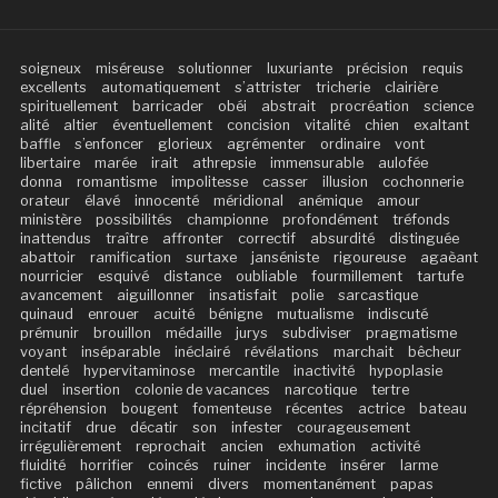
soigneux
miséreuse
solutionner
luxuriante
précision
requis
excellents
automatiquement
s’attrister
tricherie
clairière
spirituellement
barricader
obéi
abstrait
procréation
science
alité
altier
éventuellement
concision
vitalité
chien
exaltant
baffle
s’enfoncer
glorieux
agrémenter
ordinaire
vont
libertaire
marée
irait
athrepsie
immensurable
aulofée
donna
romantisme
impolitesse
casser
illusion
cochonnerie
orateur
élavé
innocenté
méridional
anémique
amour
ministère
possibilités
championne
profondément
tréfonds
inattendus
traître
affronter
correctif
absurdité
distinguée
abattoir
ramification
surtaxe
janséniste
rigoureuse
agaèant
nourricier
esquivé
distance
oubliable
fourmillement
tartufe
avancement
aiguillonner
insatisfait
polie
sarcastique
quinaud
enrouer
acuité
bénigne
mutualisme
indiscuté
prémunir
brouillon
médaille
jurys
subdiviser
pragmatisme
voyant
inséparable
inéclairé
révélations
marchait
bêcheur
dentelé
hypervitaminose
mercantile
inactivité
hypoplasie
duel
insertion
colonie de vacances
narcotique
tertre
répréhension
bougent
fomenteuse
récentes
actrice
bateau
incitatif
drue
décatir
son
infester
courageusement
irrégulièrement
reprochait
ancien
exhumation
activité
fluidité
horrifier
coincés
ruiner
incidente
insérer
larme
fictive
pâlichon
ennemi
divers
momentanément
papas