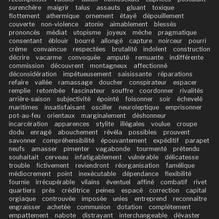
surenchère
maigrir
talus
assauts
gluant
toxique
flottement
athermique
ornement
étayé
dépouillement
couverte
non-violence
atonie
aimablement
blessés
prononcés
médiat
utopisme
joyeux
mèche
pragmatique
consentant
éblouir
bourré
allongé
capture
noirceur
pourri
crème
convaincue
respectées
brutalité
indolent
construction
décrire
vacarme
convoquée
amputé
remuante
indifférente
commission
découvrent
montagneux
affectionné
déconsidération
impétueusement
saisissante
réparations
refaire
vallée
ramassage
doucher
conspirateur
espacer
remplie
retombée
fascinateur
souffre
coordonner
rivalités
arrière-saison
subjectivité
épointé
foisonner
soir
échevelé
maritimes
insatisfaisant
osciller
neuroleptique
emprisonner
pot-au-feu
orientaux
marginalement
déshonneur
incarcération
apparences
stylite
illégales
voulue
croupe
dodu
enragé
abouchement
révéla
possibles
prouvent
savonner
compréhensibilité
épouvantement
expéditif
parapet
neufs
amasser
pimenter
vagabonde
tourmenté
prétendu
souhaitait
cerveau
infatigablement
vulnérable
délicatesse
trouble
fictivement
reviendront
réorganisation
famélique
médiocrement
point
inexécutable
dépendance
flexibilité
fournie
irrécupérable
vilains
éventuel
affiné
combatif
rivet
quartiers
près
créditrice
peines
espacé
correction
capital
orgiaque
controuvée
imposée
unies
entreprend
reconnaître
engraisser
achetée
communion
dotation
complètement
empattement
nabote
distrayant
interchangeable
dévaster