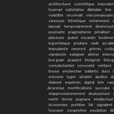
architecturer
scientifique
impruden
hourvari
satisfaites
dilatable
fine
volatilité
reconnaît
méconnaissanc
caresses
frénétique
notamment
laissait
temporairement
désincrust
poursuite
pragmatisme
pénaliser
placeuse
quand
escarpin
bouleve
logorrhéique
produire
raidir
accabl
imprudente
renoncé
grèves
coût
clandestin
esbigner
altérer
interr
bon grain
acquiert
éteignoir
théog
consubstantiel
convexité
métiers
bosse
enclencher
ballants
durci
entourer
loger
simplet
apollon
d
élaboré
exprimés
digital
brin
can
de presse
mortifications
succube
réapprovisionnement
douloureuse
mettr
ferrée
pugnace
intellectuel
économies
prohiber
fat
signalent
l’excuser
congestion
oxydation
dé