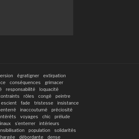
ersion
égratigner
extirpation
ice
conséquences
grimacer
é
responsabilité
loquacité
contraints
rôles
congé
peintre
escient
fade
tristesse
insistance
enterré
inaccoutumé
préciosité
intérêts
voyages
chic
prélude
inaux
s’enterrer
intérieurs
nsibilisation
population
solidarités
chargée
débordante
dense