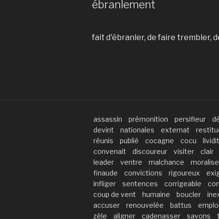
ébranlement
fait d'ébranler, de faire trembler, d
assassin
prémonition
persifleur
d
devint
nationales
externat
restitu
réunis
publié
cocagne
cocu
lividi
convenait
discoureur
visiter
clair
leader
ventre
malchance
moralise
finaude
convictions
rigoureux
exig
infliger
sentences
corrigeable
co
coup de vent
humaine
boucler
ine
accuser
renouvelée
battus
emplo
zèle
aligner
cadenasser
savons