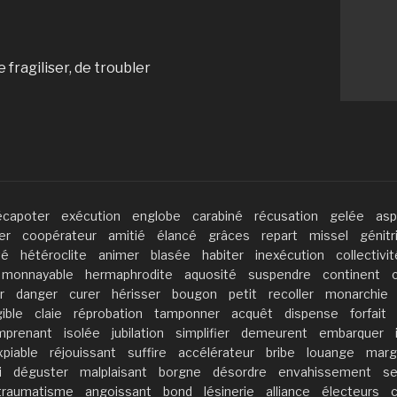
e fragiliser, de troubler
écapoter
exécution
englobe
carabiné
récusation
gelée
asp
er
coopérateur
amitié
élancé
grâces
repart
missel
génitr
té
hétéroclite
animer
blasée
habiter
inexécution
collectivit
monnayable
hermaphrodite
aquosité
suspendre
continent
r
danger
curer
hérisser
bougon
petit
recoller
monarchie
ible
claie
réprobation
tamponner
acquêt
dispense
forfait
mprenant
isolée
jubilation
simplifier
demeurent
embarquer
xpiable
réjouissant
suffire
accélérateur
bribe
louange
marg
i
déguster
malplaisant
borgne
désordre
envahissement
se
traumatisme
angoissant
bond
lésinerie
alliance
électeurs