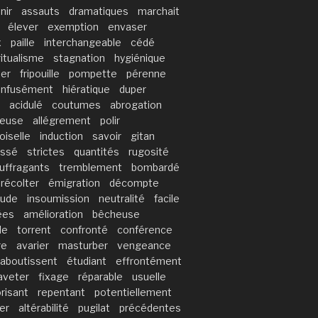
nir
assauts
dramatiques
marchait
élever
exemption
envaser
x
paille
interchangeable
cédé
ritualisme
stagnation
hygiénique
per
fripouille
pompette
pérenne
onfusément
hiératique
duper
acidulé
coutumes
abrogation
ueuse
allégrement
polir
iselle
induction
savoir
gitan
assé
strictes
quantités
rugosité
uffragants
tremblement
bombardé
récolter
émigration
décompte
tude
insoumission
neutralité
facile
ées
amélioration
bêcheuse
le
torrent
confronté
conférence
re
avarier
masturber
vengeance
aboutissent
étudiant
effrontément
aveter
fixage
réparable
usuelle
risant
repentant
potentiellement
er
altérabilité
pugilat
précédentes