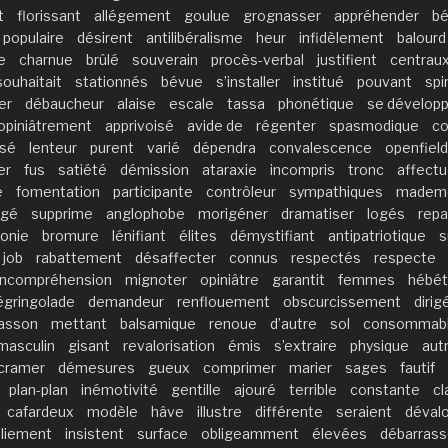
t
florissant
allégement
goulue
grognasser
appréhender
bé
populaire
désirent
antilibéralisme
heur
infidèlement
balourd
e
charnue
brûlé
souverain
procès-verbal
justifient
centrau
souhaitait
stationnés
bévue
s’installer
institué
pouvant
spi
er
débaucheur
alaise
escale
tassa
phonétique
se dévelop
opiniâtrement
apprivoisé
avide de
régenter
spasmodique
c
rsé
lenteur
purent
varié
dépendra
convalescence
openfield
er
fus
satiété
démission
ataraxie
incompris
tronc
affect
e
fomentation
participante
contrôleur
sympathiques
mademo
ogé
supprime
anglophobe
morigéner
dramatiser
logés
rep
onie
bromure
lénifiant
élites
démystifiant
antipatriotique
s
job
rabattement
désaffecter
connus
respectés
respecte
incompréhension
mignoter
opiniâtre
garantit
femmes
hébé
égringolade
demandeur
renflouement
obscurcissement
dirig
asson
mettant
balsamique
renoue
d’autre
sol
consommab
masculin
gisant
revalorisation
émis
s’extraire
physique
aut
cramer
démesures
gueux
comprimer
marier
sages
fautif
plan-plan
inémotivité
gentille
ajouré
terrible
constante
cl
cafardeux
modèle
hâve
illustre
différente
seraient
dévalo
liement
insistent
surface
obligeamment
élevées
débarrass