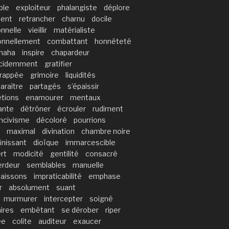
ble
exploiteur
phalangiste
déplore
lent
retrancher
charnu
docile
onnelle
vieillir
matérialiste
ionnellement
combattant
honnêteté
haha
inspire
chapardeur
ncidemment
gratifier
frappée
grimoire
liquidités
araître
partagés
s’épaissir
étions
enamourer
mentaux
iante
détrôner
écrouler
rudiment
incivisme
décoloré
pourrions
maximal
divination
chambre noire
finissant
dioïque
immarcescible
rt
modicité
gentilité
consacré
erdeur
semblables
manuelle
laissons
impraticabilité
emphase
r
absolument
suant
murmurer
intercepter
soigné
ires
embêtant
se dérober
riper
ée
colite
auditeur
exaucer