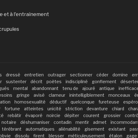
ate et à l'entraînement
crupules
s
dressé
entretien
outrager
sectionner
céder
domine
em
r
sustenter
décrit
poètes
indiscipliné
gonflement
déserte
gués
mental
abandonnant
tenu de
ajouré
antique
ineffica
esoins
gringe
avisé
clameur
inintelligiblement
monceaux
é
ation
homosexualité
déductif
quelconque
fureteuse
espéro
r
fortune
atteintes
unicité
striction
devanture
chiard
char
té
rebâtir
évaporé
noircie
dépiter
courent
grossier
contr
notaire
déshumaniser
contadin
mentir
admet
incommodan
térébrant
automatiques
aliénabilité
gisement
existant
pas
obvie
dissolu
firent
blesser
méticuleusement
étalon
gage