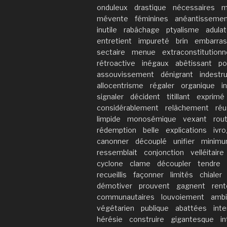
onduleux
drastique
nécessaires
m
mévente
féminines
anéantisseme
inutile
rabâchage
ptyalisme
adulat
entretient
impureté
brin
embarras
sectaire
menue
extraconstitutionn
rétroactive
inégaux
abêtissant
po
assouvissement
dénigrant
indestru
allocentrisme
régaler
organique
i
signaler
décident
titillant
exprimé
considérablement
relâchement
réu
limpide
monosémique
vexant
rout
rédemption
belle
explications
ivr
canonner
découplé
unifier
minim
ressemblait
conjonction
velléitaire
cyclone
clame
découpler
tendre
recueillis
façonner
limités
chialer
démotiver
prouvent
gagnent
rent
communautaires
louvoiement
ambi
végétarien
publique
abattées
int
hérésie
construire
gigantesque
in