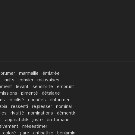
brumer
marmaille
émigrée
r
nuits
convier
mauvaises
cement
levant
sensibilité
emprunt
missions
pimenté
détalage
ns
localisé
coupées
enfourner
abia
ressenti
régresser
nominal
ôles
rivalité
nominations
démentir
t
apparatchik
juste
érotomane
sivement
mésestimer
coloré
gare
antipathie
benjamin