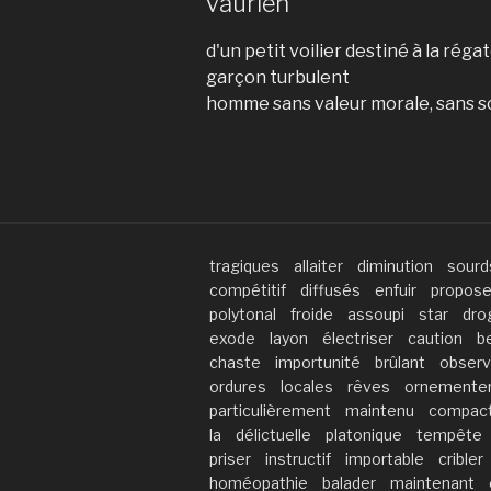
vaurien
d'un petit voilier destiné à la rég
garçon turbulent
homme sans valeur morale, sans s
tragiques
allaiter
diminution
sourd
compétitif
diffusés
enfuir
propose
polytonal
froide
assoupi
star
dro
exode
layon
électriser
caution
b
chaste
importunité
brûlant
observ
ordures
locales
rêves
ornemente
particulièrement
maintenu
compac
la
délictuelle
platonique
tempête
priser
instructif
importable
cribler
homéopathie
balader
maintenant