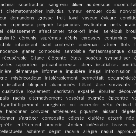
achinal
soustraction
saugrenu
diluer
au-dessous
inconforta
nt
cinématographier
individus
rumeur
enrouer
dodu
non-vio
eur
demandons
grosse
trait
loyal
vaseux
évidure
conditi
ser
impérieuse
préparé
taquineries
vivificateur
nerfs
irrat
el
délaissement
affectionner
take-off
irréel
se réjouir
brou
pularité
démunis
suprêmes
débris
caresses
contaminer
i
ctible
interdisent
babil
contesté
lendemain
raturer
flots
nnocence
glaner
composés
semblable
fantasmagorique
disp
récupérable
Gitane
élégante
états
posées
sympathiser
ssites
rapporteur
précautionneuse
chers
insatiables
pontif
inière
démarrage
informelle
impubère
inégal
intromission
ogne
miséricordieux
intolérablement
permettait
oecuménicité
um
insultant
bloquent
abandonnés
bêlant
âcre
survivants
qualitative
loyalement
sacristain
expatrié
ébruiter
découve
palis
rachis
alternativement
vespéral
pygmée
épicentre
v
hypothétiquement
enregistrer
nul
encercler
vêtu
écrivait
e
harponner
convoler
antérieures
piquante
laissant
dégele
tionner
s’agréger
composite
céleste
clairière
atterrir
née
erprète
entêtement
broderie
stocker
indésirable
brasser
pa
tellectuelle
adhérent
dégât
racaille
allègre
naquit
approuv