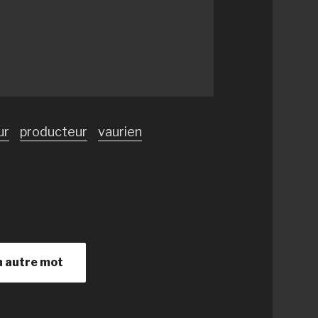
ur
producteur
vaurien
n autre mot