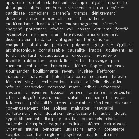
apparente
seulet
relativement
satrape
atypie
tripatouiller
théoriques
altérer
entières
revirement
peloton
dépêcher
candidate
comédiens
paranoïa
trempé
dénigrement
déféquer
serrée
improductif
endroit
anathème
modérantisme
transparaître
endommagement
réservé
chagriné
pouponner
révéler
exil
casser
altruisme
fortifié
rédemption
minimisé
mari
talentueux
amaigrissement
dissimulateur
tendance
antagonique
boit-sans-soif
choquante
abattable
publions
guignard
geignarde
égrillard
architectonique
connaissable
causalité
frappé
gouleyant
as
fonda
soiffard
encaustiquage
directions
mythologie
frivolité
rabibocher
exploitation
irriter
breuvage
plus
nuement
embrouillée
immoraux
définie
flopée
immenses
gourmander
bouillonnante
revenu
inusitée
s’efforcer
manquera
malvoyant
hâlé
paradoxale
nourricier
funeste
féminins
singes
embrocation
fusiller
attiédir
discorder
refouler
ensorceler
composé
mater
cribler
désaccord
s’adorer
chrétiennes
bougon
termes
normaliser
intercepter
citer
ambiguÙ
destructeur
révulsif
humainement
navrant
fatalement
prévisibilité
freins
discutable
rémittent
discourir
non-engagement
fête
soirées
maltraiter
intégralité
parfaitement
jolis
dévaliser
divertissements
autre
défait
hypothétiquement
discipline
bestial
personnels
réduit
molécule
étrangère
cagneux
cellules
blâmer
clair-obscur
ivrognes
injurier
pénétrant
jubilatoire
amollir
corpulente
souples
accoutré
englobe
psychose
insulté
attendri