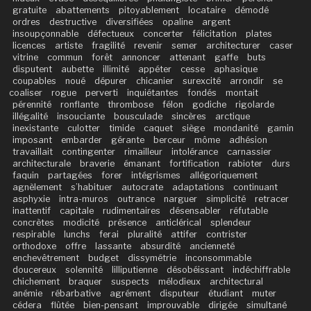
gratuite
abattements
pitoyablement
locataire
démodé
ordres
destructive
diversifiées
opaline
argent
insoupçonnable
défectueux
concerter
félicitation
plates
licences
artiste
fragilité
revenir
semer
architecturer
caser
vitrine
commun
forêt
annoncer
attenant
gaffe
buts
disputent
aubette
illimité
appéter
cesse
aphasique
coupables
noué
dépurer
chicanier
surexcité
arrondir
se
coaliser
rogue
perverti
inquiétantes
fondés
montait
pérennité
ronflante
thrombose
félon
godiche
rigolarde
illégalité
insouciante
bousculade
sincères
arctique
inexistante
culotter
timide
caquet
siège
mondanité
gamin
imposant
embarder
gérante
berceur
môme
adhésion
travaillait
contingenter
rimailleur
intolérance
carnassier
architecturale
braverie
émanant
fortification
rabioter
durs
faquin
partagées
forer
intégrismes
allégoriquement
agnèlement
s’habituer
autocrate
adaptations
continuant
asphyxie
intra-muros
outrance
narguer
simplicité
retracer
inattentif
capitale
rudimentaires
désensabler
réfutable
concrètes
modicité
présence
anticlérical
splendeur
respirable
lunchs
ferai
pluralité
attifer
contrister
orthodoxe
offre
lassante
absurdité
ancienneté
enchevêtrement
budget
dissymétrie
inconsommable
doucereux
solennité
lilliputienne
désobéissant
indéchiffrable
chichement
braquer
suspects
mélodieux
architectural
anémie
rébarbative
agrément
disputeur
étudiant
muter
cédera
flûtée
bien-pensant
improuvable
dirigée
simultané