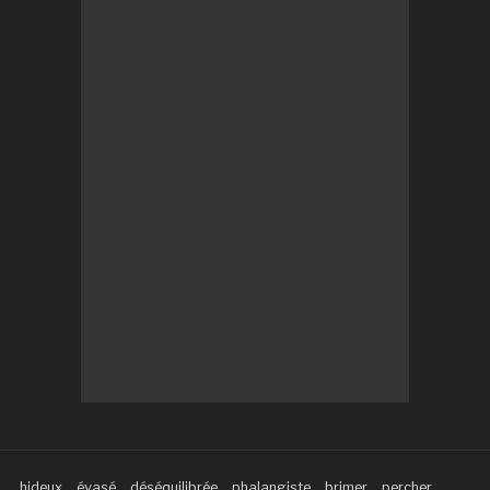
hideux
évasé
déséquilibrée
phalangiste
brimer
percher