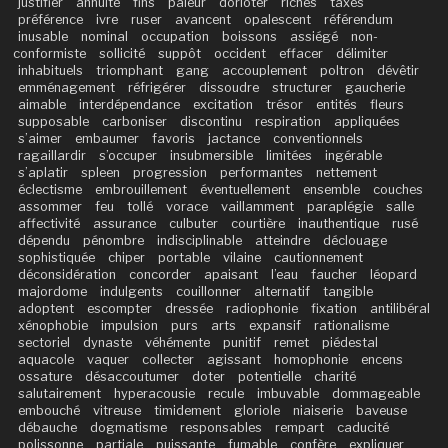
justifier
annuité
fins
pâleur
dorloter
riches
taxes
préférence
ivre
ruser
avancent
opalescent
référendum
inusable
nominal
occupation
boissons
assiégé
non-
conformiste
sollicité
suppôt
occident
effacer
délimiter
inhabituels
triomphant
gang
accouplement
poltron
dévêtir
emménagement
réfrigérer
dissoudre
structurer
gaucherie
aimable
interdépendance
excitation
trésor
entités
fleurs
supposable
carboniser
discontinu
respiration
appliquées
s’aimer
embaumer
favoris
jactance
conventionnels
ragaillardir
s’occuper
insubmersible
limitées
ingérable
s’aplatir
spleen
progression
performantes
nettement
éclectisme
embrouillement
éventuellement
ensemble
couches
assommer
feu
tollé
vorace
vaillamment
paraplégie
salle
affectivité
assurance
culbuter
courtière
inauthentique
rusé
dépendu
pénombre
indisciplinable
atteindre
déclouage
sophistiquée
chiper
portable
vilaine
cautionnement
déconsidération
concorder
apaisant
l’eau
faucher
léopard
majordome
indulgents
couillonner
alternatif
tangible
adoptent
escompter
dressée
radiophonie
fixation
antilibéral
xénophobie
impulsion
purs
arts
expansif
rationalisme
sectoriel
dynaste
véhémente
punitif
remet
piédestal
aquacole
vaquer
collecter
agissant
homophonie
encens
ossature
désaccoutumer
doter
potentielle
charité
salutairement
hyperacousie
recule
imbuvable
dommageable
embouché
vitreuse
timidement
gloriole
niaiserie
baveuse
débauche
dogmatisme
responsables
rempart
caducité
polissonne
partiale
puissante
fumable
confère
expliquer