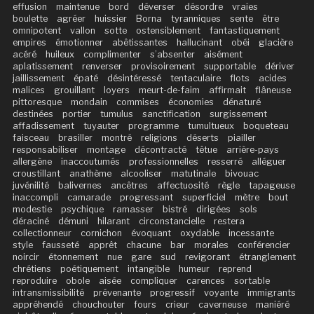
effusion
maintenue
bord
déverser
désordre
vraies
boulette
agréer
huissier
Borna
tyranniques
sente
être
omnipotent
vallon
sotte
ostensiblement
fantastiquement
empires
émotionner
abêtissantes
hallucinant
obéi
glacière
acéré
huileux
complimenter
s’absenter
aisément
aplatissement
renverser
provisoirement
supportable
dériver
jaillissement
épaté
désintéressé
tentaculaire
flots
acides
malices
grouillant
loyers
meurt-de-faim
affirmait
flâneuse
pittoresque
mondain
commises
économies
dénaturé
destinées
portier
tumulus
sanctification
surgissement
affadissement
tuyauter
programme
tumultueux
boqueteau
faisceau
brasiller
montré
religions
déserts
piailler
responsabiliser
montage
décontracté
têtue
arrière-pays
allergène
inaccoutumés
professionnelles
resserré
alléguer
croustillant
anathème
alcooliser
matutinale
bivouac
juvénilité
balivernes
ancêtres
affectuosité
règle
tapageuse
inaccompli
camarade
progressant
superficiel
mètre
bout
modestie
psychique
ramasser
bistré
dirigées
sols
déraciné
démuni
hilarant
circonstancielle
restera
collectionneur
cornichon
évoquant
oxydable
incessante
style
fausseté
apprêt
chacune
bar
morales
conférencier
noircir
étonnement
nue
gare
sud
revigorant
étranglement
chrétiens
poétiquement
intangible
humeur
reprend
reproduire
obole
aisée
compliquer
carences
sortable
intransmissibilité
prévenante
progressif
voyante
immigrants
appréhendé
chouchouter
fours
crieur
caverneuse
maniéré