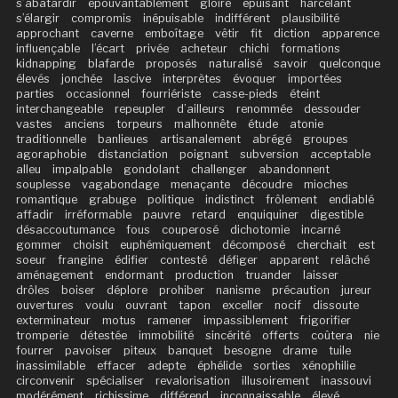
s’abâtardir
épouvantablement
gloire
épuisant
harcelant
s’élargir
compromis
inépuisable
indifférent
plausibilité
approchant
caverne
emboîtage
vêtir
fit
diction
apparence
influençable
l’écart
privée
acheteur
chichi
formations
kidnapping
blafarde
proposés
naturalisé
savoir
quelconque
élevés
jonchée
lascive
interprètes
évoquer
importées
parties
occasionnel
fourriériste
casse-pieds
éteint
interchangeable
repeupler
d’ailleurs
renommée
dessouder
vastes
anciens
torpeurs
malhonnête
étude
atonie
traditionnelle
banlieues
artisanalement
abrégé
groupes
agoraphobie
distanciation
poignant
subversion
acceptable
alleu
impalpable
gondolant
challenger
abandonnent
souplesse
vagabondage
menaçante
découdre
mioches
romantique
grabuge
politique
indistinct
frôlement
endiablé
affadir
irréformable
pauvre
retard
enquiquiner
digestible
désaccoutumance
fous
couperosé
dichotomie
incarné
gommer
choisit
euphémiquement
décomposé
cherchait
est
soeur
frangine
édifier
contesté
défiger
apparent
relâché
aménagement
endormant
production
truander
laisser
drôles
boiser
déplore
prohiber
nanisme
précaution
jureur
ouvertures
voulu
ouvrant
tapon
exceller
nocif
dissoute
exterminateur
motus
ramener
impassiblement
frigorifier
tromperie
détestée
immobilité
sincérité
offerts
coûtera
nie
fourrer
pavoiser
piteux
banquet
besogne
drame
tuile
inassimilable
effacer
adepte
éphélide
sorties
xénophilie
circonvenir
spécialiser
revalorisation
illusoirement
inassouvi
modérément
richissime
différend
inconnaissable
élevé