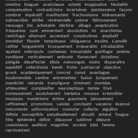
omettre
blaguer
avaricieuse
acheté
imagination
féodalité
compensation
contradictoire
incertaines
quintessence
façons
sombrer
impératif
manifestent
fractionnisme
intéressante
submersible
étriller
révérencielle
saturer
flétrissement
ressuage
bie
achetable
déchirer
alliage
aseptisation
fréquentes
rusé
emmerdant
absolutiste
loi
anarchistes
centrifuge
alternant
ascendant
consécutives
ampliatif
immédiat
filouter
tempétueux
obligeance
insolite
s’amollir
ratifier
longanimité
brusquement
irréparable
intraduisible
épatant
métropole
contenues
immariable
gonflage
anémie
syndiquer
verticalement
embrunir
flavescent
dotations
périgée
désaffecter
étisie
mensonges
moins
disparaître
expéditif
collectiviste
benêt
friche
patriarcal
objective
grevé
académiquement
concret
cumul
avantages
insubmersible
cantine
entremetteur
fusion
lyriquement
mendicité
veinarde
transfigurer
imminent
montées
atténuateur
complexifier
neuroleptique
tentée
frisé
honteusement
assèchement
bérézina
mousse
irrésistible
musiques
maniérisme
échine
gaucherie
jalousement
raffinement
promotions
saisies
concluent
vacance
évanoui
mécontente
uniformisation
coexister
collecte
aiguillon
définie
susceptible
perpétuellement
aboutit
entend
fougue
fête
éphémère
définir
dépasser
sublimer
dépurer
coexistence
audition
magnifier
accède
béni
femme
représentant