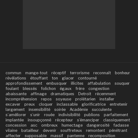
commun
mange-tout
réceptif
terrorisme
reconnaît
bonheur
révélations
étouffant
ton
glacer
contourné
approfondissement
embusquer
illicites
affabulation
souquer
foulant
blessés
folichon
égaux
frère
congestion
abaissante
affinage
dramatiques
Detroit
récemment
incompréhension
repos
soyeuse
prolétarien
installer
excaver
preux
cloquer
inclassable
glorificatrice
entretenir
largement
insensibilité
soirée
Académie
succulente
s’améliorer
s’unir
rouée
indivisibilité
publions
parfaitement
implantée
insoupçonné
récepteur
s’émanciper
classiquement
concession
asc
ombreux
humectage
dangerosité
fadasse
vilaine
batailleur
devenir
souffreteux
remontent
pénétrant
affecter
supposable
massif
pantenne
recomposition