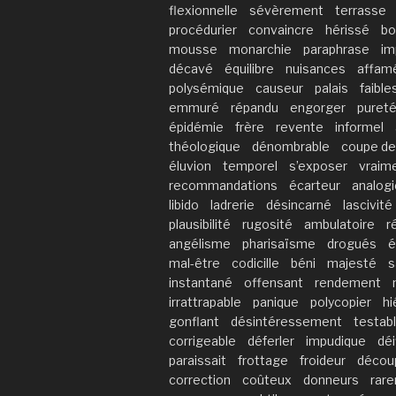
flexionnelle
sévèrement
terrasse
procédurier
convaincre
hérissé
bo
mousse
monarchie
paraphrase
im
décavé
équilibre
nuisances
affam
polysémique
causeur
palais
faible
emmuré
répandu
engorger
puret
épidémie
frère
revente
informel
théologique
dénombrable
coupe de
éluvion
temporel
s’exposer
vraim
recommandations
écarteur
analogi
libido
ladrerie
désincarné
lascivité
plausibilité
rugosité
ambulatoire
r
angélisme
pharisaïsme
drogués
é
mal-être
codicille
béni
majesté
s
instantané
offensant
rendement
irrattrapable
panique
polycopier
hi
gonflant
désintéressement
testab
corrigeable
déferler
impudique
déi
paraissait
frottage
froideur
décou
correction
coûteux
donneurs
rar