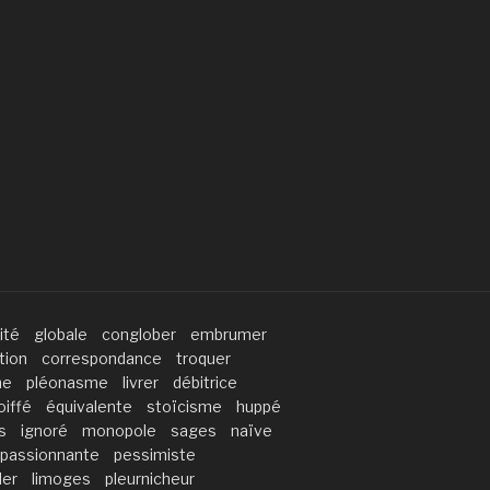
ité
globale
conglober
embrumer
tion
correspondance
troquer
me
pléonasme
livrer
débitrice
oiffé
équivalente
stoïcisme
huppé
s
ignoré
monopole
sages
naïve
passionnante
pessimiste
der
limoges
pleurnicheur