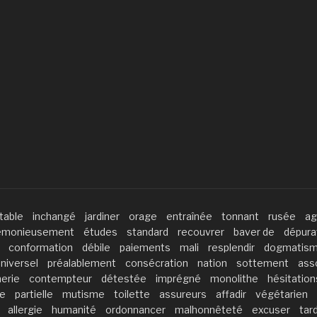
utable
inchangé
jardiner
orage
entraînée
tonnant
rusée
ag
émonieusement
études
standard
recouvrer
baver de
dépura
conformation
débile
paiements
mali
resplendir
dogmatis
niversel
préalablement
consécration
nation
sottement
ass
erie
contempteur
détestée
imprégné
monolithe
hésitation
e
partielle
mutisme
toilette
assureurs
affadir
végétarien
allergie
humanité
ordonnancer
malhonnêteté
excuser
tar