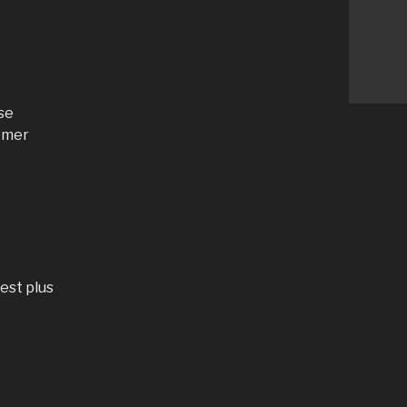
ose
n mer
'est plus