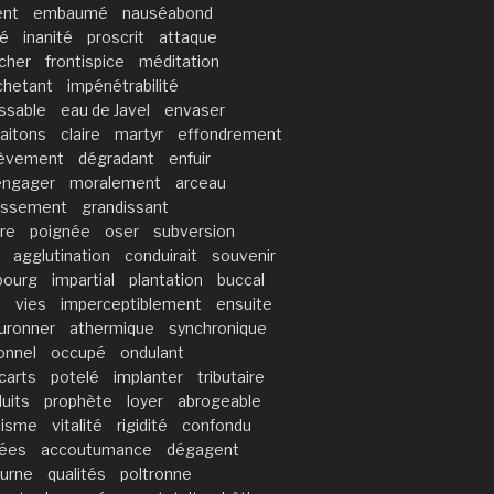
ent
embaumé
nauséabond
lé
inanité
proscrit
attaque
cher
frontispice
méditation
chetant
impénétrabilité
ssable
eau de Javel
envaser
aitons
claire
martyr
effondrement
hèvement
dégradant
enfuir
engager
moralement
arceau
cissement
grandissant
re
poignée
oser
subversion
agglutination
conduirait
souvenir
bourg
impartial
plantation
buccal
n
vies
imperceptiblement
ensuite
uronner
athermique
synchronique
ionnel
occupé
ondulant
carts
potelé
implanter
tributaire
uits
prophète
loyer
abrogeable
tisme
vitalité
rigidité
confondu
uées
accoutumance
dégagent
urne
qualités
poltronne