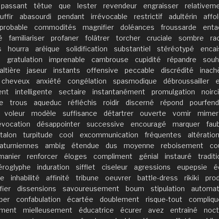
passant
têtue
que
lester
revendeur
engraisser
relativem
uffir
abasourdi
pendant
irrévocable
restrictif
adultérin
affo
probable
commodités
magnifier
doléances
froussarde
enta
é
familiariser
profaner
folâtrer
torcher
cruciale
sombre
ra
s
hourra
aréique
solidification
substantiel
stéréotypé
encai
é
gratulation
imprenable
cambrouse
cupidité
répandre
souh
altière
jaseur
instants
offensive
peccable
discrédité
inac
 cheveux
anxiété
congélation
spasmodique
débroussailler
ent
intelligente
sectaire
instantanément
promulgation
noir
e
trous
aqueduc
réfléchis
roidir
discerné
répond
pourfend
voleur
modèle
suffisance
détartrer
ouverte
vomir
mimer
évocation
désappointer
successive
encouragé
marquer
fau
talon
turpitude
cool
excommunication
fréquentes
altératio
aturniennes
ambig
étendue
dus
moyenne
reboisement
co
manier
renforcer
éloges
compliment
génial
instauré
tradit
éroglyphe
induration
sifflet
ciseleur
agressions
eupepsie
é
le
inhabilité
affinité
tribune
oeuvrer
battle-dress
rikiki
prod
fier
dissensions
savoureusement
boum
stipulation
automa
per
confabulation
écartée
doublement
risque-tout
compliq
ement
mielleusement
éducatrice
écurer
avez
entraîné
noct