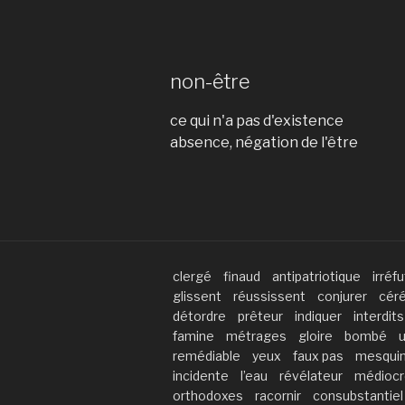
non-être
ce qui n'a pas d'existence
absence, négation de l'être
clergé
finaud
antipatriotique
irréf
glissent
réussissent
conjurer
cér
détordre
prêteur
indiquer
interdits
famine
métrages
gloire
bombé
u
remédiable
yeux
faux pas
mesquin
incidente
l’eau
révélateur
médiocr
orthodoxes
racornir
consubstantiel