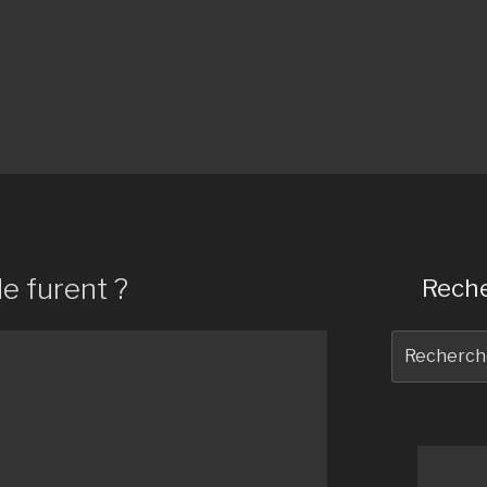
de furent ?
Reche
Recherche
pour
: