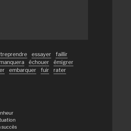
treprendre
essayer
faillir
manquera
échouer
émigrer
er
embarquer
fuir
rater
bonheur
ituation
un succès