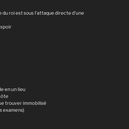
e du roi est sous l'attaque directe d'une
espoir
de en un lieu
côte
 se trouver immobilisé
es examens)