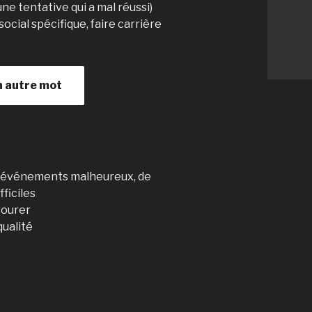
une tentative qui a mal réussi)
social spécifique, faire carrière
n autre mot
 d'événements malheureux, de
ficiles
vourer
qualité