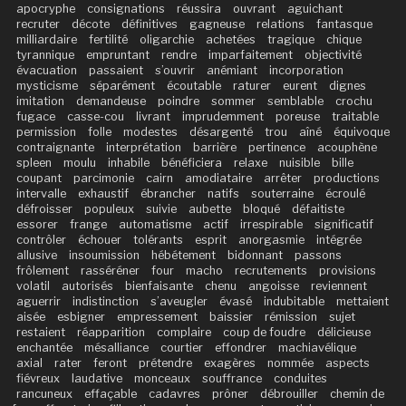
apocryphe
consignations
réussira
ouvrant
aguichant
recruter
décote
définitives
gagneuse
relations
fantasque
milliardaire
fertilité
oligarchie
achetées
tragique
chique
tyrannique
empruntant
rendre
imparfaitement
objectivité
évacuation
passaient
s’ouvrir
anémiant
incorporation
mysticisme
séparément
écoutable
raturer
eurent
dignes
imitation
demandeuse
poindre
sommer
semblable
crochu
fugace
casse-cou
livrant
imprudemment
poreuse
traitable
permission
folle
modestes
désargenté
trou
aîné
équivoque
contraignante
interprétation
barrière
pertinence
acouphène
spleen
moulu
inhabile
bénéficiera
relaxe
nuisible
bille
coupant
parcimonie
cairn
amodiataire
arrêter
productions
intervalle
exhaustif
ébrancher
natifs
souterraine
écroulé
défroisser
populeux
suivie
aubette
bloqué
défaitiste
essorer
frange
automatisme
actif
irrespirable
significatif
contrôler
échouer
tolérants
esprit
anorgasmie
intégrée
allusive
insoumission
hébétement
bidonnant
passons
frôlement
rasséréner
four
macho
recrutements
provisions
volatil
autorisés
bienfaisante
chenu
angoisse
reviennent
aguerrir
indistinction
s’aveugler
évasé
indubitable
mettaient
aisée
esbigner
empressement
baissier
rémission
sujet
restaient
réapparition
complaire
coup de foudre
délicieuse
enchantée
mésalliance
courtier
effondrer
machiavélique
axial
rater
feront
prétendre
exagères
nommée
aspects
fiévreux
laudative
monceaux
souffrance
conduites
rancuneux
effaçable
cadavres
prôner
débrouiller
chemin de