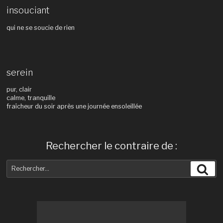
insouciant
qui ne se soucie de rien
serein
pur, clair
calme, tranquille
fraîcheur du soir après une journée ensoleillée
Rechercher le contraire de :
Recherche
Rec
pour
: