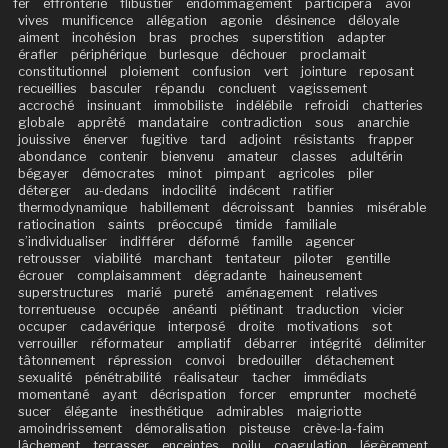
fer
effronterie
flibustier
endommagement
participera
avoi
vives
munificence
allégation
agonie
désinence
déloyale
aiment
incohésion
bras
proches
superstition
adapter
érafler
périphérique
burlesque
déchouer
proclamait
constitutionnel
ploiement
confusion
vert
jointure
reposant
recueillies
basculer
répandu
concluent
vagissement
accroché
insinuant
immobiliste
indélébile
refroidi
chatteries
globale
apprêté
mandataire
contradiction
sous
anarchie
jouissive
énerver
fugitive
tard
adjoint
résistants
frapper
abondance
contenir
bienvenu
amateur
classes
adultérin
bégayer
démocrates
minot
pimpant
agricoles
piler
déterger
au-dedans
indocilité
indécent
ratifier
thermodynamique
habillement
décroissant
bannies
misérable
ratiocination
saints
préoccupé
timide
familiale
s’individualiser
indifférer
déformé
famille
agencer
retrousser
viabilité
marchant
tentateur
piloter
gentille
écrouer
complaisamment
dégradante
haineusement
superstructures
marié
pureté
aménagement
relatives
torrentueuse
occupée
anéanti
piétinant
traduction
vicier
occuper
cadavérique
interposé
droite
motivations
sot
verrouiller
réformateur
ampliatif
débarrer
intégrité
délimiter
tâtonnement
répression
convoi
bredouiller
détachement
sexualité
pénétrabilité
réalisateur
tacher
immédiats
momentané
ayant
décrispation
forcer
emprunter
mocheté
sucer
élégante
inesthétique
admirables
maigriotte
amoindrissement
démoralisation
pisteuse
crève-la-faim
lâchement
terrasser
enceintes
poilu
coagulation
légèrement