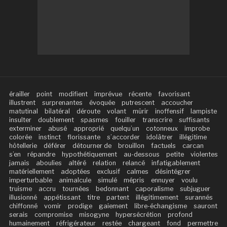
érailler
point
modifient
imprévue
récente
favorisant
illustrent
surprenantes
évoquée
putrescent
accoucher
matutinal
bilatéral
déroute
volant
mûrir
inoffensif
lampiste
insulter
doublement
spasmes
fouiller
transcrire
suffisants
exterminer
abusé
approprié
quelqu’un
cotonneux
improbe
colorée
instinct
florissante
s’accorder
idolâtrer
illégitime
hôtellerie
déférer
détourner de
brouillon
factuels
carcan
s’en
répandre
hypothétiquement
au-dessous
petite
violentes
jamais
aboulies
altéré
relation
relancé
infatigablement
matériellement
adoptées
exclusif
calmes
désintégrer
imperturbable
animalcule
simulé
mépris
ennuyer
voulu
truisme
accru
tournées
bedonnant
caporalisme
subjuguer
illusionné
appétissant
titre
partent
illégitimement
surannés
chiffonné
vomir
prodige
gaiement
libre-échangisme
sauront
serais
compromise
misogyne
hypersécrétion
profond
humainement
réfrigérateur
restée
chargeant
fond
permettre