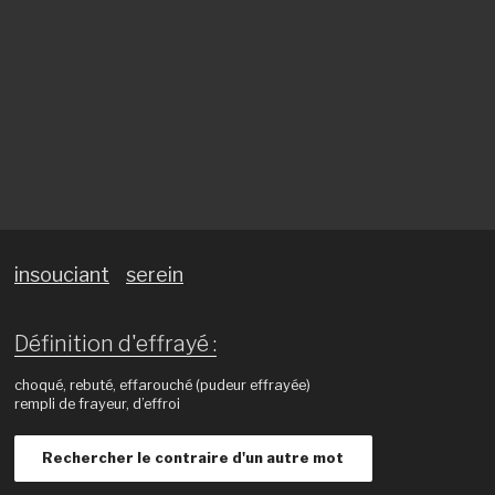
insouciant
serein
Définition d'effrayé :
choqué, rebuté, effarouché (pudeur effrayée)
rempli de frayeur, d’effroi
Rechercher le contraire d'un autre mot