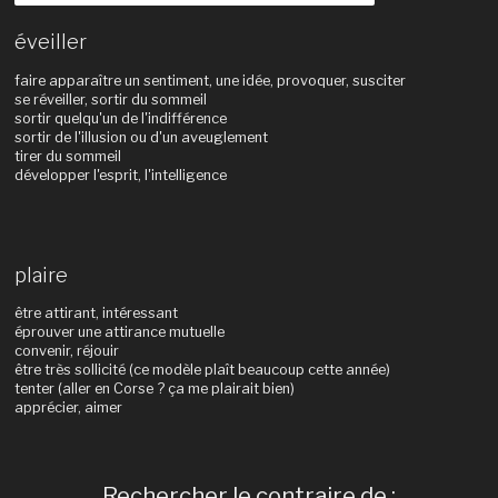
éveiller
faire apparaître un sentiment, une idée, provoquer, susciter
se réveiller, sortir du sommeil
sortir quelqu'un de l'indifférence
sortir de l'illusion ou d'un aveuglement
tirer du sommeil
développer l'esprit, l'intelligence
plaire
être attirant, intéressant
éprouver une attirance mutuelle
convenir, réjouir
être très sollicité (ce modèle plaît beaucoup cette année)
tenter (aller en Corse ? ça me plairait bien)
apprécier, aimer
Rechercher le contraire de :