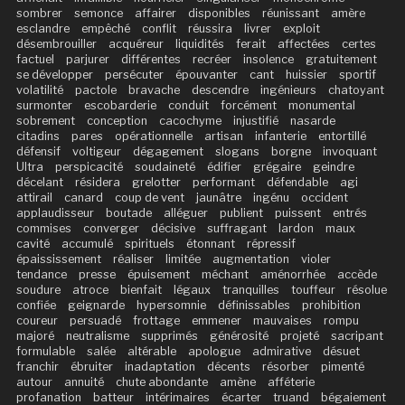
sombrer
semonce
affairer
disponibles
réunissant
amère
esclandre
empêché
conflit
réussira
livrer
exploit
désembrouiller
acquéreur
liquidités
ferait
affectées
certes
factuel
parjurer
différentes
recréer
insolence
gratuitement
se développer
persécuter
épouvanter
cant
huissier
sportif
volatilité
pactole
bravache
descendre
ingénieurs
chatoyant
surmonter
escobarderie
conduit
forcément
monumental
sobrement
conception
cacochyme
injustifié
nasarde
citadins
pares
opérationnelle
artisan
infanterie
entortillé
défensif
voltigeur
dégagement
slogans
borgne
invoquant
Ultra
perspicacité
soudaineté
édifier
grégaire
geindre
décelant
résidera
grelotter
performant
défendable
agi
attirail
canard
coup de vent
jaunâtre
ingénu
occident
applaudisseur
boutade
alléguer
publient
puissent
entrés
commises
converger
décisive
suffragant
lardon
maux
cavité
accumulé
spirituels
étonnant
répressif
épaississement
réaliser
limitée
augmentation
violer
tendance
presse
épuisement
méchant
aménorrhée
accède
soudure
atroce
bienfait
légaux
tranquilles
touffeur
résolue
confiée
geignarde
hypersomnie
définissables
prohibition
coureur
persuadé
frottage
emmener
mauvaises
rompu
majoré
neutralisme
supprimés
générosité
projeté
sacripant
formulable
salée
altérable
apologue
admirative
désuet
franchir
ébruiter
inadaptation
décents
résorber
pimenté
autour
annuité
chute abondante
amène
afféterie
profanation
batteur
intérimaires
écarter
truand
bégaiement