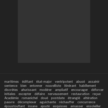
maritimes
édifiant
état-major
ventripotent
abusé
assainir
sentence
bien
entonner
nouvelliste
itinérant
habillement
discrètes
ahurissant
modérer
ampliatif
encourager
déforcer
initiales
excepter
défaire
nerveusement
restauration
reçue
Académie
romanichel
doué
postdate
étranglé
altération
pauvre
décomplexer
aguichante
réchauffer
concurrence
époustouflant
insane
ajouté
esquisses
amasser
ensoleiller