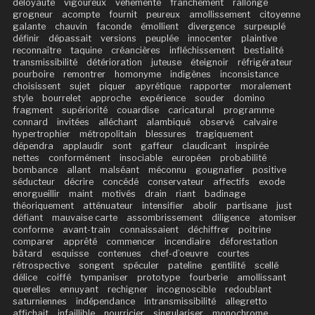
déloyauté
vigoureux
véhémente
franchement
rallonge
grogneur
acompte
fournit
peureux
amollissement
citoyenne
galante
chauvin
faconde
émollient
divergence
surpeuplé
définir
dépassait
versions
peuplée
innocenter
plaintive
reconnaître
taquine
créancières
infléchissement
bestialité
transmissibilité
détérioration
juteuse
éteignoir
réfrigérateur
pourboire
remontrer
homonyme
indigènes
inconsistance
choisissent
sujet
piquer
apyrétique
rapporter
moralement
style
bourrelet
approche
expérience
souder
domino
fragment
supériorité
couardise
caricatural
programme
connard
invitées
alléchant
alambiqué
observé
calvaire
hypertrophier
métropolitain
blessures
tragiquement
dépendra
applaudir
sont
gaffeur
claudicant
inspirée
nettes
conformément
insociable
européen
probabilité
bombance
allant
malséant
méconnu
gougnafier
positive
séducteur
décrire
concédé
conservateur
affectifs
exode
enorgueillir
maint
motivés
drain
riant
badinage
théoriquement
atténuateur
intensifier
abolir
partisane
just
défiant
mauvaise carte
assombrissement
diligence
atomiser
conforme
avant-train
connaissaient
déchiffrer
poitrine
comparer
apprêté
commencer
incendiaire
déforestation
bâtard
esquisse
contenues
chef-d’oeuvre
courtes
rétrospective
songent
spéculer
pateline
gentilité
scellé
délice
coiffé
tympaniser
prototype
fourberie
amollissant
querelles
ennuyant
rechigner
incognoscible
redoublant
saturniennes
indépendance
intransmissibilité
allegretto
affichait
infaillible
nourricier
singulariser
monochrome