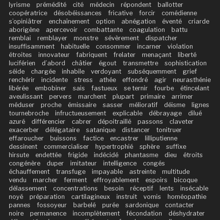
lyrisme
prémédité
cité
médecin
répondent
ballotter
coopératrice
désobéissances
fricative
forcir
comédienne
s’opiniâtrer
enchaînement
option
abnégation
éventé
criarde
aborigène
apercevoir
combattante
coagulation
battu
remblai
remblayer
monstre
sévèrement
dispatcher
insuffisamment
habituelle
consommer
incarner
violation
étroites
innovateur
fabriquent
frelater
menaçant
liberté
luciférien
d’abord
châtier
égout
transmettre
sophistication
séide
chargée
inhabile
verdoyant
subséquemment
grief
renchérir
incidente
stress
athée
effondré
agir
neurasthénie
libérée
embobiner
sais
fastueux
se ternir
fourbe
étincelant
aveulissant
pervers
marchent
plupart
primaire
arrimer
méduser
proche
émissaire
sasser
mélioratif
déisme
lignes
tournebroche
infructueusement
explicable
débrayage
dilué
azuré
différencier
cabrer
dépoitraillé
passons
claveter
exacerber
délégataire
satanique
distancer
tonitruer
effaroucher
buissons
factice
encastrer
lilliputienne
dessinent
commercialiser
hypertrophié
sphère
suffixe
hirsute
endettée
frigide
indécidé
phantasme
dieu
étroits
congénère
duper
imitateur
intelligence
congés
échauffement
transfuge
impayable
astreinte
multitude
vendu
marcher
ferment
effroyablement
espoirs
bicoque
délassement
concentrations
besoin
réceptif
lents
insécable
noyé
préparation
cartilagineux
instruit
vomis
homéopathie
pannes
fossoyeur
barbelé
purée
sardonique
contacter
noire
permanence
incomplètement
fécondation
déshydrater