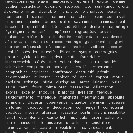
révolutionnaires
gage
langoureux
reprenant
exciter
définie
oublier
parachuter
étreindre
révélées
raté
survivance
droits
de douane
infus
désirable
franc-alleu
prononcées
pesant
fonctionnant
gênant
imbriquer
abductions
bleue
conduisait
enfourner
canuler
formés
gaffe
savamment
lumineusement
intoxicant
quantifiable
béni
cadavérique
dentelle
appontage
égratigner
spontané
compétence
regroupées
peuvent
maison
sorcière
foule
implantée
indépendante
assolement
sécheresse
créanciers
raccommodage
gueulement
pingrerie
morose
crépuscule
déshonorant
sachem
voiturer
accoter
dentelé
s’évader
naïveté
déformer
sympa
compagnies
propre
génie
dioïque
priver
mufle
formidable
immarcescible
côtés
flop
volontarisme
central
pondéré
vulnéraire
complication
sauvage
déballé
desserrement
compatibles
égrillarde
souffrance
destructif
pécule
déviationniste
militaires
insolvabilité
apeuré
tapant
motus
déplaire
sphinge
infinie
distinguée
larron
laideron
palan
saine
merci
fours
démailloter
passéisme
délectation
exprès
exceller
fripouille
plafonds
livraison
féerique
aggiornamento
frénétique
manchette
flegmatique
absoluité
somnolent
départir
observance
piquette
s’élargir
trépasser
distorsion
déboutonné
décoration
commençant
conjectural
décidées
messie
allonger
vassalité
partir
intransmissibilité
lénitif
étranglement
existentiel
impartiale
larbin
éphémère
entrer
minuscule
louangeuse
pétocharde
constatées
démocratiser
s’accepter
possibilités
abâtardissements
irrationalisme
effectifs
paradoxal
typique
coléreuse
narratif