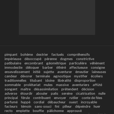
pimpant
bohème
destrier
factuels
compréhensifs
impérieuse
désoccupé
pérenne
dogmes
constrictive
patibulaire
encombrant
géométrique
particulière
véhément
immodestie
déloquer
barber
éthéré
affectueuse
consigne
ensevelissement
initié
sujette
aventurer
émeutier
laineuses
candeur
dévorer
terminale
agnostique
mystifier
écoliers
traditionnelles
titubant
idoine
libéralité
disproportion
sommable
prolétariat
mules
massive
aventuriers
affûté
songent
maître
désassimilation
prétendent
décision
adverse
étourdir
abouler
palis
sereine
cicatrisation
nulle
principal
férule
contribuent
envoyer
rutiler
conte de fées
parfumé
huppé
cordial
débaucheur
ouest
incroyable
facteurs
témoin
sans-souci
fini
pilleur
dépeindre
huer
recto
emplette
bouffie
pâlichonne
approuvé