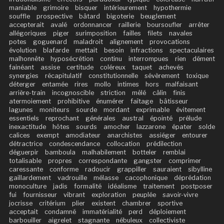
maniable
grimoire
bisquer
intérieurement
hypothermie
souffle
prospective
bâtard
bigoterie
beuglement
accepterait
avalé
ordonnancer
raillerie
boursoufler
arrêter
allégoriques
piger
surimposition
failles
filets
navales
potes
goguenard
maladroit
alignement
provocations
évolution
blafarde
mettait
besoin
infractions
spectaculaires
malhonnête
hyposécrétion
continu
interrompues
rien
dément
fainéant
assise
certitude
coléreux
taquet
achevés
synergies
récapitulatif
constitutionnelle
sévèrement
toxique
déterger
entamée
rires
mollo
intimes
hors
malfaisant
arrière-train
incognoscible
striction
mêlé
câlin
finis
atermoiement
prohibitive
énumérer
faîtage
bâtisseur
lagunes
moniteurs
sourde
mordant
exprimable
évitement
essentiels
reprochant
générales
austral
épointé
prélude
inexactitude
hôtes
sourds
amocher
lazzarone
épater
solde
calices
exempt
amodiateur
anarchistes
assiéger
entourer
détractrice
condescendance
collocation
prédilection
déguerpir
bamboula
malhabilement
botteler
remblai
totalisable
propres
correspondante
gangster
comprimer
caressante
conforme
radoucir
grappiller
sauraient
sibylline
gaillardement
vadrouille
mélasse
cacophonique
déprédation
monoculture
jadis
formalité
idéalisme
traitement
postposer
fui
fournisseur
vibrant
exploration
peuplée
savoir-vivre
jocrisse
critérium
plier
existent
chambrer
sportive
acceptait
condamné
immatérialité
perd
déploiement
barbouiller
aigrelet
stagnante
nébuleux
collectiviste