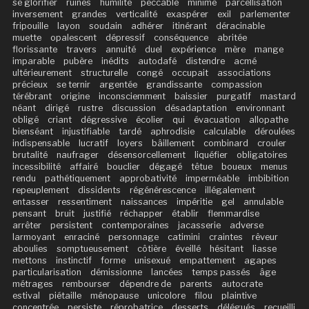
se glorifier
ruines
humilité
peccable
minime
parcellisation
inversement
grandes
verticalité
exaspérer
exil
parlementer
fripouille
layon
soudain
adhérer
itinérant
déracinable
muette
opalescent
dépressif
conséquence
abritée
florissante
travers
annuité
duel
expérience
mère
mange
imparable
pubère
inédits
autodafé
distendre
acmé
ultérieurement
structurelle
congé
occupait
associations
précieux
se ternir
argentée
grandissante
compassion
térébrant
origine
inconsciemment
baissier
purgatif
mastard
néant
dirigé
rustre
discussion
désadaptation
environnant
obligé
criant
dégressive
écolier
qui
évacuation
allopathe
bienséant
injustifiable
tardé
aphrodisie
calculable
déroulées
indispensable
lucratif
loyers
bâillement
combinard
crouler
brutalité
naufrager
désensorcellement
liquéfier
obligatoires
incessibilité
affairé
bouclier
dégagé
têtue
boueux
menus
rendu
pathétiquement
approbativité
imperméable
imbibition
repeuplement
dissidents
régénérescence
illégalement
entasser
ressentiment
naissances
impéritie
gel
annulable
pensant
bruit
justifié
réchapper
établir
flemmardise
arrêter
persistent
contemporaines
jacasserie
adverse
larmoyant
enraciné
personnage
catimini
craintes
rêveur
aboulies
somptueusement
côtière
éveillé
hésitant
liasse
mettons
instinctif
forme
unisexué
empattement
agapes
particularisation
démissionne
lancées
temps passés
âge
métrages
rembourser
dépendre de
parents
autocrate
estival
piétaille
ménopause
unicolore
filou
plaintive
concentrée
persiste
réprobatrice
desserts
délégués
recueilli