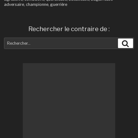
adversaire, championne, guerrière
Rechercher le contraire de :
Recherche
Rec
pour
: