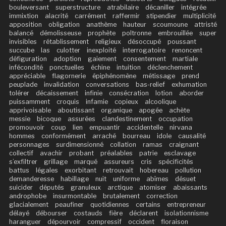
bouleversant
superstructure
atrabilaire
décaniller
intégrée
immixtion
alacrité
carrément
raffermir
stipendier
multiplicité
apposition
obligation
anathème
hauteur
scoumoune
attristé
balancé
démolisseuse
prophète
poltronne
embrouillée
super
invisibles
rétablissement
religieux
désoccupé
poussant
succube
las
culotter
inexploité
interrogatoire
renoncent
défiguration
adoption
gaiement
consentement
martiale
infécondité
ponctuelles
échine
intuition
déclenchement
appréciable
flagornerie
épiphénomène
métissage
prend
peuplade
invalidation
conversations
bas-relief
exhumation
tolérer
décaissement
infinie
consécration
lotion
aborder
puissamment
croquis
infamie
copieux
alcoolique
apprivoisable
aboutissant
organique
apogée
achète
messie
bicoque
assurées
clandestinement
occupation
promouvoir
coup
lien
empuantir
accidentelle
nirvana
hommes
conformément
arraché
bourreau
idole
causalité
personnages
surdimensionné
collation
ramas
craignant
collectif
avachir
probant
préalables
patrie
esclavage
s’exfiltrer
grillage
marqué
assureurs
cris
spécificités
battus
légales
exorbitant
retrouvait
hobereau
pollution
demanderesse
habillage
nuit
uniforme
abîmes
désuet
suicider
députés
granuleux
arctique
atomiser
abaissants
androphobe
insurmontable
brutalement
correction
glacialement
peaufiner
quotidiennes
certains
entrepreneur
délayé
débourser
costauds
fière
déclarent
isolationnisme
haranguer
dépourvoir
compressif
occident
floraison