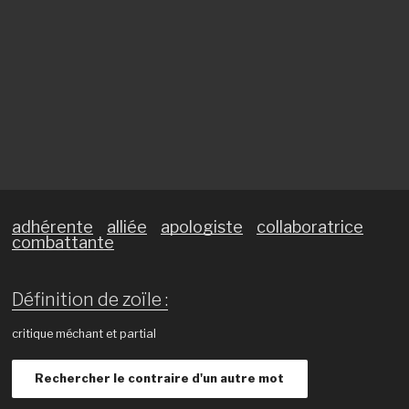
adhérente
alliée
apologiste
collaboratrice
combattante
Définition de zoïle :
critique méchant et partial
Rechercher le contraire d'un autre mot