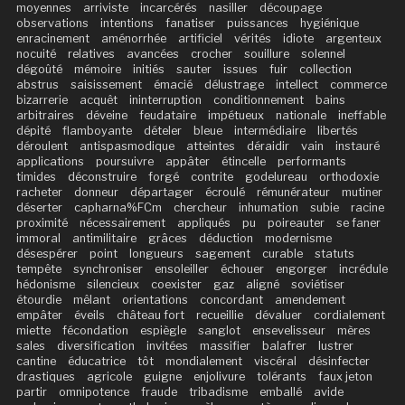
moyennes
arriviste
incarcérés
nasiller
découpage
observations
intentions
fanatiser
puissances
hygiénique
enracinement
aménorrhée
artificiel
vérités
idiote
argenteux
nocuité
relatives
avancées
crocher
souillure
solennel
dégoûté
mémoire
initiés
sauter
issues
fuir
collection
abstrus
saisissement
émacié
délustrage
intellect
commerce
bizarrerie
acquêt
ininterruption
conditionnement
bains
arbitraires
déveine
feudataire
impétueux
nationale
ineffable
dépité
flamboyante
dételer
bleue
intermédiaire
libertés
déroulent
antispasmodique
atteintes
déraidir
vain
instauré
applications
poursuivre
appâter
étincelle
performants
timides
déconstruire
forgé
contrite
godelureau
orthodoxie
racheter
donneur
départager
écroulé
rémunérateur
mutiner
déserter
capharna%FCm
chercheur
inhumation
subie
racine
proximité
nécessairement
appliqués
pu
poireauter
se faner
immoral
antimilitaire
grâces
déduction
modernisme
désespérer
point
longueurs
sagement
curable
statuts
tempête
synchroniser
ensoleiller
échouer
engorger
incrédule
hédonisme
silencieux
coexister
gaz
aligné
soviétiser
étourdie
mêlant
orientations
concordant
amendement
empâter
éveils
château fort
recueillie
dévaluer
cordialement
miette
fécondation
espiègle
sanglot
ensevelisseur
mères
sales
diversification
invitées
massifier
balafrer
lustrer
cantine
éducatrice
tôt
mondialement
viscéral
désinfecter
drastiques
agricole
guigne
enjolivure
tolérants
faux jeton
partir
omnipotence
fraude
tribadisme
emballé
avide