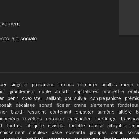
ouvement
ctorale, sociale
ser
singulier
prosaïsme
latrines
démarrer
adultes
merci
ant
grandement
défilé
amortir
capitalistes
promettre
orbit
er
bénir
coexister
saillant
poursuivie
congréganiste
prémi
posait
décalage
songé
ficeler
crains
alertement
fondateur
nner
bizuth
restreint
contenant
engager
aumône
altière
b
ndonnées
révélées
entourer
encanailler
libertinage
transpos
t
touffue
obliquité
divisible
tartuffe
réussir
pitoyable
enn
ichissement
onduleux
base
solidarité
groupes
connu
sorci