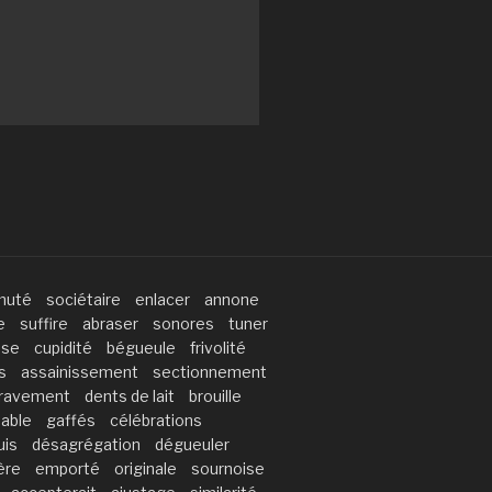
muté
sociétaire
enlacer
annone
e
suffire
abraser
sonores
tuner
sse
cupidité
bégueule
frivolité
s
assainissement
sectionnement
ravement
dents de lait
brouille
able
gaffés
célébrations
uis
désagrégation
dégueuler
ère
emporté
originale
sournoise