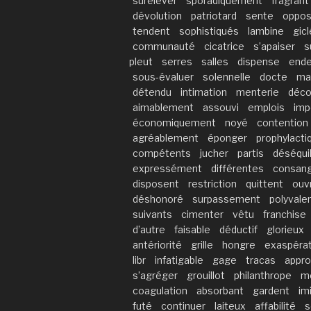
surélever
sporadiquement
fragrant
dévolution
patriotard
sente
oppo
tendent
sophistiqués
lambine
gic
communauté
cicatrice
s’apaiser
s
pleut
serres
salles
dispense
ende
sous-évaluer
solennelle
docte
ma
détendu
intimation
menterie
déco
aimablement
assouvi
emplois
imp
économiquement
noyé
contention
agréablement
éponger
prophylacti
compétents
jucher
partis
déséquil
expressément
différentes
consang
disposent
restriction
quittent
ouvr
déshonoré
surpassement
polyvale
suivants
cimenter
vêtu
franchise
d’autre
faisable
déductif
glorieux
antériorité
grille
hongre
exaspérat
libr
infatigable
gage
tracas
appro
s’agréger
grouillot
philanthrope
m
coagulation
absorbant
gardent
im
futé
continuer
laiteux
affabilité
s