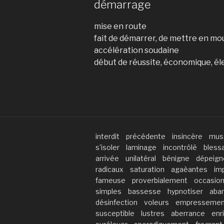
démarrage
mise en route
fait de démarrer, de mettre en m
accélération soudaine
début de réussite, économique, éle
interdit
précédente
insincère
mus
s’isoler
laminage
incontrôlé
bless
arrivée
unilatéral
bénigne
dépeign
radicaux
saturation
agaèantes
im
fameuse
proverbialement
occasio
simples
bassesse
hypnotiser
aba
désinfection
voleurs
empressemen
susceptible
lustres
aberrance
enr