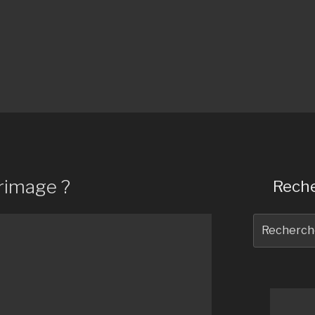
rrimage ?
Reche
Recherche
pour
: