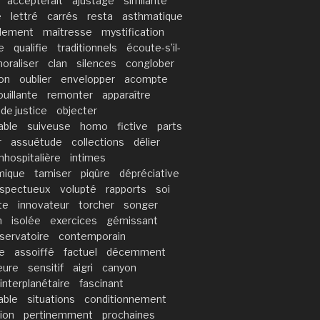
accepterait
ajustage
similarité
é
lettré
carrés
resta
asthmatique
llement
maîtresse
mystification
e
qualifie
traditionnels
écoute-s’il-
oraliser
clan
silences
conglober
ion
oublier
envelopper
acompte
ouillante
remonter
apparaître
 de justice
objecter
able
suiveuse
homo
fictive
parts
r
assuétude
collections
délier
inhospitalière
intimes
mique
tamiser
piqûre
dépréciative
espectueux
volupté
rapports
soi
te
innovateur
torcher
songer
n
isolée
exercices
gémissant
servatoire
contemporain
e
assoiffé
factuel
décemment
eure
sensitif
aigri
canyon
interplanétaire
fascinant
able
situations
conditionnement
ion
pertinemment
prochaines