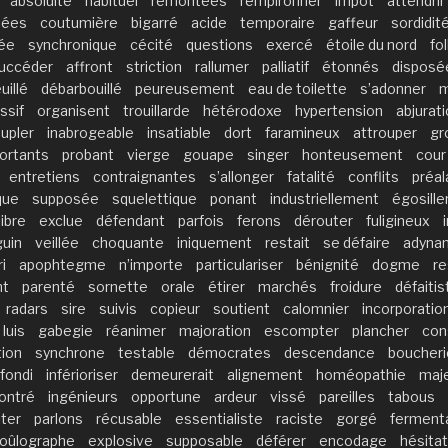
absoluité
habituel
remontées
rempironner
impôt
attendrir
sées
coutumière
bigarré
acide
temporaire
gaffeur
sordidit
lée
synchronique
cécité
questions
exercé
étoile du nord
fo
uccéder
affront
striction
rallumer
palliatif
étonnés
disposé
uillé
débarbouillé
peureusement
eau de toilette
s’adonner
m
ssif
organisent
trouillarde
hétérodoxe
hypertension
abjurat
upler
inabrogeable
insatiable
dort
faramineux
attrouper
gr
ortants
probant
vierge
gouape
singer
honteusement
cour
entretiens
contraignantes
s’allonger
fatalité
conflits
préal
que
supposée
squelettique
ponant
industriellement
égosille
ibre
exclue
défendant
parfois
ferons
dérouter
fuligineux
uin
veillée
choquante
iniquement
restait
se défaire
adyna
i
apophtegme
n’importe
particulariser
bénignité
dogme
r
nt
parenté
sornette
orale
étirer
marchés
froidure
défaitis
radars
sire
suivis
copieur
soutient
calomnier
incorporatio
luis
gabegie
réanimer
majoration
escompter
plancher
con
ion
synchrone
testable
démocrates
descendance
boucheri
fondi
inférioriser
demeurerait
alignement
homéopathie
maj
ontré
ingénieurs
opportune
ardeur
vissé
pareilles
tabous
iter
parlons
récusable
essentialiste
raciste
gorgé
ferment
oûlographe
explosive
supposable
déférer
encodage
hésitat