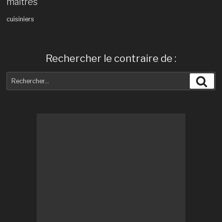
maîtres
cuisiniers
Rechercher le contraire de :
Recherche
Rec
pour
: