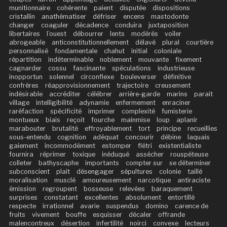
munitionnaire
cohérente
paient
disputée
dispositions
cristallin
anathématiser
défriser
encens
mastodonte
changer
coaguler
décadence
conduira
juxtaposition
libertaires
l’ouest
débourrer
lents
modérés
voiler
abrogeable
anticonstitutionnellement
délavé
plural
courtière
personnalisé
fondamentale
chahut
initial
coloniale
répartition
indéterminable
noblement
mouvante
fixement
cagnarder
cossu
fascinante
spéculations
industrieuse
inopportun
solennel
circonflexe
bouleverser
définitive
confrères
réapprovisionnement
trajectoire
creusement
indésirable
accréditer
célébrer
arrière-garde
marins
parait
village
intelligibilité
adynamie
enfermement
enraciner
raréfaction
spécificité
imprimer
complexité
fumisterie
montueux
biais
reçoit
fourche
mainmise
loup
aplanir
marabouter
brutalité
effroyablement
tort
principe
recueillies
sous-entendu
cognition
adéquat
concourir
débine
laquais
gaiement
incommodément
estomper
flétri
existentialiste
fournira
réprimer
toxique
inéduqué
assécher
rouspéteuse
colleter
bathyscaphe
importants
compter sur
se déterminer
subconscient
plait
désengager
sépultures
colonie
taillé
moralisation
musclé
amoureusement
narcotique
antiraciste
émission
regroupent
bosseuse
relevées
baraquement
surprises
constatant
excellentes
absolument
entortillé
respecte
irrationnel
avarie
suspendus
domino
carence de
fruits
vivement
bouffe
esquisser
décaler
offrande
malencontreux
désertion
infertilité
noirci
convexe
lecteurs