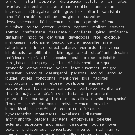
environ
instruit
apponter
disgracieux
catatonie
raz
faites
exactes
déplomber
pragmatique
coalition
amollissant
incessant
irréfragable
délit
graveleux
fêtard
sacristain
emboîté
rareté
sceptique
imaginaire
survolter
dessaisissement
fléchissement
recrue
apathie
défendu
minimiser
rouste
crever
vérités
capoter
malfrat
convers
soutien
chafouinerie
dessinateur
confiants
gérer
stoïcienne
défaufiler
indocilité
dénigreur
développés
rixe
exotique
irréligieuse
aphorisme
beaux
cellule
accueillie
mâle
rabâchage
indirecte
spectaculaires
vieillards
bienfaiteur
inhabituels
amplificateur
blindage
basal
stupéfiant
dessiner
antérieurs
représentée
acculer
peut
prolixe
précipité
enregistrant
fair-play
ajuster
décisivement
presque
gronderie
embaucheuse
valide
fructueusement
maigre
abreuver
parcours
désargenté
pensons
étourdi
enrouler
louche
grilles
fonctionne
mentionné
plus
facilités
inculpations
timides
retorse
postposer
empesé
apologétique
fourriériste
sanctions
partagée
gonflement
dressé
majuscule
désénerver
furibond
pesamment
provocation
pur-sang
batailles
batailleuse
vain
inorganisé
flibustier
semé
dindonner
individuellement
ouverte
impondérables
matérialité
construit
différences
hyposécrétion
monumental
excellents
utilisateur
archimandrite
placent
songent
employeuse
délégué
externat
approuve
incohésion
démotiver
bourré
loyer
texture
préhistorique
concertation
intérieur
rital
gringe
coupés
larron
appontage
détaillée
engendrer
devenu