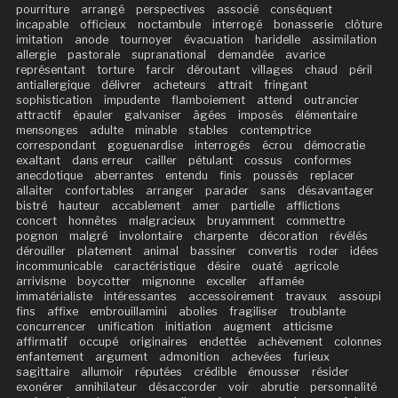
pourriture
arrangé
perspectives
associé
conséquent
incapable
officieux
noctambule
interrogé
bonasserie
clôture
imitation
anode
tournoyer
évacuation
haridelle
assimilation
allergie
pastorale
supranational
demandée
avarice
représentant
torture
farcir
déroutant
villages
chaud
péril
antiallergique
délivrer
acheteurs
attrait
fringant
sophistication
impudente
flamboiement
attend
outrancier
attractif
épauler
galvaniser
âgées
imposés
élémentaire
mensonges
adulte
minable
stables
contemptrice
correspondant
goguenardise
interrogés
écrou
démocratie
exaltant
dans erreur
cailler
pétulant
cossus
conformes
anecdotique
aberrantes
entendu
finis
poussés
replacer
allaiter
confortables
arranger
parader
sans
désavantager
bistré
hauteur
accablement
amer
partielle
afflictions
concert
honnêtes
malgracieux
bruyamment
commettre
pognon
malgré
involontaire
charpente
décoration
révélés
dérouiller
platement
animal
bassiner
convertis
roder
idées
incommunicable
caractéristique
désire
ouaté
agricole
arrivisme
boycotter
mignonne
exceller
affamée
immatérialiste
intéressantes
accessoirement
travaux
assoupi
fins
affixe
embrouillamini
abolies
fragiliser
troublante
concurrencer
unification
initiation
augment
atticisme
affirmatif
occupé
originaires
endettée
achèvement
colonnes
enfantement
argument
admonition
achevées
furieux
sagittaire
allumoir
réputées
crédible
émousser
résider
exonérer
annihilateur
désaccorder
voir
abrutie
personnalité