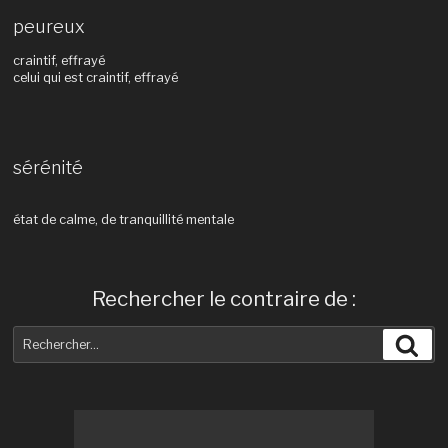
peureux
craintif, effrayé
celui qui est craintif, effrayé
sérénité
état de calme, de tranquillité mentale
Rechercher le contraire de :
Recherche
Rec
pour
: