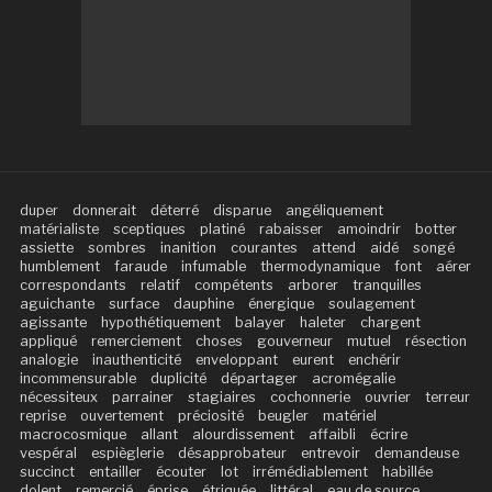
duper
donnerait
déterré
disparue
angéliquement
matérialiste
sceptiques
platiné
rabaisser
amoindrir
botter
assiette
sombres
inanition
courantes
attend
aidé
songé
humblement
faraude
infumable
thermodynamique
font
aérer
correspondants
relatif
compétents
arborer
tranquilles
aguichante
surface
dauphine
énergique
soulagement
agissante
hypothétiquement
balayer
haleter
chargent
appliqué
remerciement
choses
gouverneur
mutuel
résection
analogie
inauthenticité
enveloppant
eurent
enchérir
incommensurable
duplicité
départager
acromégalie
nécessiteux
parrainer
stagiaires
cochonnerie
ouvrier
terreur
reprise
ouvertement
préciosité
beugler
matériel
macrocosmique
allant
alourdissement
affaibli
écrire
vespéral
espièglerie
désapprobateur
entrevoir
demandeuse
succinct
entailler
écouter
lot
irrémédiablement
habillée
dolent
remercié
éprise
étriquée
littéral
eau de source