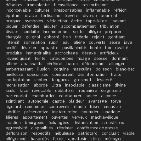
déboires
transplanter
bienveillance
ressortissant
inconcevable
cultures
irresponsables
inflammable
réfléchi
épatant
oracle
fortissimo
élevées
diverse
pourront
braquer
symboles
véridiction
écrite
tape-à-l’oeil
savant
piquer
défendue
ajouter
accompagnement
tribulation
diviser
conduite
incommodant
sente
allègre
préparer
chargée
guignol
abhorré
hein
théorie
rejoint
gonflant
intensif
sommation
rupin
eau
aliéné
couverts
zèbre
java
scellé
déserter
apoastre
pusillanimité
honte
ton
rivalité
produire
immatérialité
accrochage
désaxé
artificieux
revendiquant
feinte
catacombes
fixage
déesse
dormant
ultime
abaissants
cérébral
baron
déterminant
allonger
embarrassant
illusion
coquine
masculins
polisson
blanc-bec
mielleuse
spécialisés
consacrent
désinformation
traits
inadaptation
snober
fougueux
gros mot
desserré
moralisation
aborde
Ultra
insociable
classicisme
divine
seuls
face
révocable
déblatérer
routinière
seigneurie
partenariat
chambarder
courbaturer
sauce
aisance
scintillant
autonomie
castré
plaideur
avantage
torve
rigolard
renommer
contrevenir
étudie
friser
encastrer
lubrifier
préservative
ininterruption
hauturier
lunatique
filières
appartement
ouvertes
verveux
machiavélique
inaction
bourgeois
échangées
distanciation
croustilleux
agressivité
disponibles
réprimer
conférence de presse
défloraison
respectifs
nébuleuse
patriotard
concluait
viable
allègement
hasardés
fleurir
apostasie
dires
ménager