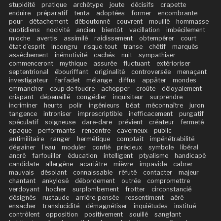
stupidité
pratique
archétype
joute
décisifs
crapette
enduire
préparatif
tenta
adoptées
former
encombrante
pour
détachement
déboutonné
couvrent
mouillé
hommasse
quotidiens
nocivité
ancien
bientôt
vacillation
imbécilement
mioche
avertis
assimilé
raidissement
obtempérer
court
état d’esprit
incongru
risque-tout
transe
chétif
marqués
assèchement
inémotivité
cachés
nuit
sympathiser
commenceront
mythique
assurée
fluctuant
extérioriser
septentrional
ébouriffant
originalité
controversée
menaçant
investigateur
farfadet
mélange
diffus
appâter
mondes
emmancher
coup de foudre
achopper
croûte
déloyalement
crispant
dépenaillé
congédier
inquisiteur
surprendre
incriminer
heurts
polir
ingénieurs
béat
méconnaître
juron
tangence
introniser
imprescriptible
inefficacement
purgatif
spéculatif
soigneuse
dare-dare
prévient
créateur
fermeté
opaque
performants
rencontre
caverneux
public
antimilitaire
ranger
hermétique
comptait
impénétrabilité
dégainer
l’eau
moduler
confié
précieux
symbole
libéral
ancré
farfouiller
éducation
intelligent
ptyalisme
handicapé
candidate
allergène
acariâtre
mièvre
impavide
cabrer
mauvais
désolant
connaissable
réfuté
contacter
majeur
chantant
ankylosé
débordement
outrée
compromettre
verdoyant
hocher
surplombement
frotter
circonstancié
désignés
rustaude
arrière-pensée
ressentiment
aéré
ensacher
translucidité
démagnétiser
inquiétudes
institué
contrôlent
opposition
positivement
souillé
sanglant