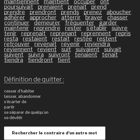
maintiennent
maintient
occuper
ont
poursuivait
prenaient
prenait
prend
prendre
prendront
prends
prenez
aboucher
adhérer
approcher
atterrir
braver
chasser
continuer
demeurer
fréquenter
garder
maintenir
reprendre
rester
s'établir
suivre
tenir
reprenait
reprenant
reprennent
repris
resta
restaient
restait
restée
restent
retrouver
revenait
revenir
reviendra
reviennent
revient
suit
suivaient
suivait
suivent
suivra
suivront
tenaient
tenait
tiendra
tiendront
tient
Définition de quitter :
cesser d’habiter
laisser, abandonner
s’écarter de
partir
se séparer de quelqu’un
se dévêtir
Rechercher le contraire d'un autre mot