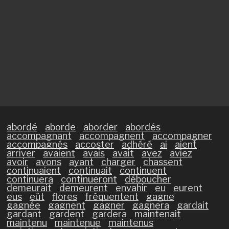
abordé
aborde
aborder
abordés
accompagnant
accompagnent
accompagner
accompagnés
accoster
adhéré
ai
aient
arriver
avaient
avais
avait
avez
aviez
avoir
avons
ayant
charger
chassent
continuaient
continuait
continuent
continuera
continueront
déboucher
demeurait
demeurent
envahir
eu
eurent
eus
eût
flores
fréquentent
gagne
gagnée
gagnent
gagner
gagnera
gardait
gardant
gardent
gardera
maintenait
maintenu
maintenue
maintenus