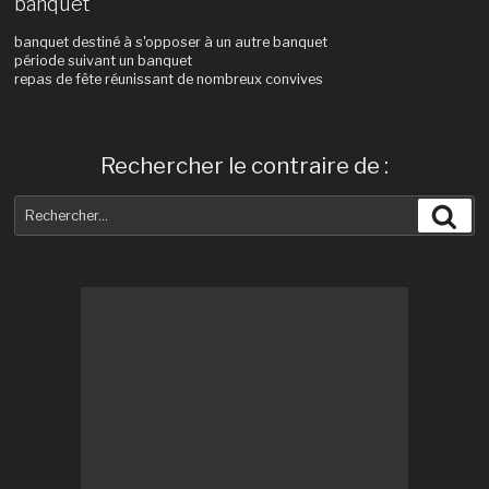
banquet
banquet destiné à s'opposer à un autre banquet
période suivant un banquet
repas de fête réunissant de nombreux convives
Rechercher le contraire de :
Recherche
Rec
pour
: