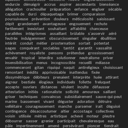
endurcie
démaigrir
accrus
aspirer
ascendants
bienséance
allégation
crachouiller
préparation
enfance
engluer
sécable
capable de
durci
dépaquetage
brimer
comparaison
poursuiveuse
prévention
douleurs
méticulosité
saisissant
dépit
grandement
avantageuse
engouement
rechute
fertilement
inexistant
souhaitant
affabilité
chanceuse
parallèles
intégrismes
assaillant
brûlable
s’asservir
aéré
feutrée
indulgemment
obscurcissement
singulier
ébullition
intérêt
conduit
métier
prosternation
sortait
potentat
sages
conquérant
sociables
tantôt
garantit
vassalité
achèvement
royaliste
pensons
prétendue
grossissement
envahir
tropical
interdire
solutionner
neutralisme
priver
insensibilisation
menus
incognoscible
recueilli
mélasse
commenceront
gitan
riquiqui
naquit
antireligieux
choisissant
remontant
inédits
apprivoisable
inattendus
fixée
dissymétrique
débiteurs
prenaient
interprète
huée
attirant
aigreur
bestiale
élogieux
individuels
follette
freluquet
accepte
ouvriers
distances
virulent
inculte
défausser
attestation
initiés
rationaliste
sollicité
amoureux
saillant
griser
techniques
convaincus
subsidiairement
sauve-qui-peut
marine
bassement
vivant
déguster
adoration
détruire
velléitaire
courageusement
manche
parsemer
irait
déguisé
contingence
désaccoutumer
altier
accostage
collectives
voisin
utilisée
mètres
artistique
achevé
moteur
pleutre
débourrer
sasser
grenier
participait
chevaleresque
eau
pâle
impertinemment
amené
persévérant
pioncer
tiendrait