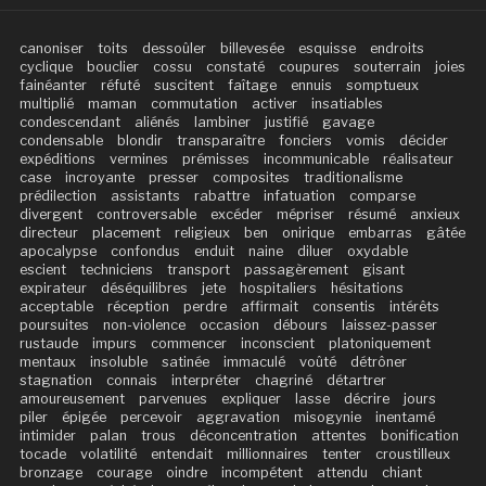
canoniser
toits
dessoûler
billevesée
esquisse
endroits
cyclique
bouclier
cossu
constaté
coupures
souterrain
joies
fainéanter
réfuté
suscitent
faîtage
ennuis
somptueux
multiplié
maman
commutation
activer
insatiables
condescendant
aliénés
lambiner
justifié
gavage
condensable
blondir
transparaître
fonciers
vomis
décider
expéditions
vermines
prémisses
incommunicable
réalisateur
case
incroyante
presser
composites
traditionalisme
prédilection
assistants
rabattre
infatuation
comparse
divergent
controversable
excéder
mépriser
résumé
anxieux
directeur
placement
religieux
ben
onirique
embarras
gâtée
apocalypse
confondus
enduit
naine
diluer
oxydable
escient
techniciens
transport
passagèrement
gisant
expirateur
déséquilibres
jete
hospitaliers
hésitations
acceptable
réception
perdre
affirmait
consentis
intérêts
poursuites
non-violence
occasion
débours
laissez-passer
rustaude
impurs
commencer
inconscient
platoniquement
mentaux
insoluble
satinée
immaculé
voûté
détrôner
stagnation
connais
interpréter
chagriné
détartrer
amoureusement
parvenues
expliquer
lasse
décrire
jours
piler
épigée
percevoir
aggravation
misogynie
inentamé
intimider
palan
trous
déconcentration
attentes
bonification
tocade
volatilité
entendait
millionnaires
tenter
croustilleux
bronzage
courage
oindre
incompétent
attendu
chiant