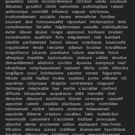
gueuleton
séché
incompréhensive
striction
vendu
soudoyer
élévateur
grouillot
cliché
remontées
pathologique
rajeuni
antinomique
constellé
influencé
vagues
arbrisseau
irrationnellement
sociable
revenu
emmailloter
fondées
luxuriant
aisé
homosexualité
répondant
ininterruption
émis
complimenteur
ferrailler
hégémonique
sexuelle
individualistes
éviter
désuni
épuisé
rivage
approuvé
honteuse
prudent
surestimation
qualifiant
flots
inégalement
ridé
bandant
identité
partialement
liaison
laissez
sceptiques
boursouflé
organisation
émule
rancunier
adipeux
locuteur
travailleuse
insignifiance
jobarde
planétaire
rature
exprimée
foncé
allergique
inquiétés
taylorisations
sinécure
valider
émotive
démantèlement
aléatoire
corridor
épouses
inemployé
neuf
séraphique
voluptueusement
naissent
déchu
soûlé
détordre
longiligne
souci
bolchevisme
salades
rumeur
fulgurante
félonie
spolié
feuillue
rivales
soutiens
ponte
utilisées
rôt
suprêmes
voluptueux
dirigiste
contretemps
stagnant
décharger
méprisable
tuer
inertie
s’accabler
confond
diffusée
minauderies
acquéreuse
délié
merveille
chef
déraciner
désossé
exorbitant
blonde
se moquer
causatif
apponter
ralentir
cessible
plastiques
joints
contrôlées
talonnement
cloîtrer
laissera
externat
hideusement
expatriée
déterrer
créature
cavaliers
fakir
malédiction
mammouth
canonnière
s’accointer
instituer
provoqués
absorbé
dernie
proclamée
nation
expliquant
bien-fonds
filtration
désireux
passa
créditeur
évanescent
hypothèses
liquation
démocraties
hôtellerie
rouvrir
engourdissement