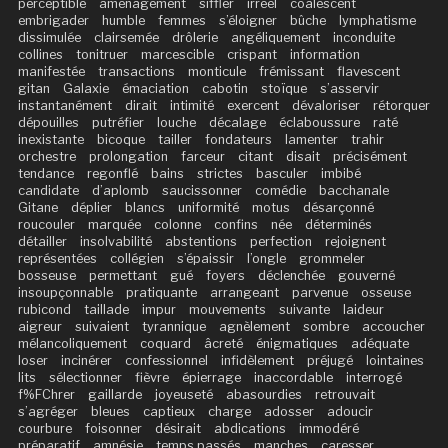
perceptible
aménagement
siffler
irréel
coalescent
embrigader
humble
femmes
s’éloigner
bûche
lymphatisme
dissimulée
clairsemée
drôlerie
angéliquement
inconduite
collines
tonitruer
marcescible
crispant
information
manifestée
transactions
monticule
frémissant
flavescent
gitan
Galaxie
émaciation
cabotin
stoïque
s’asservir
instantanément
dirait
intimité
exercent
dévaloriser
rétorquer
dépouilles
putréfier
louche
décalage
éclaboussure
raté
inexistante
bicoque
tailler
fondateurs
lamenter
trahir
orchestre
prolongation
farceur
citant
disait
précisément
tendance
regonflé
bains
strictes
basculer
imbibé
candidate
d’aplomb
saucissonner
comédie
bacchanale
Gitane
déplier
blancs
uniformité
motus
désarçonné
roucouler
marquée
colonne
confins
née
déterminés
détailler
insolvabilité
abstentions
perfection
rejoignent
représentées
collégien
s’épaissir
l’ongle
grommeler
bosseuse
permettant
gué
foyers
déclenchée
gouverné
insoupçonnable
pratiquante
arrangeant
parvenue
osseuse
rubicond
taillade
impur
mouvements
suivante
laideur
aigreur
suivaient
tyrannique
agnèlement
sombre
accoucher
mélancoliquement
coquard
âcreté
énigmatiques
adéquate
loser
incinérer
confessionnel
infidèlement
préjugé
lointaines
lits
sélectionner
fièvre
épierrage
inaccordable
interrogé
f%FChrer
gaillarde
joyeuseté
abasourdies
retrouvait
s’agréger
bleues
captieux
charge
adosser
adoucir
courbure
foisonner
désirait
abdications
immodéré
préparatif
amnésie
temps passés
manches
caresser