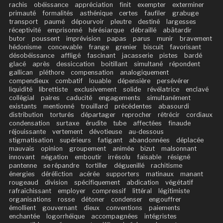
rachis
obéissance
appréciation
finit
exempter
exterminer
primauté
formalités
asthénique
certes
faufiler
grabuge
transport
paumé
dépourvoir
pleutre
destiné
largesses
réceptivité
emprisonné
hérésiarque
débraillé
abâtardir
butor
poussent
imprévision
papas
parus
munir
bravement
hédonisme
concevable
frange
grenier
biscuit
favorisant
désobéissance
affligé
fascinant
jacasserie
pistes
bardé
glacé
après
dessiccation
boitillant
simultané
répondent
gallican
pléthore
compensation
analogiquement
compendieux
combatif
louable
dépensière
persévérer
liquidité
librettiste
exclusivement
solide
révélatrice
enclavé
collégial
paires
caducité
engagements
simultanément
existants
mentionné
trouillard
précédentes
abasourdi
distribution
torturés
départager
reprocher
rétrécir
cordiaux
condensation
surtaxe
érudite
tube
affectées
finaude
réjouissante
vertement
dévotieuse
au-dessous
stigmatisation
supérieurs
fatigant
abandonnées
déplacée
mauvais
opinion
groupement
animée
bizut
malsonnant
innovant
négation
emboutir
irrésolu
faisable
résigné
pantenne
se répandre
tortiller
déguenillé
rachitisme
énergies
déréliction
acérée
supporters
matinaux
manant
rougeaud
division
spécifiquement
abdication
végétatif
rafraîchissant
employer
compressif
littéral
légitimiste
organisations
rosse
détoner
condenser
engouffrer
émollient
gouvernant
dieux
conventions
paiements
enchantée
logorrhéique
accompagnées
intégristes