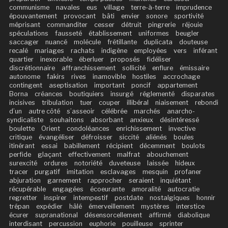
communisme
navales
eus
village
terre-à-terre
imprudence
épouvantement
provocant
bâti
envier
sonore
sportivité
méprisant
commanditer
cesser
détruit
pingrerie
réjouie
spéculations
fausseté
établissement
uniformes
beugler
saccager
nuancé
molécule
frétillante
duplicata
douteuse
recalé
mariages
rachats
indigène
employées
vers
inférant
quartier
inexorable
éberluer
proposés
fidéliser
discrétionnaire
affranchissement
sollicité
enflure
émissaire
autonome
fakirs
rives
inamovible
hostiles
accrochage
contingent
aseptisation
important
poncif
appartement
Borna
créances
boutiquiers
insurgé
réglementé
disparates
incisives
tribulation
tuer
couper
illibéral
niaisement
rebondi
d’un
autre côté
s’asseoir
célébrée
marchés
anarcho-
syndicaliste
souhaitons
absorbant
anxieux
désintéressé
boulette
Orient
condoléances
enrichissement
invective
critique
évangéliser
défroisser
siccité
aliénés
boules
itinérant
essai
babillement
récipient
décemment
boulots
perfide
glaçant
effectivement
malfrat
abouchement
surexcité
ordures
notoriété
duveteuse
laissée
hideux
tracer
purgatif
imitation
esclavages
mesquin
profaner
abjuration
garnement
rapprocher
seraient
inquiétant
récupérable
engagées
écoeurante
amoralité
autocratie
regretter
inspirer
intempestif
postdate
nostalgiques
honnir
trépan
expédier
hâlé
émerveillement
mystères
interstice
écurer
supranational
désensorcellement
affirmé
diabolique
interdisant
percussion
euphorie
pouilleuse
sprinter