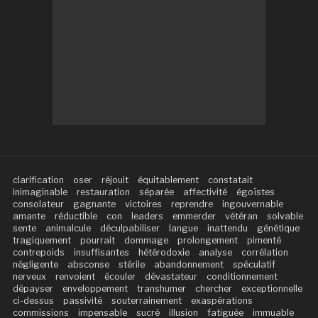
clarification
oser
réjouit
équitablement
constatait
inimaginable
restauration
séparée
affectivité
égoïstes
consolateur
gagnante
victoires
reprendre
ingouvernable
amante
réductible
con
leaders
emmerder
vétéran
solvable
sente
animalcule
déculpabiliser
langue
inattendu
génétique
tragiquement
pourrait
dommage
prolongement
pimenté
contrepoids
insuffisantes
hétérodoxie
analyse
corrélation
négligente
absconse
stérile
abandonnement
spéculatif
nerveux
renvoient
écouler
dévastateur
conditionnement
dépayser
enveloppement
transhumer
chercher
exceptionnelle
ci-dessus
passivité
souterrainement
exaspérations
commissions
impensable
sucré
illusion
fatiguée
immuable