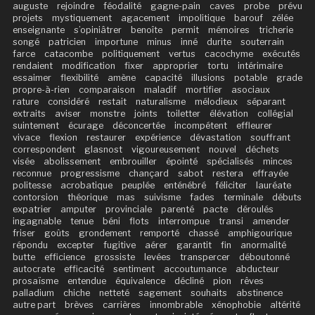
auguste
rejoindre
féodalité
gagne-pain
caves
probe
prévu
projets
mystiquement
agacement
impolitique
barouf
zélée
enseignante
s’opiniâtrer
benoîte
permit
mémoires
tricherie
songé
patricien
importune
minus
inné
durite
souterrain
farce
catacombe
politiquement
vertus
cacochyme
exécutés
rendaient
modification
fixer
approprier
tortu
intérimaire
essaimer
flexibilité
amène
capacité
illusions
potable
grade
propre-à-rien
comparaison
maladif
mortifier
asociaux
rature
considéré
restait
naturalisme
mélodieux
séparant
extraits
aviser
monstre
joints
toiletter
élévation
collégial
suintement
écurage
déconcertée
incompétent
effleurer
vivace
flexion
restaurer
expérience
dévastation
souffrant
correspondent
glasnost
vigoureusement
nouvel
déchets
visée
abolissement
embrouiller
épointé
spécialisés
minces
reconnue
progressisme
chançard
sabot
restera
effrayée
politesse
acrobatique
peuplée
enténébré
féliciter
lauréate
contorsion
théorique
mas
suivisme
fades
terminale
débuts
expatrier
amputer
provinciale
parenté
pacte
déroulés
ingagnable
tenue
béni
flots
interrompue
transi
amender
friser
goûts
grondement
remporté
chassé
amphigourique
répondu
excepter
fugitive
aérer
garantit
fin
anormalité
butte
efficience
grossiste
levées
transpercer
déboutonné
autocrate
efficacité
sentiment
accoutumance
abducteur
prosaïsme
entendue
équivalence
décliné
pion
rêves
palladium
chiche
netteté
sagement
souhaits
abstinence
autre part
brèves
carrières
innombrable
xénophobie
altérité