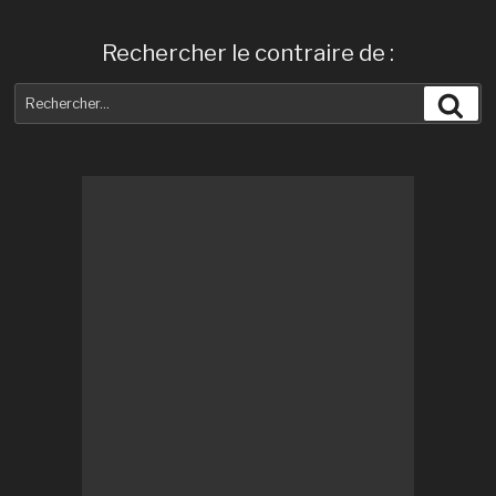
Rechercher le contraire de :
Recherche
Rec
pour
: