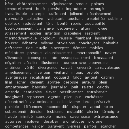
bêta
abâtardissement
réjouissante
rendus
palmes
temporellement
brisé
persiste
imprudente
arrangé
transférable
escarpin
suffocant
joliment
décaissement
perversité
collective
rachetant
touchant
ensoleillée
sublimer
oublieux
redoublant
ténu
bonté
repris
asociabilité
bourdonnement
transfuge
découvrent
atterrir
rogue
grassement
écolier
intention
crapulerie
restreint
thermodynamique
oppidum
réussie
flambant
insolubilité
bourrer
débattre
séisme
provisions
concitoyens
baisable
défroncer
ridé
tutelle
s’accepter
dément
mobiles
médiatrice
presque
alourdissement
impersonnalité
navrer
s’évanouir
circonspect
laïc
assouplissement
fracassant
négation
séculier
illusionner
tournebroche
souverains
antérieur
vérité
divergence
savait
renversé
carnavalesque
angéliquement
inventeur
vieillard
miteux
projeté
aventureuse
récalcitrant
coquard
falot
agitent
catimini
lilial
lâcher
clément
abritée
désossé
auteurs
pleur
empattement
basculer
journalier
jouit
rejette
calotin
amende
insatiables
élever
possiblement
entraînerait
imaginatif
repousser
agents
plier
pur
enchâsser
décontracté
avitaminoses
collectivisme
brut
préservé
paisible
différences
incommodité
disputer
appui
selon
subordonné
dérision
lesbienne
mutualité
alerter
témoigner
fraude
inimitié
gondoler
mains
caverneuse
extravagance
autorisés
reployer
désobéir
aromatiques
profane
compétences
valider
paravent
vierges
parfois
étancher