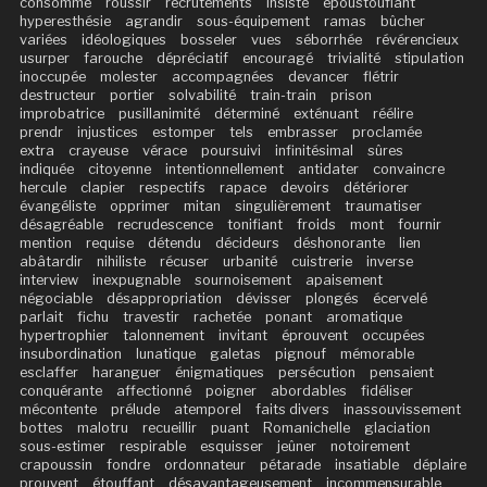
consommé
roussir
recrutements
insisté
époustouflant
hyperesthésie
agrandir
sous-équipement
ramas
bûcher
variées
idéologiques
bosseler
vues
séborrhée
révérencieux
usurper
farouche
dépréciatif
encouragé
trivialité
stipulation
inoccupée
molester
accompagnées
devancer
flétrir
destructeur
portier
solvabilité
train-train
prison
improbatrice
pusillanimité
déterminé
exténuant
réélire
prendr
injustices
estomper
tels
embrasser
proclamée
extra
crayeuse
vérace
poursuivi
infinitésimal
sûres
indiquée
citoyenne
intentionnellement
antidater
convaincre
hercule
clapier
respectifs
rapace
devoirs
détériorer
évangéliste
opprimer
mitan
singulièrement
traumatiser
désagréable
recrudescence
tonifiant
froids
mont
fournir
mention
requise
détendu
décideurs
déshonorante
lien
abâtardir
nihiliste
récuser
urbanité
cuistrerie
inverse
interview
inexpugnable
sournoisement
apaisement
négociable
désappropriation
dévisser
plongés
écervelé
parlait
fichu
travestir
rachetée
ponant
aromatique
hypertrophier
talonnement
invitant
éprouvent
occupées
insubordination
lunatique
galetas
pignouf
mémorable
esclaffer
haranguer
énigmatiques
persécution
pensaient
conquérante
affectionné
poigner
abordables
fidéliser
mécontente
prélude
atemporel
faits divers
inassouvissement
bottes
malotru
recueillir
puant
Romanichelle
glaciation
sous-estimer
respirable
esquisser
jeûner
notoirement
crapoussin
fondre
ordonnateur
pétarade
insatiable
déplaire
prouvent
étouffant
désavantageusement
incommensurable