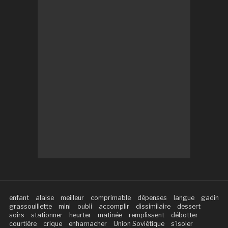
enfant
alaise
meilleur
comprimable
dépenses
langue
gadin
grassouillette
mini
oubli
accomplir
dissimilaire
dessert
soirs
stationner
heurter
matinée
remplissent
débotter
courtière
crique
enharnacher
Union Soviétique
s’isoler