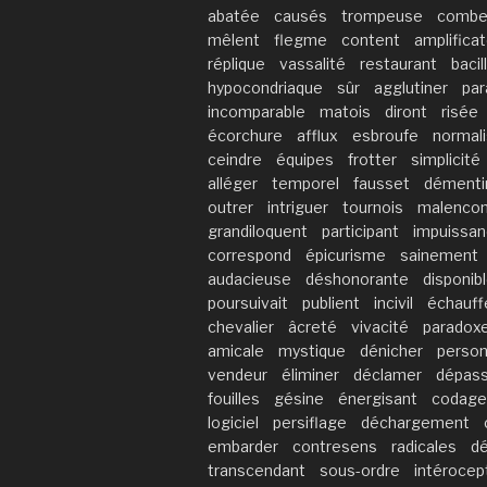
abatée
causés
trompeuse
comb
mêlent
flegme
content
amplifica
réplique
vassalité
restaurant
bacil
hypocondriaque
sûr
agglutiner
par
incomparable
matois
diront
risée
écorchure
afflux
esbroufe
normali
ceindre
équipes
frotter
simplicité
alléger
temporel
fausset
démenti
outrer
intriguer
tournois
malencon
grandiloquent
participant
impuissa
correspond
épicurisme
sainement
audacieuse
déshonorante
disponib
poursuivait
publient
incivil
échauf
chevalier
âcreté
vivacité
paradox
amicale
mystique
dénicher
person
vendeur
éliminer
déclamer
dépas
fouilles
gésine
énergisant
codage
logiciel
persiflage
déchargement
embarder
contresens
radicales
d
transcendant
sous-ordre
intérocept