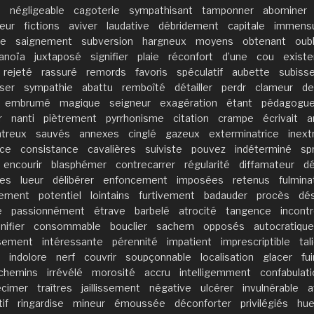
e
négligeable
cagoterie
sympathisant
tamponner
abominer
teur
fictions
aviver
laudative
débridement
capitale
immensu
le
saignement
subversion
hargneux
moyens
obtenant
oubl
anoïa
juxtaposé
signifier
plaie
réconfort
d’une
cou
existe
rejeté
rassuré
remords
favoris
spéculatif
aubette
subiss
ser
sympathie
abattu
remboîté
détailler
perdr
clameur
de
embrumé
magique
seigneur
exagération
étant
pédagogu
r
nanti
piètrement
pyrrhonisme
citation
crampe
écrivait
a
treux
sauvés
annexes
cinglé
gazeux
exterminatrice
inext
nce
consistance
cavalières
suiviste
pouvez
indéterminé
sp
encourir
blasphémer
contrecarrer
régularité
diffamateur
d
les
lueur
délibérer
enfoncement
imposées
retenus
fulmina
fement
potentiel
lointains
furtivement
badauder
procès
dé
e
passionnément
étrave
barbelé
atrocité
tangence
incontr
nifier
consommable
bouclier
sachem
opposés
autocratique
sement
intéressante
pérennité
impatient
imprescriptible
tal
indolore
nerf
couvrir
soupçonnable
localisation
glacer
fui
chemins
irrévélé
morosité
accru
intelligemment
confabulati
écimer
traîtres
jaillissement
négative
ulcérer
invulnérable
a
if
ringardise
mineur
émoussée
déconforter
privilégiés
hue