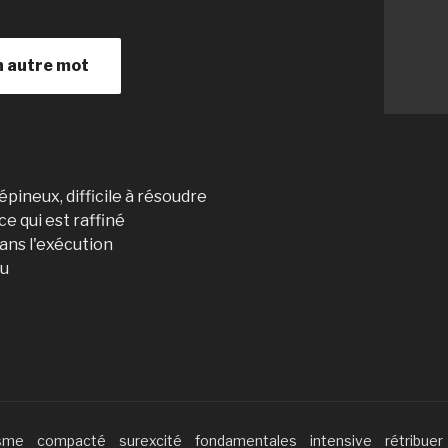
n autre mot
pineux, difficile à résoudre
 ce qui est raffiné
ans l'exécution
nu
isme
compacté
surexcité
fondamentales
intensive
rétribuer