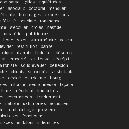
comparse
grilles
inquiétudes
er
asociaux
doctoral
manquer
étrante
hommages
expressions
infélicité
boudiner
ronchonne
nte
s’écouler
drôles
bastide
immatériel
patricienne
boue
voler
surnuméraire
acteur
dévider
restitution
banne
aphique
riverain
émietter
désordre
’est
emporté
studieuse
décrépit
tagoniste
sous-évaluer
déflexion
che
chinois
supprimée
assimilable
ter
décidé
eau de mer
bourg
ères
infondé
sermonneuse
façade
cisme
mécréant
immunités
er
commencera
tendrement
e
nabote
patrimoines
acceptent
int
embauchage
poisseux
ulpabiliser
fonctionne
placés
endolorir
indemnités