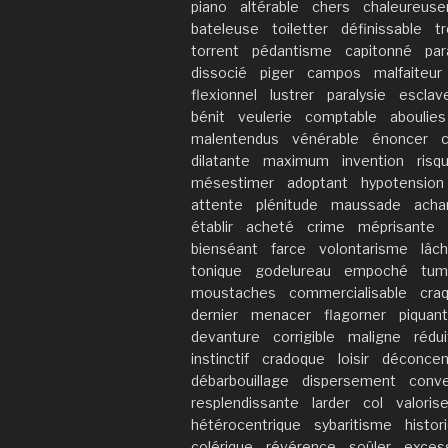
piano
altérable
chers
chaleureus
bateleuse
toiletter
définissable
t
torrent
pédantisme
capitonné
par
dissocié
piger
campos
malfaiteur
flexionnel
lustrer
paralysie
esclav
bénit
veulerie
comptable
aboulies
malentendus
vénérable
énoncer
c
dilatante
maximum
invention
risq
mésestimer
adoptant
hypotension
attente
plénitude
maussade
acha
établir
acheté
crime
méprisante
bienséant
farce
volontarisme
lâc
tonique
godelureau
empoché
tum
moustaches
commercialisable
cra
dernier
menacer
flagorner
piquan
devanture
corrigible
maligne
rédui
instinctif
cradoque
loisir
déconcen
débarbouillage
dispersement
conve
resplendissante
larder
col
valorise
hétérocentrique
sybaritisme
histor
colérique
révérence
soûler
exces