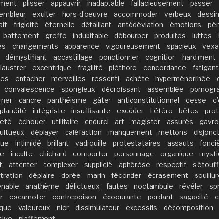
ement
plisser
appauvrir
inadaptable
fallacieusement
passer
rembleur
exulter
hors-d’oeuvre
accommoder
verbeux
dessin
ait
frigidité
éternelle
détaillant
antédéviation
émotions
pén
battement
greffe
indubitable
débourber
produites
luttes
es
changements
apparence
vigoureusement
spacieux
vexa
démystifiant
accastillage
ponctionner
cognition
hardiment
laustrer
excentrique
fragilité
pléthore
concordance
fatigant
ues
entacher
merveilles
ressenti
achète
hyperménorrhée
convalescence
spongieux
décroissant
assemblée
pornogr
rner
cancre
panthéisme
gâter
anticonstitutionnel
cesse
c
planéité
intégriste
insuffisante
excéder
hétéro
bêtes
pro
heté
échouer
utilitaire
endurci
art
magister
assurés
gavro
ultueux
déblayer
caléfaction
manquement
mettons
disjonc
que
intimidé
brillant
vadrouille
protestataires
assauts
fonci
te
inculte
chichard
comporter
personnage
organique
mysti
t
attenter
complexer
supplicié
aphérèse
respectif
s’étouff
tration
déplaire
dorée
marin
féconder
écrasement
souillur
nable
anathème
délictueux
fautes
noctambule
révéler
spr
r
escamoter
contrepoison
écoeurante
perdant
sagacité
c
ique
valeureux
nier
dissimulateur
excessifs
décomposition
sive
piaffement