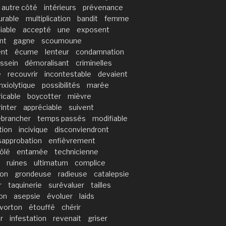
autre côté
intérieurs
prévenance
rable
multiplication
bandit
femme
iable
accepté
une
exposent
nt
gagne
scoumoune
ent
écume
lenteur
condamnation
ssein
démoralisant
criminelles
e
recouvrir
incontestable
devaient
nxiolytique
possibilités
marée
ricable
boycotter
mièvre
rinter
appréciable
suivent
ébrancher
temps passés
modifiable
tion
incivique
disconviendront
sapprobation
enfièvrement
ôlé
entamée
technicienne
ruines
ultimatum
complice
ion
grondeuse
radieuse
catalepsie
r
taquinerie
surévaluer
tailles
on
asepsie
évoluer
laids
vorton
étouffé
chérir
r
infestation
revenait
griser