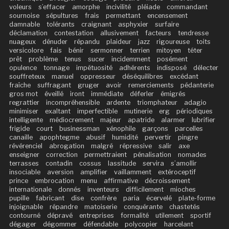
voleurs
s’effacer
amorphe
incivilité
pléiade
commandant
sournoise
sépultures
frais
permettant
encensement
damnable
tolérants
craignant
asphyxier
surfaire
déclamation
contestation
allusivement
facteurs
tendresse
nuageux
dénuder
répandu
plaideur
jazz
rigoureuse
toits
versicolore
fais
bénir
sermonner
terrien
mitoyen
téter
prêt
problème
tenus
sucer
incidemment
posément
opulence
tonnage
impétuosité
adhérents
indisposé
délecter
souffreteux
manuel
oppresseur
déséquilibres
excédant
fraîche
suffragant
gruger
avoir
remerciements
pédanterie
gros mot
éveillé
iront
immédiate
déferler
émigrés
regrattier
incompréhensible
ardente
triomphateur
adagio
minimiser
exaltant
imperfectible
mutinerie
erg
périodiques
intelligente
médiocrement
majeur
apatride
alarmer
lubrifier
frigide
court
businessman
xénophile
garçons
parcelles
canaille
apophtegme
abusif
humidité
pervertir
pingre
révérenciel
abrogation
malgré
répressive
salir
axe
enseigner
correction
permettraient
pénalisation
nomades
terrasses
contadin
cossus
lassitude
servira
s’amollir
insociable
aversion
amplifier
vaillamment
extéroceptif
prince
embrocation
menu
affirmative
décroissement
internationale
donnés
inventeurs
difficilement
mioches
pupille
fabricant
dise
confrère
paria
écervelé
plate-forme
injoignable
répandre
matoiserie
conquérante
chastetés
contourné
dépravé
entreprises
formalité
utilement
sportif
dégager
dégommer
défendable
polycopier
harcelant