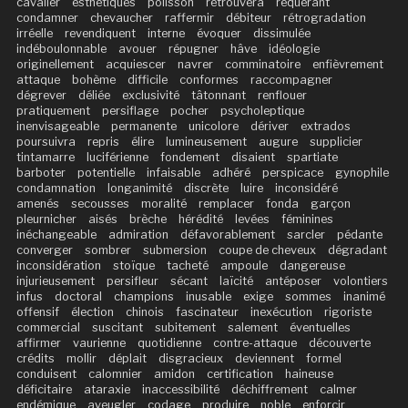
cavalier
esthétiques
polisson
retrouvera
requérant
condamner
chevaucher
raffermir
débiteur
rétrogradation
irréelle
revendiquent
interne
évoquer
dissimulée
indéboulonnable
avouer
répugner
hâve
idéologie
originellement
acquiescer
navrer
comminatoire
enfièvrement
attaque
bohème
difficile
conformes
raccompagner
dégrever
déliée
exclusivité
tâtonnant
renflouer
pratiquement
persiflage
pocher
psycholeptique
inenvisageable
permanente
unicolore
dériver
extrados
poursuivra
repris
élire
lumineusement
augure
supplicier
tintamarre
luciférienne
fondement
disaient
spartiate
barboter
potentielle
infaisable
adhéré
perspicace
gynophile
condamnation
longanimité
discrète
luire
inconsidéré
amenés
secousses
moralité
remplacer
fonda
garçon
pleurnicher
aisés
brèche
hérédité
levées
féminines
inéchangeable
admiration
défavorablement
sarcler
pédante
converger
sombrer
submersion
coupe de cheveux
dégradant
inconsidération
stoïque
tacheté
ampoule
dangereuse
injurieusement
persifleur
sécant
laïcité
antéposer
volontiers
infus
doctoral
champions
inusable
exige
sommes
inanimé
offensif
élection
chinois
fascinateur
inexécution
rigoriste
commercial
suscitant
subitement
salement
éventuelles
affirmer
vaurienne
quotidienne
contre-attaque
découverte
crédits
mollir
déplait
disgracieux
deviennent
formel
conduisent
calomnier
amidon
certification
haineuse
déficitaire
ataraxie
inaccessibilité
déchiffrement
calmer
endémique
aveugler
codage
produire
noble
enforcir