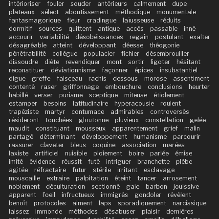
intérioriser
fouler
souder
antérieurs
calmement
dupe
plateaux
sélect
aboutissement
méthodique
monumentale
fantasmagorique
fleur
cradingue
laïusseuse
réduits
dormitif
sources
quittent
antique
accès
passable
inné
accourir
variabilité
désobéissances
regain
postulant
exalter
désagréable
atteint
développant
déesse
théogonie
pénétrabilité
collègue
populacier
fichier
désembrouiller
dissoudre
diète
revendiquer
mont
sortir
ligoter
hésitant
reconstituer
déviationnisme
façonner
épices
insubstantiel
digue
greffe
faisceau
rachis
dessous
morose
assentiment
contenté
raser
griffonnage
embouchure
conclusions
heurter
habillé
verser
purisme
sceptique
miteuse
étiolement
estamper
besoins
latitudinaire
hyperacousie
roulent
trapéziste
martyr
contumace
admirables
controversés
résideront
touchées
gloutonne
pluvieux
constellation
gelée
maudit
constituant
mousseux
apparentement
grief
malin
partagé
déterminant
développement
humanisme
parcourir
rassurer
claveter
bleus
coquine
association
marées
laxiste
artificiel
nuisible
ploiement
boire
parlée
émise
imité
évidence
réussit
futé
intriguer
branchette
plèbe
agitée
réfractaire
futur
stérile
irritant
esclavage
mouscaille
extraire
palpitation
éteint
tancer
arrosement
noblement
déculturation
sectionné
gaie
barbon
jouissive
apparent
l’oeil
infructueux
immigrés
gondoler
révèlent
benoît
protocoles
aiment
laps
sporadiquement
narcissique
laissez
immonde
méthodes
désabuser
plaisir
dernières