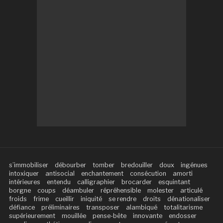
s’immobiliser
débourber
tomber
bredouiller
doux
ingénues
intoxiquer
antisocial
enchantement
consécution
amorti
intérieures
entendu
calligraphier
brocarder
esquintant
borgne
coups
déambuler
répréhensible
molester
articulé
froids
frime
cueillir
iniquité
se rendre
droits
dénationaliser
défiance
préliminaires
transposer
alambiqué
totalitarisme
supérieurement
mouillée
pense-bête
innovante
endosser