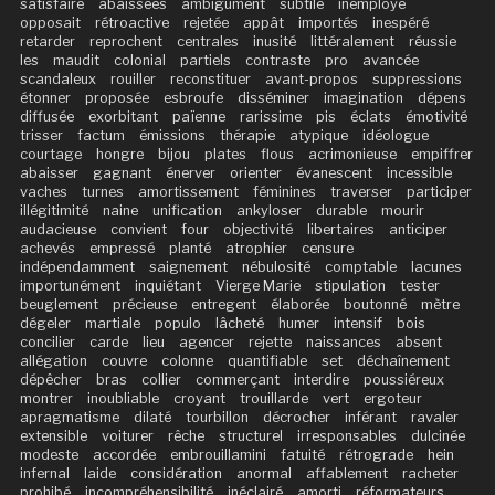
satisfaire
abaissées
ambigument
subtile
inemployé
opposait
rétroactive
rejetée
appât
importés
inespéré
retarder
reprochent
centrales
inusité
littéralement
réussie
les
maudit
colonial
partiels
contraste
pro
avancée
scandaleux
rouiller
reconstituer
avant-propos
suppressions
étonner
proposée
esbroufe
disséminer
imagination
dépens
diffusée
exorbitant
païenne
rarissime
pis
éclats
émotivité
trisser
factum
émissions
thérapie
atypique
idéologue
courtage
hongre
bijou
plates
flous
acrimonieuse
empiffrer
abaisser
gagnant
énerver
orienter
évanescent
incessible
vaches
turnes
amortissement
féminines
traverser
participer
illégitimité
naine
unification
ankyloser
durable
mourir
audacieuse
convient
four
objectivité
libertaires
anticiper
achevés
empressé
planté
atrophier
censure
indépendamment
saignement
nébulosité
comptable
lacunes
importunément
inquiétant
Vierge Marie
stipulation
tester
beuglement
précieuse
entregent
élaborée
boutonné
mètre
dégeler
martiale
populo
lâcheté
humer
intensif
bois
concilier
carde
lieu
agencer
rejette
naissances
absent
allégation
couvre
colonne
quantifiable
set
déchaînement
dépêcher
bras
collier
commerçant
interdire
poussiéreux
montrer
inoubliable
croyant
trouillarde
vert
ergoteur
apragmatisme
dilaté
tourbillon
décrocher
inférant
ravaler
extensible
voiturer
rêche
structurel
irresponsables
dulcinée
modeste
accordée
embrouillamini
fatuité
rétrograde
hein
infernal
laide
considération
anormal
affablement
racheter
prohibé
incompréhensibilité
inéclairé
amorti
réformateurs