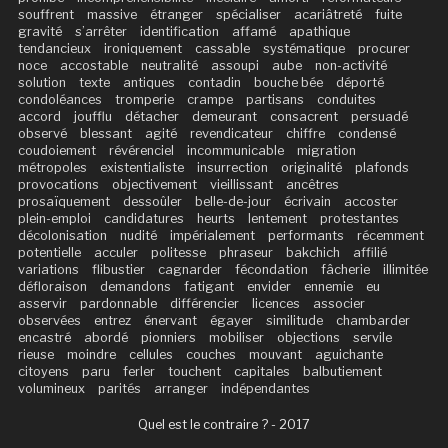
souffrent
massive
étranger
spécialiser
acariâtreté
fuite
gravité
s’arrêter
identification
affamé
apathique
tendancieux
ironiquement
cassable
systématique
procurer
noce
accostable
neutralité
assoupi
aube
non-activité
solution
texte
antiques
contadin
bouche bée
déporté
condoléances
tromperie
crampe
partisans
conduites
accord
joufflu
détacher
demeurant
consacrent
persuadé
observé
blessant
agité
revendicateur
chiffre
condensé
coudoiement
révérenciel
incommunicable
migration
métropoles
existentialiste
insurrection
originalité
plafonds
provocations
objectivement
vieillissant
ancêtres
prosaïquement
dessoûler
belle-de-jour
écrivain
accoster
plein-emploi
candidatures
heurts
lentement
protestantes
décolonisation
nudité
impérialement
performants
récemment
potentielle
acculer
politesse
phraseur
bakchich
affilié
variations
flibustier
cagnarder
fécondation
fâcherie
illimitée
défloraison
demandons
fatigant
envider
ennemie
eu
asservir
pardonnable
différencier
licences
associer
observées
entrez
énervant
égayer
similitude
chambarder
encastré
abordé
pionniers
mobiliser
objections
servile
rieuse
moindre
cellules
couches
mouvant
aguichante
citoyens
paru
ferler
touchent
capitales
balbutiement
volumineux
parités
arranger
indépendantes
Quel est le contraire ? - 2017