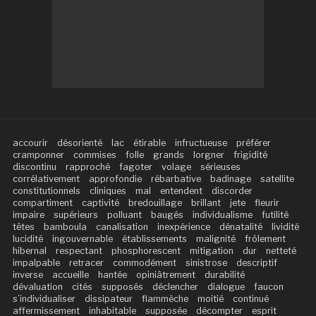
accourir
désorienté
lac
étirable
infructueuse
préférer
cramponner
commises
folle
grands
lorgner
frigidité
discontinu
rapproché
fagoter
volage
sérieuses
corrélativement
approfondie
rébarbative
badinage
satellite
constitutionnels
cliniques
mal
entendent
discorder
compartiment
captivité
bredouillage
brillant
jete
fleurir
impaire
supérieurs
polluant
baugés
individualisme
futilité
têtes
bamboula
canalisation
inexpérience
dénatalité
lividité
lucidité
ingouvernable
établissements
malignité
frôlement
hibernal
respectant
phosphorescent
mitigation
dur
netteté
impalpable
retracer
commodément
sinistrose
descriptif
inverse
accueille
hantée
opiniâtrement
durabilité
dévaluation
cités
supposés
déclencher
dialogue
faucon
s’individualiser
dissipateur
flammèche
moitié
continué
affermissement
inhabitable
supposée
décompter
esprit