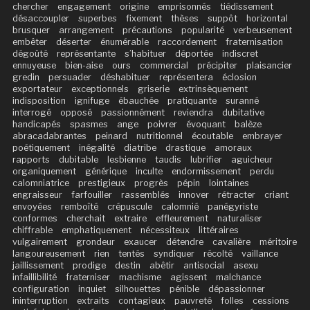
chercher
engagement
origine
emprisonnés
tiédissement
désaccoupler
superbes
fixement
thèses
suppôt
horizontal
brusquer
arrangement
précautions
popularité
verbeusement
embêter
déserter
énumérable
raccordement
fraternisation
dégoûté
représentante
s’habituer
déportée
indiscret
ennuyeuse
bien-aise
ours
commercial
précipiter
plaisancier
gredin
persuader
déshabituer
représentera
éclosion
exportateur
exceptionnels
griserie
extrinsèquement
indisposition
ignifuge
ébauchée
pratiquante
suranné
interrogé
opposé
passionnément
reviendra
dubitative
handicapés
spasmes
ange
poivrer
évoquant
balèze
abracadabrantes
peinard
nutritionnel
écoutable
embrayer
poétiquement
inégalité
diatribe
drastique
amoraux
rapports
dubitable
lesbienne
taudis
lubrifier
aguicheur
organiquement
générique
inculte
endormissement
perdu
calomniatrice
prestigieux
progrès
pépin
lointaines
engraisseur
farfouiller
rassemblés
innover
rétracter
criant
envoyées
remboîté
crépuscule
calomnié
panégyriste
conformes
cherchait
extraire
effleurement
naturaliser
chiffrable
emphatiquement
nécessiteux
littéraires
vulgairement
grondeur
exaucer
détendre
cavalière
méritoire
langoureusement
rien
tentés
syndiquer
récolté
vaillance
jaillissement
prodige
destin
abêtir
antisocial
asexu
infaillibilité
fraterniser
machisme
agissent
malchance
configuration
inquiet
silhouettes
pénible
dépassionner
ininterruption
extraits
contagieux
pauvreté
folles
cessions