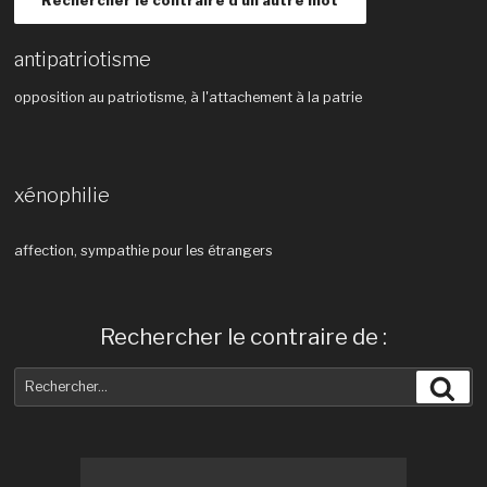
Rechercher le contraire d'un autre mot
antipatriotisme
opposition au patriotisme, à l'attachement à la patrie
xénophilie
affection, sympathie pour les étrangers
Rechercher le contraire de :
Recherche
Rec
pour
: