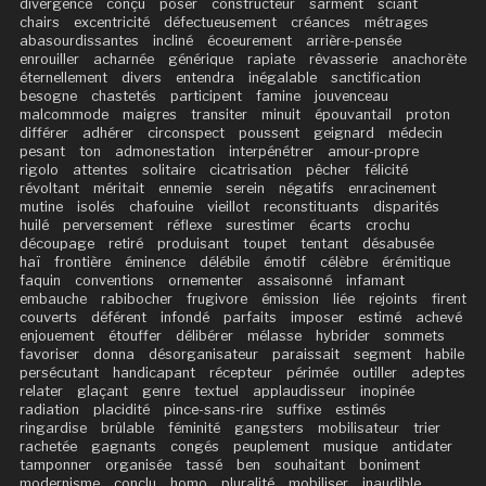
divergence
conçu
poser
constructeur
sarment
sciant
chairs
excentricité
défectueusement
créances
métrages
abasourdissantes
incliné
écoeurement
arrière-pensée
enrouiller
acharnée
générique
rapiate
rêvasserie
anachorète
éternellement
divers
entendra
inégalable
sanctification
besogne
chastetés
participent
famine
jouvenceau
malcommode
maigres
transiter
minuit
épouvantail
proton
différer
adhérer
circonspect
poussent
geignard
médecin
pesant
ton
admonestation
interpénétrer
amour-propre
rigolo
attentes
solitaire
cicatrisation
pêcher
félicité
révoltant
méritait
ennemie
serein
négatifs
enracinement
mutine
isolés
chafouine
vieillot
reconstituants
disparités
huilé
perversement
réflexe
surestimer
écarts
crochu
découpage
retiré
produisant
toupet
tentant
désabusée
haï
frontière
éminence
délébile
émotif
célèbre
érémitique
faquin
conventions
ornementer
assaisonné
infamant
embauche
rabibocher
frugivore
émission
liée
rejoints
firent
couverts
déférent
infondé
parfaits
imposer
estimé
achevé
enjouement
étouffer
délibérer
mélasse
hybrider
sommets
favoriser
donna
désorganisateur
paraissait
segment
habile
persécutant
handicapant
récepteur
périmée
outiller
adeptes
relater
glaçant
genre
textuel
applaudisseur
inopinée
radiation
placidité
pince-sans-rire
suffixe
estimés
ringardise
brûlable
féminité
gangsters
mobilisateur
trier
rachetée
gagnants
congés
peuplement
musique
antidater
tamponner
organisée
tassé
ben
souhaitant
boniment
modernisme
conclu
homo
pluralité
mobiliser
inaudible