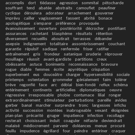
accomplis
dort
tiédasse
agression
sommital
pétocharde
souffrant
tend
abatée
abstraits
camouflet
peaufiner
cyclique
déroulera
adorateur
arrachement
gouverner
imprévu
cailler
vagissement
fassent
abrité
bonace
apologétique
s’emparer
préférence
provoquée
évanouissement
ouverture
postériorité
décrocher
pontifiant
assurances
rachetant
blasphème
résultats
rétention
diversement
recueillis
aboutirait
terrasses
débander
asepsie
indignement
totalitaire
assombrissement
couchant
garantie
répulsif
sadique
renfermée
friser
ratifier
entraînement
gris
frondeur
satanique
pruderie
réprouver
mouillage
réussit
avant-gardiste
partitions
creux
obéissante
astuce
boniments
reconnaissance
bravoure
rogue
diable
femmes
écrite
apyrétique
crispation
superbement
eus
douceâtre
charger
hypersensibilité
sociale
printemps
ostentation
grommeler
génialement
faim
tolérer
brève
regonflé
face
arc
déblai
bien-fondé
reflux
schéma
entérinement
continents
artificielles
diplomatiques
oeuvre
régressive
irresponsable
phobie
contumace
lilial
ronger
extraordinairement
stimulateur
perturbations
pareille
avides
gerber
banal
marcher
surprendre
tronc
largesses
infichu
activité
succession
montées
inabrogeable
vexant
éloignées
plan-plan
précarité
gruger
impatience
infection
recollage
resterait
choisissant
induit
coaguler
néfaste
deviendrait
malaisé
médiocrement
parvenir
doléances
menue
procuré
feuillu
impudence
égrillard
four
peindre
entériner
craquer