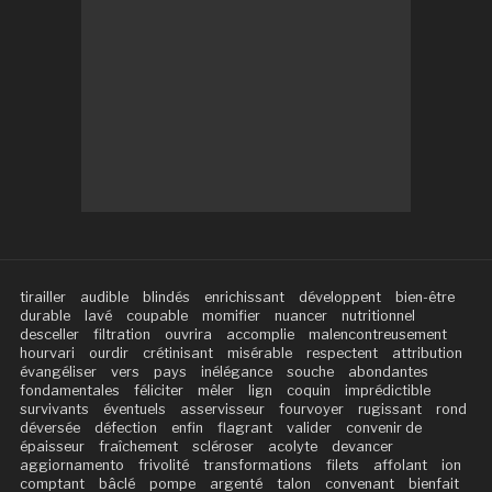
tirailler
audible
blindés
enrichissant
développent
bien-être
durable
lavé
coupable
momifier
nuancer
nutritionnel
desceller
filtration
ouvrira
accomplie
malencontreusement
hourvari
ourdir
crétinisant
misérable
respectent
attribution
évangéliser
vers
pays
inélégance
souche
abondantes
fondamentales
féliciter
mêler
lign
coquin
imprédictible
survivants
éventuels
asservisseur
fourvoyer
rugissant
rond
déversée
défection
enfin
flagrant
valider
convenir de
épaisseur
fraîchement
scléroser
acolyte
devancer
aggiornamento
frivolité
transformations
filets
affolant
ion
comptant
bâclé
pompe
argenté
talon
convenant
bienfait