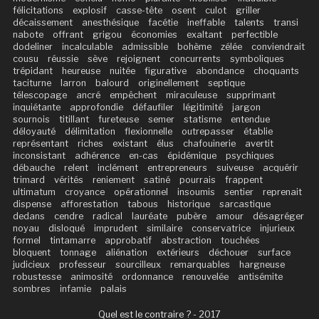
félicitations
explosif
casse-tête
osent
culot
griller
décaissement
anesthésique
facétie
ineffable
talents
transi
nabote
offrant
grigou
économies
exaltant
perfectible
dodeliner
incalculable
admissible
bohème
zélée
conviendrait
cousu
réussie
sève
rejoignent
concurrents
symboliques
trépidant
heureuse
nuitée
figurative
abondance
choquants
taciturne
larron
balourd
originellement
septique
télescopage
ancré
empêchent
miraculeuse
supprimant
inquiétante
approfondie
défaufiler
légitimité
jargon
sournois
titillant
fureteuse
semer
statisme
entendue
déloyauté
délimitation
flexionnelle
outrepasser
établie
représentant
riches
existant
élus
chafouinerie
avertit
inconsistant
adhérence
en-cas
épidémique
psychiques
débauche
relent
inclément
entrepreneurs
suiveuse
acquérir
trimard
vérités
reniement
satiné
pourrais
frappent
ultimatum
croyance
opérationnel
insoumis
sentier
reprenait
dispense
afforestation
tabous
historique
sarcastique
dedans
cendre
radical
lauréate
pubère
amour
désagréger
noyau
disloqué
imprudent
similaire
conservatrice
injurieux
formel
tintamarre
approbatif
abstraction
touchées
bloquent
tonnage
aliénation
extérieurs
déchouer
surface
judicieux
professeur
sourcilleux
remarquables
hargneuse
robustesse
animosité
ordonnance
renouvelée
antisémite
sombres
infamie
palais
Quel est le contraire ? - 2017