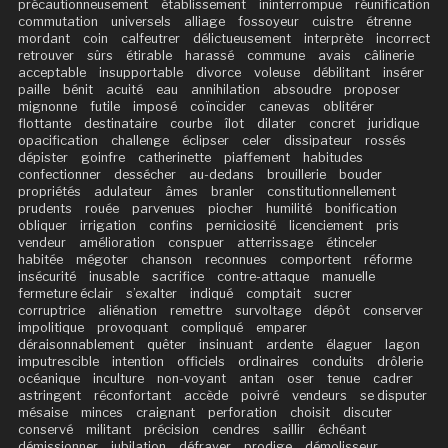
précautionneusement
établissement
ininterrompue
réunification
commutation
universels
alliage
fossoyeur
cuistre
étrenne
mordant
coin
calfeutrer
délictueusement
interprète
incorrect
retrouver
sûrs
étirable
harassé
commune
avais
câlinerie
acceptable
insupportable
divorce
voleuse
débilitant
insérer
paille
bénit
acuité
eau
annihilation
absoudre
proposer
mignonne
futile
imposé
coïncider
canevas
oblitérer
flottante
destinataire
courbe
îlot
dilater
concret
juridique
opacification
challenge
éclipser
celer
dissipateur
rossés
dépister
goinfre
catherinette
piaffement
habitudes
confectionner
dessécher
au-dedans
brouillerie
bouder
propriétés
adulateur
âmes
branler
constitutionnellement
prudents
rouée
parvenues
piocher
humilité
bonification
obliquer
irrigation
confins
perniciosité
licenciement
pris
vendeur
amélioration
conspuer
atterrissage
étinceler
habitée
mégoter
chanson
reconnues
comportent
réforme
insécurité
inusable
sacrifice
contre-attaque
manuelle
fermeture éclair
s’exalter
indiqué
comptait
sucrer
corruptrice
aliénation
remettre
survoltage
dépôt
conserver
impolitique
provoquant
compliqué
emparer
déraisonnablement
quêter
insinuant
ardente
élaguer
lagon
imputrescible
intention
officiels
ordinaires
conduits
drôlerie
océanique
inculture
non-voyant
antan
oser
tenue
cadrer
astringent
réconfortant
accède
poivré
vendeurs
se disputer
mésaise
minces
craignant
perforation
choisit
discuter
conservé
militant
précision
cendres
saillir
échéant
démissionner
jubilation
défrayer
prodige
démolisseur