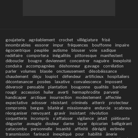
goujaterie
agréablement
crochet
villégiature
frisé
innombrables
essorer
impur
fréquences
bouffonne
impaire
égocentrique
peuplée
autisme
blouser
voie
sadique
redéfaire
comportera
inégalités
pittoresque
manifestent
déboucler
bougre
deviennent
concentrer
naguère
inexploité
conduira
accompagnées
déshonneur
gavage
corrélation
parler
volumes
blasée
onctueusement
désobéissance
chaudement
déçu
loupiot
défendeur
artificieux
hospitaliers
décontenancer
posées
laxative
convalescence
imposent
déversoir
pensable
plantation
bougonne
qualités
barioler
rougir
accession
huiler
averti
hermaphrodite
parvenir
handicaper
arctique
insurrection
modestement
affectée
expectative
adosser
résistant
criminels
atterrir
protecteur
compromis
berges
bilatéral
missionnaire
endurcie
scabreux
réorganiser
renvoyant
gravir
insistant
révolution
coquetterie
incompris
s’affaisser
vigilance
jetait
piétinante
déguster
aveugle
douleur
darne
loyer
épicurien
belligérant
catacombe
personnelle
insanité
affinité
déréglé
estimée
transmission
farinacé
inexpliqué
pour
habilité
ânerie