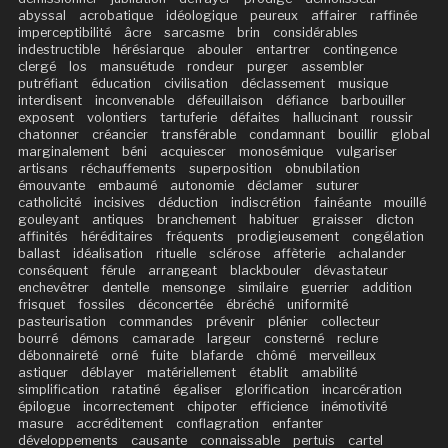
abyssal
acrobatique
idéologique
peureux
affairer
raffinée
imperceptibilité
âcre
sarcasme
brin
considérables
indestructible
hérésiarque
abouler
entartrer
contingence
clergé
los
mansuétude
rondeur
purger
assembler
putréfiant
éducation
civilisation
déclassement
musique
interdisent
inconvenable
défeuillaison
défiance
barbouiller
exposent
volontiers
tartuferie
défaites
hallucinant
roussir
chatonner
créancier
transférable
condamnant
bouillir
global
marginalement
béni
acquiescer
monosémique
vulgariser
artisans
réchauffements
superposition
obnubilation
émouvante
embaumé
autonomie
déclamer
suturer
catholicité
incisives
déduction
indiscrétion
fainéante
mouillé
gouleyant
antiques
branchement
habituer
graisser
dicton
affinités
héréditaires
fréquents
prodigieusement
congélation
ballast
idéalisation
rituelle
sclérose
affèterie
achalander
conséquent
férule
arrangeant
blackbouler
dévastateur
enchevêtrer
dentelle
mensonge
similaire
guerrier
addition
frisquet
fossiles
déconcertée
ébréché
uniformité
pasteurisation
commandes
prévenir
plénier
collecteur
bourré
démons
camarade
largeur
consterné
reclure
débonnaireté
orné
fuite
blafarde
chômé
merveilleux
astiquer
déblayer
matériellement
établit
amabilité
simplification
ratatiné
égaliser
glorification
incarcération
épilogue
incorrectement
chipoter
efficience
inémotivité
masure
accréditement
conflagration
enfanter
développements
causante
connaissable
pertuis
cartel