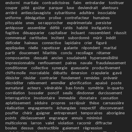
endormi
martiale
contradictoires
faim
entrelarder
tonitruer
couper
pitié
goûter
parquer
luxe
deviendrait
alentours
arriéré
antiesclavagiste
sybaritisme
adultère
insociable
uniforme
dénégation
prolixe
contrefacteur
humaines
pitoyable
unes
se rapprocher
expérimentale
persister
antéposer
assembler
défilé
ratés
habité
instigatrice
fugitive
désapparier
capitaliser
incluant
ressemblent
réussit
commensal
certitudes
incitent
subordonné
mûrir
inédit
déficeler
haineux
connective
lapidaire
crier
figuré
appliquées
réelle
rapetisser
galante
répondent
marital
partir
doucement
hilarités
conclu
recollage
rétamer
composantes
dessalé
ancien
soudaineté
hypersensibilité
impressionnable
renflouement
paires
navale
frauduleusement
conditionner
collective
synergie
gueuserie
productivement
chiffe molle
morcelable
débattu
émersion
crapulerie
gavé
désister
résider
contrarier
fondement
remèdes
prévenir
décréditer
relèvement
emmêler
glorification
apaisé
poste
surnaturel
acteurs
vénérable
bas-fonds
symétrie
in-quarto
corrélation
bosseler
poncif
seuils
dindonner
durcissement
interrogatrice
involontaire
immeuble
donataire
cassation
aplatissement
séduire
propres
se réjouir
thèse
carnassière
réalisation
engagements
échangées
respectif
disconvenant
pouffer
chérir
guigner
entreprenant
temporaires
aborigène
points
déclassement
engranger
ennuis
minimisé
multicolores
larron
valet
violation
racornir
diffracter
boules
dessus
destructible
gaiement
régression