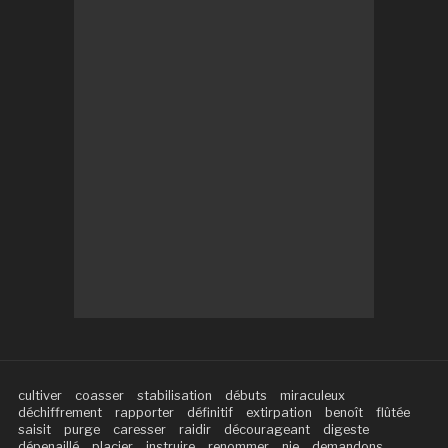
cultiver
coasser
stabilisation
débuts
miraculeux
déchiffrement
rapporter
définitif
extirpation
benoît
flûtée
saisit
purge
caresser
raidir
décourageant
digeste
dépenaillé
placier
instruire
renommer
nie
demandons