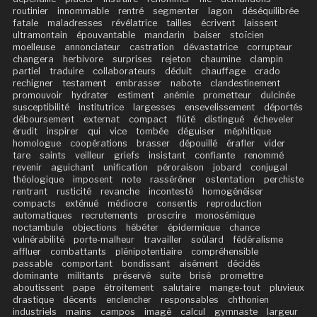
routinier
innommable
rentré
segmenter
lagon
déséquilibrée
fatale
maladresses
révélatrice
tailles
écrivent
laissent
ultramontain
épouvantable
mandarin
baiser
stoïcien
moelleuse
annonciateur
castration
dévastatrice
corrupteur
changera
herbivore
surprises
rejeton
chaumine
clampin
partiel
traduire
collaborateurs
déduit
chauffage
crado
rechigner
testament
embrasser
nabote
clandestinement
promouvoir
hydrater
estiment
anémie
prometteur
dulcinée
susceptibilité
institutrice
largesses
ensevelissement
déportés
déboursement
externat
compact
flûté
distingué
écheveler
érudit
inspirer
qui
vice
tombée
déguiser
méphitique
homologue
coopérations
brasser
dépouillé
érafler
vider
tare
saints
veilleur
griefs
insistant
confiante
renommé
revenir
aguichant
unification
péroraison
jobard
conjugal
théologique
imposent
note
rasséréner
ostentation
perchiste
rentrant
rusticité
revanche
incontesté
homogénéiser
compacts
exténué
médiocre
consentis
reproduction
automatiques
recrutements
proscrire
monosémique
noctambule
objections
hébéter
épidermique
chance
vulnérabilité
porte-malheur
travailler
soûlard
fédéralisme
affluer
combattants
plénipotentiaire
compréhensible
passable
comportant
bondissant
aisément
décidés
dominante
militants
préservé
suite
brisé
promettre
aboutissent
pape
étroitement
salutaire
mange-tout
pluvieux
drastique
décents
enclencher
responsables
chthonien
industriels
mains
campos
imagé
calcul
gymnaste
largeur