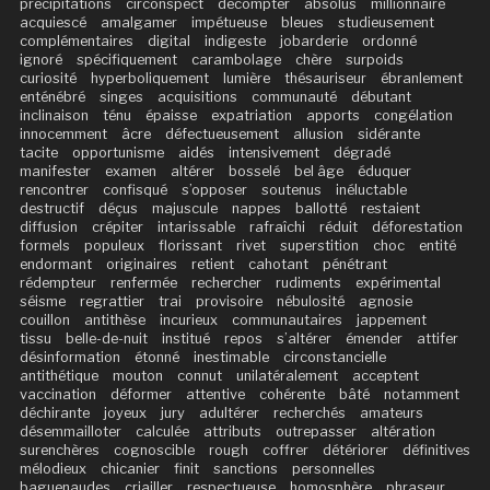
précipitations
circonspect
décompter
absolus
millionnaire
acquiescé
amalgamer
impétueuse
bleues
studieusement
complémentaires
digital
indigeste
jobarderie
ordonné
ignoré
spécifiquement
carambolage
chère
surpoids
curiosité
hyperboliquement
lumière
thésauriseur
ébranlement
enténébré
singes
acquisitions
communauté
débutant
inclinaison
ténu
épaisse
expatriation
apports
congélation
innocemment
âcre
défectueusement
allusion
sidérante
tacite
opportunisme
aidés
intensivement
dégradé
manifester
examen
altérer
bosselé
bel âge
éduquer
rencontrer
confisqué
s’opposer
soutenus
inéluctable
destructif
déçus
majuscule
nappes
ballotté
restaient
diffusion
crépiter
intarissable
rafraîchi
réduit
déforestation
formels
populeux
florissant
rivet
superstition
choc
entité
endormant
originaires
retient
cahotant
pénétrant
rédempteur
renfermée
rechercher
rudiments
expérimental
séisme
regrattier
trai
provisoire
nébulosité
agnosie
couillon
antithèse
incurieux
communautaires
jappement
tissu
belle-de-nuit
institué
repos
s’altérer
émender
attifer
désinformation
étonné
inestimable
circonstancielle
antithétique
mouton
connut
unilatéralement
acceptent
vaccination
déformer
attentive
cohérente
bâté
notamment
déchirante
joyeux
jury
adultérer
recherchés
amateurs
désemmailloter
calculée
attributs
outrepasser
altération
surenchères
cognoscible
rough
coffrer
détériorer
définitives
mélodieux
chicanier
finit
sanctions
personnelles
baguenaudes
criailler
respectueuse
homosphère
phraseur