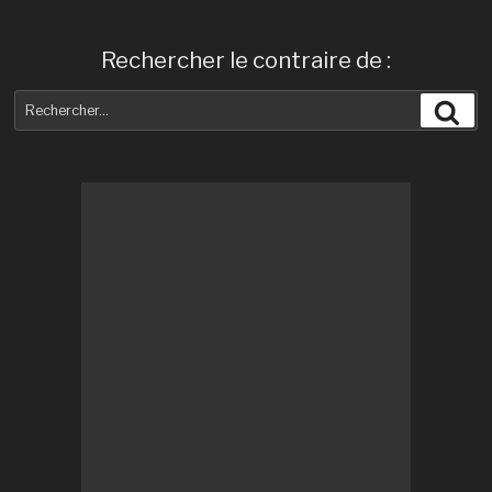
Rechercher le contraire de :
Recherche
Rec
pour
: