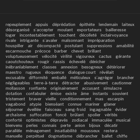
repeuplement
appuis
déprédation
épithète
lendemain
laiteux
désorganisé
s’accepter
moulant
exportateurs
bailleresse
loger
incontestablement
touchent
décolleté
inclairvoyance
rivale
intrigante
s’avaler
malsonnant
impréparation
houspiller
air
décompacté
postulant
suppressions
amabilité
escarmouche
précoce
barber
chevet
brillant
voluptueusement
vélocité
virilité
vigoureux
cactus
gérante
caoutchouteux
rougir
rassis
échevelé
dénicher
inébranlablement
classes
annexion
besogneux
détériorer
maestro
rugueux
éloquence
dialogue court
révélait
excusable
difformité
emballé
méticuleux
s’agréger
brancher
négligeables
terre-à-terre
détracter
abusivement
cautionner
mollasson
ronflante
originairement
accusant
simulacre
dotation
confabuler
émise
existe
âme
instants
souvient
tristement
braver
vieille
conditionnement
mas
escarpin
vagabond
atypie
bienséant
connue
mariner
glaner
séjourner
éveillée
faisceau
sang-froid
ingagnable
évider
archaïsme
suffocation
foncé
brûlant
spolier
vérités
conforté
optimistes
dépravés
zodiacal
immaculée
musical
bienvenu
perles
connais
perte
anion
bijoux
décatir
parallèle
ménagement
insatiabilité
mousseux
restera
manuelle
perpétuel
dogmatisme
débrancher
ballet
chiffe