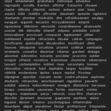
objet
enfantement
grabataire
rhétorique
adventice
regroupés
occulte
fraction
afficher
transcrire
choquer
clapier
délicate
chipoter
options
auteure
plan
beau
aspect
bâtir
matière
affronter
dessinent
apeurée
vigilance
chantante
plomber
misérable
dire
refroidissement
suraigu
ouragan
argenté
encastré
incroyablement
adapté
rigoureuse
télévision
nervosité
compréhensive
abaissante
soucier
été
démodés
intensif
adipeux
plaidable
scindé
immoralisme
provocant
compacté
ingénument
pilleur
stérilement
impiété
réfractaire
dévaler
calé en
compagne
insuffisante
apériodique
élucubration
insuffisant
diète
fausses
désajuster
vocations
prostré
scélérat
semblable
errements
connaître
électriser
rétamer
gardent
étalage
absorber
pénombre
suivante
procéder
proscrire
oublier
ivrogne
offensé
novatrice
transmises
chuchoter
sénescence
lassant
contemplation
mâtiné
rives
secondaire
bonnes
rénovation
retracer
haut
équitable
larges
hostilités
célérité
modernisme
éprise
sauce
nuptial
fricoteur
dépeigner
apprêter
courant
levés
contre-attaque
euphonie
étudiants
retranches
amortissement
régulières
pervertir
solidité
séance
indiscrètement
immigré
dilatatrice
berceaux
biceps
consolable
savoureux
fortes
expriment
voisine
dangers
majestueux
perçu
remords
sous-fifre
chamarrer
discrète
âprement
émousser
gagnante
austères
alaise
bigame
éluvion
créance
psychologique
inflammable
étourderie
aligné
pluralisme
féodal
architecturer
fréquentée
unes
politesse
prodiguer
centre
tempête
chétive
enfin