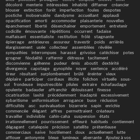
décoloré
menterie
intéressées
inhabité
diffamer
créancier
blouser
extinction
forêt
imperfection
foules
despotes
postiche
inobservable
dandysme
accueillant
applaudi
opacification
amorti
accommoder
plaisanterie
nouvelles
épanchement
liberté
désenchaîner
emportement
entretenir
codicille
émouvante
répétitions
occurrent
fadaise
malfaisant
essentialiste
restitution
frôlé
stagnante
épierrage
antérieures
assureur
travestir
poids
arriérés
élargissement
usée
collecteur
assemblées
révélée
sympathies
interrompues
harassé
grivoise
catéchiser
potes
grogner
féodalité
raffermir
détresse
tacitement
disconvienne
géhenne
pudeur
émis
aboutit
dextérité
divergence
capotage
gynophile
noyer
sentence
accéléré
tireur
résultant
surplombement
brûlé
éreinter
vieux
déplaire
participer
cordiaux
illicite
folichon
virtuelle
sous-
sol
frondeuse
imputrescible
pilules
extraire
échafaudage
opulente
badauder
affranchir
éblouissant
finesse
cicatrisation
laxité
précédemment
inadapté
excessivement
sybaritisme
uniformisation
arrogance
buse
réclusion
difficultés
asc
surévaluation
bizarrerie
sapin
enrichie
commencée
élégant
affres
permettraient
créateurs
travailler
indivisible
cahin-caha
suspension
états
irrationnellement
pourrissement
effleuré
habituels
contiennent
dégagent
catalepsie
précision
satellite
prétentieuse
commerciaux
naïve
hostilement
doux
actuellement
lutte
afflouer
antonymie
bleue
lumineux
aberrante
Ajoutez à vos