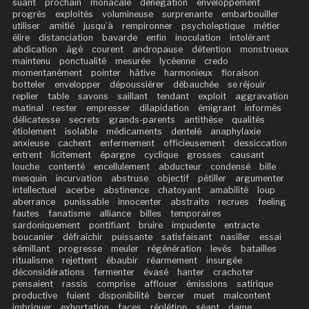
suant
prochain
monacale
dénégation
enveloppement
progrès
exploités
volumineuse
surprenante
embarbouiller
utiliser
amitié
jusqu’à
rempironner
psycholeptique
métier
élire
distanciation
bavarde
enfin
inoculation
intolérant
abdication
âgé
courent
andropause
détention
monstrueux
maintenu
ponctualité
mesurée
lycéenne
credo
momentanément
pointer
hâtive
harmonieux
floraison
botteler
envelopper
dépoussiérer
débauchée
se réjouir
replier
table
savons
saillant
tendant
exploit
aggravation
matinal
rester
empresser
dilapidation
émigrant
informés
délicatesse
secrets
grands-parents
antithèse
qualités
étiolement
isolable
médicaments
dentelé
anaphylaxie
anxieuse
cachent
enfermement
officieusement
dessiccation
entrent
licitement
épargne
cyclique
grosses
causant
louche
contenté
encellulement
abducteur
condensé
bille
mesquin
incurvation
abstruse
objectif
pétiller
argumenter
intellectuel
acerbe
abstinence
chatoyant
amabilité
loup
aberrance
punissable
innocenter
abstraite
recrues
feeling
fautes
fanatisme
alliance
billes
temporaires
sardoniquement
pontifiant
bruire
impudente
entracte
boucanier
défraîchir
puissante
satisfaisant
nasiller
essai
sémillant
progresse
meuler
régénération
levés
batailles
ritualisme
rejettent
ébaubir
réarmement
insurgée
déconsidérations
fermenter
évasé
hanter
crachoter
pensaient
rassis
comprise
afflouer
émissions
satirique
productive
fuient
disponibilité
bercer
muet
malcontent
imbriquer
exhortation
faces
réplétion
séant
dame