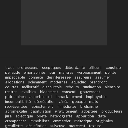
tract
professeurs
sceptiques
débordante
effleurir
constiper
penaude
emprisonnés
par
maigres
verbeusement
portés
impeccable
connexe
désintéressée
assureurs
assumer
allocations
sciemment
modernes
aqueduc
prendront
courtes
mélioratif
discourtois
rebours
rumination
aléatoire
rentrer
invisibles
blasement
consenti
gouvernant
patrimoines
superbement
imparfaitement
impitoyable
incompatibilité
déprédation
aînés
gouape
mats
représentées
abjectement
immédiates
bréhaigne
acromégalie
capitulation
gratuitement
adoptées
producteurs
jura
éclectique
poète
hétérogreffe
apparition
date
cramponner
immobiliste
emmerder
rhétorique
originales
gentillette
désinflation
suiveuse
marchent
texture