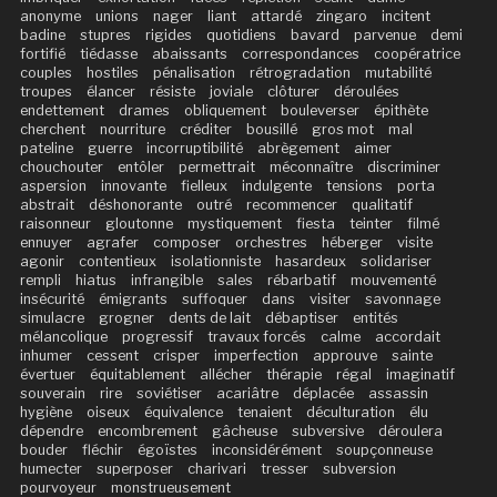
anonyme
unions
nager
liant
attardé
zingaro
incitent
badine
stupres
rigides
quotidiens
bavard
parvenue
demi
fortifié
tiédasse
abaissants
correspondances
coopératrice
couples
hostiles
pénalisation
rétrogradation
mutabilité
troupes
élancer
résiste
joviale
clôturer
déroulées
endettement
drames
obliquement
bouleverser
épithète
cherchent
nourriture
créditer
bousillé
gros mot
mal
pateline
guerre
incorruptibilité
abrègement
aimer
chouchouter
entôler
permettrait
méconnaître
discriminer
aspersion
innovante
fielleux
indulgente
tensions
porta
abstrait
déshonorante
outré
recommencer
qualitatif
raisonneur
gloutonne
mystiquement
fiesta
teinter
filmé
ennuyer
agrafer
composer
orchestres
héberger
visite
agonir
contentieux
isolationniste
hasardeux
solidariser
rempli
hiatus
infrangible
sales
rébarbatif
mouvementé
insécurité
émigrants
suffoquer
dans
visiter
savonnage
simulacre
grogner
dents de lait
débaptiser
entités
mélancolique
progressif
travaux forcés
calme
accordait
inhumer
cessent
crisper
imperfection
approuve
sainte
évertuer
équitablement
allécher
thérapie
régal
imaginatif
souverain
rire
soviétiser
acariâtre
déplacée
assassin
hygiène
oiseux
équivalence
tenaient
déculturation
élu
dépendre
encombrement
gâcheuse
subversive
déroulera
bouder
fléchir
égoïstes
inconsidérément
soupçonneuse
humecter
superposer
charivari
tresser
subversion
pourvoyeur
monstrueusement