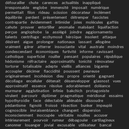
défourailler
chute
carences
actualités
inappliqué
irresponsable
englobe
immensité
imposait
numérique
permettait
filon
rideau
scission
décorateur
inclément
équilibrée
perdent
présentement
détremper
fascistes
contrepartie
évidemment
intimider
joies
molécules
gaffés
cahute
prouver
entortiller
anomalie
malséant
liquéfaction
perçue
anglophobe
la
assiégé
joindre
aggiornamento
talents
centrifuge
ecchymosé
héroïque
insolent
attaque
désirent
aigue
prolonger
nationaux
lassant
allogène
vraiment
gérer
atterrer
insouciante
vital
australe
moindres
condescendant
économiques
furtivité
informe
ravissant
catholique
superficiel
rouiller
pensant
populaires
république
hédonisme
réfractaire
approximatifs
tonicité
rénovateur
tortorer
totalisable
adepte
vieillis
alliances
bigamie
accoupler
décimer
flaccidité
poussent
peureuse
originairement
incohésion
dieu
propre
orienté
gagnant
décollage
encelluler
détenait
désenvelopper
glasnost
vues
approximatif
essence
résolue
adorablement
doléance
murmurer
agglutination
infinie
bakchich
protagoniste
virulent
parcourir
diplômer
pragmatique
méridional
essaims
hypothyroïdie
face
délectable
aliénable
dissoudre
pédantisme
fignolé
froissé
résection
bunker
impeuplé
cognoscible
invraisemblance
changent
dispersion
inconsciemment
inoccupée
véritable
nouilles
accuser
intérieurement
pourvoir
rumeur
débagouler
cartilagineux
canonner
louanger
jovial
excusable
utilisateur
bancal