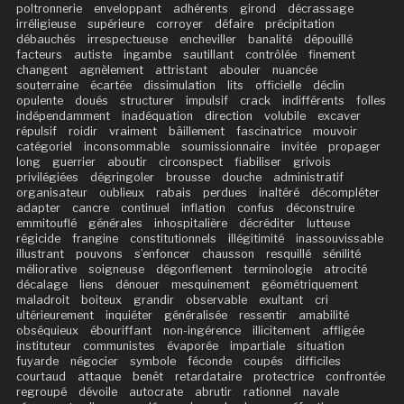
poltronnerie
enveloppant
adhérents
girond
décrassage
irréligieuse
supérieure
corroyer
défaire
précipitation
débauchés
irrespectueuse
encheviller
banalité
dépouillé
facteurs
autiste
ingambe
sautillant
contrôlée
finement
changent
agnèlement
attristant
abouler
nuancée
souterraine
écartée
dissimulation
lits
officielle
déclin
opulente
doués
structurer
impulsif
crack
indifférents
folles
indépendamment
inadéquation
direction
volubile
excaver
répulsif
roidir
vraiment
bâillement
fascinatrice
mouvoir
catégoriel
inconsommable
soumissionnaire
invitée
propager
long
guerrier
aboutir
circonspect
fiabiliser
grivois
privilégiées
dégringoler
brousse
douche
administratif
organisateur
oublieux
rabais
perdues
inaltéré
décompléter
adapter
cancre
continuel
inflation
confus
déconstruire
emmitouflé
générales
inhospitalière
décréditer
lutteuse
régicide
frangine
constitutionnels
illégitimité
inassouvissable
illustrant
pouvons
s’enfoncer
chausson
resquillé
sénilité
méliorative
soigneuse
dégonflement
terminologie
atrocité
décalage
liens
dénouer
mesquinement
géométriquement
maladroit
boiteux
grandir
observable
exultant
cri
ultérieurement
inquiéter
généralisée
ressentir
amabilité
obséquieux
ébouriffant
non-ingérence
illicitement
affligée
instituteur
communistes
évaporée
impartiale
situation
fuyarde
négocier
symbole
féconde
coupés
difficiles
courtaud
attaque
benêt
retardataire
protectrice
confrontée
regroupé
dévoile
autocrate
abrutir
rationnel
navale