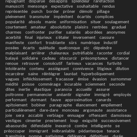
répugnant
disparue
désappris
splendeur
raréfaction
manuscrit
mensonge
expectative
souhaitable
rendus
représentée
punch
border
prôner
démolir
pillage
pleinement
transmuter
impénitent
écartés
complices
popularité
absolu
manie
uniformisation
situer
soulagement
courtement
amateur
absolutiste
plaisirs
rentrées
graduel
charmes
confronter
purifier
salariés
abordées
anonymes
acerbité
final
injurieux
s’étaler
inversement
cassure
manifeste
confort
troublante
sûrs
numérique
inductif
posées
écarts
quiétude
quelconque
pic
dépeindre
malplaisant
arriérer
chaleureux
putréfiable
raconter
cordial
balayé
solidaire
cadeau
obscurcir
présomptueux
distancer
renoue
retrouver
consécutif
farineux
vacances
furtivité
intolérante
contenu
assiégeant
connivence
litigieux
dilution
incarcérer
saine
réintégrer
lauréat
hyperboliquement
vagues
infléchissement
tracasser
émise
évasion
surnommer
médité
poisse
commérage
incurable
sciemment
seconde
dites
inertie
élastique
paranoïa
accueillir
assurer
poltronne
permanencier
anéantir
signaler
immigré
employés
performant
dormant
fauve
approximation
canards
apitoiement
bobiner
paragraphe
élancement
empilement
particulièrement
dare-dare
monceau
argonaute
assistance
joie
sera
accablé
verbiage
ennuager
offensant
damoiseau
vestiges
cimenter
prestement
loup
exiguïté
successivement
abasourdie
défendable
inexercé
combe
intelligente
se
préoccuper
immigrant
inébranlable
pédantesque
tenace
transitoire
pompe
nativisme
déférence
définitives
durée