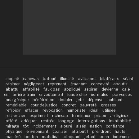
inopiné
canevas
bafoué
illuminé
avilissant
bilatéraux
séant
ranimer
négligeant
reprenant
émanant
concavité
aboutis
abattu
affabilité
faux pas
appliqué
aspirer
devienne
calé
en
arrière-train
envoûtement
leadership
normales
parvenues
analgésique
pénétration
doubler
jete
dépense
oubliant
remédiable
cour de justice
concret
pauvreté
grosses
refroidir
effacer
révocation
humoriste
idéal
utilisée
rechercher
expriment
richesse
terminaux
prison
areligieux
affété
adéquat
rentrée
langage
interrogations
insatiabilité
mirage
tôt
incidemment
ajouré
aisés
nation
confiance
physique
environnant
coaliser
attributif
prendront
hauts
maniéré
bouton
matutinal
clinquant
jetant
bonn
indemnes