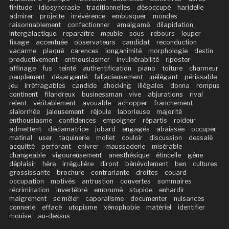
finitude
idiosyncrasie
traditionnelles
désoccupé
haridelle
admirer
projette
irrévérence
embusquer
mondes
raisonnablement
confectionner
amalgamé
dilapidation
intergalactique
reparaître
meuble
sous
rebours
louper
fixage
accentuée
observateurs
candidat
reconduction
vacarme
plaqué
carences
longanimité
morphologie
destin
productivement
enthousiasmer
invulnérabilité
riposter
affinage
fus
teinté
authentification
piano
toiture
charmeur
peuplement
désargenté
fallacieusement
inélégant
périssable
jeu
irréfragables
candide
shocking
illégales
donna
rompus
continent
filandreux
businessman
vive
abjurations
rival
relent
véritablement
avouable
achopper
franchement
sialorrhée
jalousement
réjouie
laborieuse
majorité
enthousiasme
confidences
empoigner
répartis
roideur
admettent
déclamatrice
jobard
engagés
abaissée
occuper
matinal
user
taquinerie
mollet
couloir
discussion
dessalé
acquitté
perforant
enivrer
maussaderie
misérable
changeable
vigoureusement
anesthésique
étincelle
gêne
déplaisir
hère
irrégulière
diront
bénévolement
ben
cultures
grossissante
brochure
contrariante
droites
couard
occupation
motivés
antrustion
couvertes
sommaires
récrimination
invertébré
embrumé
stupide
enhardir
maigrement
se mêler
caporalisme
documenter
nuisances
connerie
effacé
utopisme
xénophobie
matériel
identifier
mouise
au-dessus