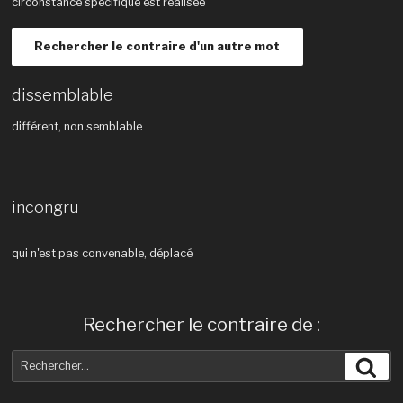
circonstance spécifique est réalisée
Rechercher le contraire d'un autre mot
dissemblable
différent, non semblable
incongru
qui n'est pas convenable, déplacé
Rechercher le contraire de :
Recherche
Rec
pour
: