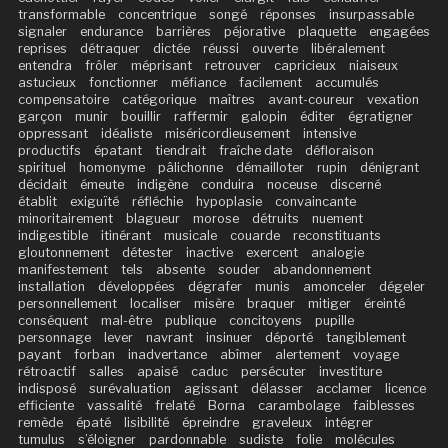
transformable
concentrique
songé
réponses
insurpassable
signaler
endurance
barrières
péjorative
plaquette
engagées
reprises
détraquer
dictée
réussi
ouverte
libéralement
entendra
frôler
méprisant
retrouver
capricieux
niaiseux
astucieux
fonctionner
méfiance
facilement
accumulés
compensatoire
catégorique
maîtres
avant-coureur
vexation
garçon
munir
bouillir
raffermir
galopin
éditer
égratigner
oppressant
idéaliste
miséricordieusement
intensive
productifs
épatant
tiendrait
fraîche date
défloraison
spirituel
homonyme
pâlichonne
démailloter
rupin
dénigrant
décidait
émeute
indigène
conduira
noceuse
discerné
établit
exiguïté
réfléchie
hypoplasie
convaincante
minoritairement
blagueur
morose
détruits
nuement
indigestible
itinérant
musicale
couarde
reconstituants
gloutonnement
détester
inactive
exercent
analogie
manifestement
tels
absente
souder
abandonnement
installation
développées
dégrafer
munis
amonceler
dégeler
personnellement
localiser
misère
braquer
mitiger
éreinté
conséquent
mal-être
publique
concitoyens
pupille
personnage
lever
navrant
insinuer
déporté
tangiblement
payant
forban
inadvertance
abîmer
alertement
voyage
rétroactif
salles
apaisé
caduc
persécuter
investiture
indisposé
surévaluation
agissant
délasser
acclamer
licence
efficiente
vassalité
frelaté
Borna
carambolage
faiblesses
remède
épaté
lisibilité
épreindre
graveleux
intégrer
tumulus
s’éloigner
pardonnable
sudiste
folie
molécules