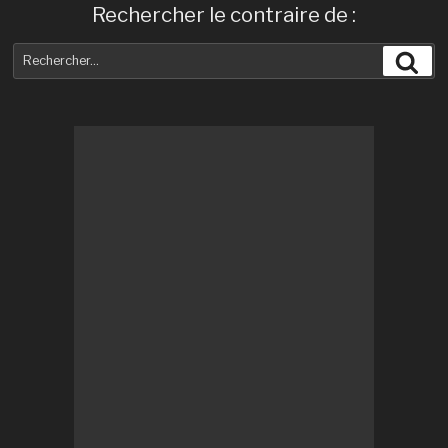
Rechercher le contraire de :
Recherche
Rec
pour
: