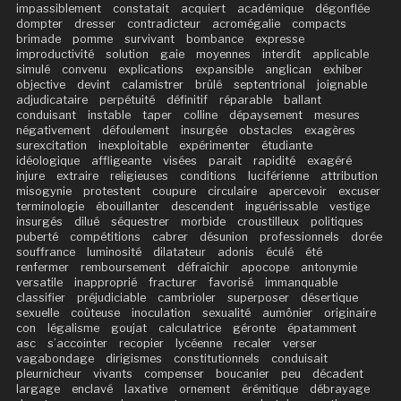
impassiblement
constatait
acquiert
académique
dégonflée
dompter
dresser
contradicteur
acromégalie
compacts
brimade
pomme
survivant
bombance
expresse
improductivité
solution
gaie
moyennes
interdit
applicable
simulé
convenu
explications
expansible
anglican
exhiber
objective
devint
calamistrer
brûlé
septentrional
joignable
adjudicataire
perpétuité
définitif
réparable
ballant
conduisant
instable
taper
colline
dépaysement
mesures
négativement
défoulement
insurgée
obstacles
exagères
surexcitation
inexploitable
expérimenter
étudiante
idéologique
affligeante
visées
parait
rapidité
exagéré
injure
extraire
religieuses
conditions
luciférienne
attribution
misogynie
protestent
coupure
circulaire
apercevoir
excuser
terminologie
ébouillanter
descendent
inguérissable
vestige
insurgés
dilué
séquestrer
morbide
croustilleux
politiques
puberté
compétitions
cabrer
désunion
professionnels
dorée
souffrance
luminosité
dilatateur
adonis
éculé
été
renfermer
remboursement
défraîchir
apocope
antonymie
versatile
inapproprié
fracturer
favorisé
immanquable
classifier
préjudiciable
cambrioler
superposer
désertique
sexuelle
coûteuse
inoculation
sexualité
aumônier
originaire
con
légalisme
goujat
calculatrice
géronte
épatamment
asc
s’accointer
recopier
lycéenne
recaler
verser
vagabondage
dirigismes
constitutionnels
conduisait
pleurnicheur
vivants
compenser
boucanier
peu
décadent
largage
enclavé
laxative
ornement
érémitique
débrayage