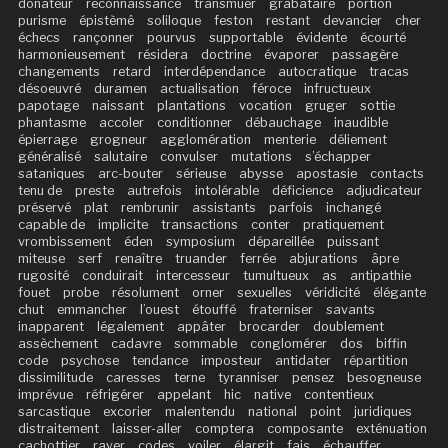
donateur
reconnaissance
transmuer
grabataire
portion
purisme
épistèmê
soliloque
feston
restant
devancier
cher
échecs
rançonner
pourvus
supportable
évidente
écourté
harmonieusement
résidera
doctrine
évaporer
passagère
changements
retard
interdépendance
autocratique
tracas
désoeuvré
duramen
actualisation
féroce
infructueux
papotage
naissant
plantations
vocation
gruger
sottie
phantasme
accoler
conditionner
débauchage
inaudible
épierrage
grogneur
agglomération
menterie
déliement
généralisé
salutaire
convulser
mutations
s’échapper
sataniques
arc-bouter
sérieuse
abysse
apostasie
contacts
tenu de
preste
autrefois
intolérable
déficience
adjudicateur
préservé
plat
rembrunir
assistants
parfois
inchangé
capable de
implicite
transactions
conter
pratiquement
vrombissement
éden
symposium
dépareillée
puissant
miteuse
serf
renaître
truander
ferrée
abjurations
âpre
rugosité
conduirait
intercesseur
tumultueux
as
antipathie
fouet
probe
résolument
orner
sexuelles
véridicité
élégante
chut
emmancher
l’ouest
étouffé
fraterniser
savants
inapparent
légalement
appâter
brocarder
doublement
assèchement
cadavre
sommable
conglomérer
dos
biffin
code
psychose
tendance
imposteur
antidater
répartition
dissimilitude
caresses
terne
tyranniser
pensez
besogneuse
imprévue
réfrigérer
appelant
hic
native
contentieux
sarcastique
excorier
malentendu
national
point
juridiques
distraitement
laisser-aller
comptera
composante
exténuation
cachottier
rayer
codes
voiler
élargit
fais
échauffer