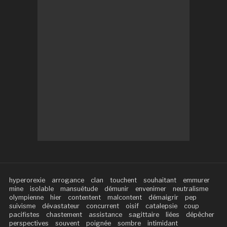
hyperorexie
arrogance
clan
touchent
souhaitant
emmurer
mine
isolable
mansuétude
démunir
envenimer
neutralisme
olympienne
hier
contentent
malcontent
démaigrir
pep
suivisme
dévastateur
concurrent
oisif
catalepsie
coup
pacifistes
chastement
assistance
sagittaire
liées
dépêcher
perspectives
souvent
poignée
sombre
intimidant