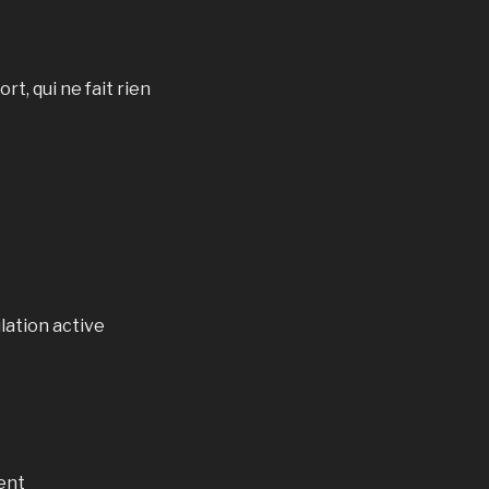
rt, qui ne fait rien
ulation active
ent