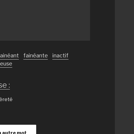
fainéant
fainéante
inactif
seuse
e :
gèreté
n autre mot