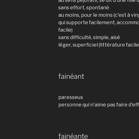
au sens péjoratif, se dit d'une fille
sans effort, spontané
au moins, pour le moins (c'est à ving
qui supporte facilement, accommo
facile)
sans difficulté, simple, aisé
léger, superficiel (littérature facile
fainéant
paresseux
personne qui n'aime pas faire d'effo
fainéante