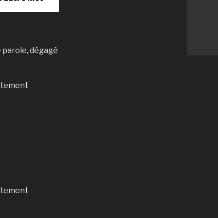
de parole, dégagé
ortement
ortement