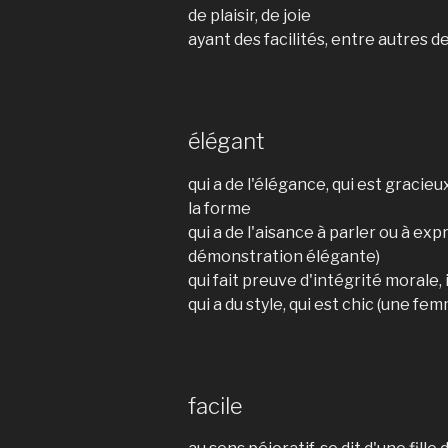
de plaisir, de joie
ayant des facilités, entre autres 
élégant
qui a de l'élégance, qui est gracie
la forme
qui a de l'aisance à parler ou à ex
démonstration élégante)
qui fait preuve d'intégrité morale, 
qui a du style, qui est chic (une f
facile