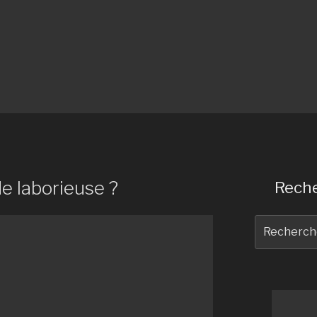
de laborieuse ?
Reche
Recherche
pour
: