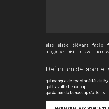
aisé
aisée
élégant
facile
magique
oisif
oisive
pares
Définition de laborieus
qui manque de spontanéité, de lé
qui travaille beaucoup
qui demande beaucoup d’efforts
Rechercher le contraire d'u