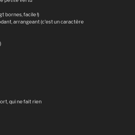
 de petite vertu
t bornes, facile !)
dant, arrangeant (c'est un caractère
)
rt, qui ne fait rien