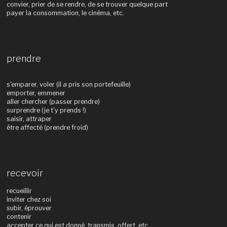
convier, prier de se rendre, de se trouver quelque part
payer la consommation, le cinéma, etc.
prendre
s'emparer, voler (il a pris son portefeuille)
emporter, emmener
aller chercher (passer prendre)
surprendre (je t'y prends !)
saisir, attraper
être affecté (prendre froid)
recevoir
recueillir
inviter chez soi
subir, éprouver
contenir
accepter ce qui est donné, transmis, offert, etc.