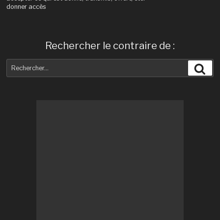
donner accès
Rechercher le contraire de :
Recherche
Rec
pour
: