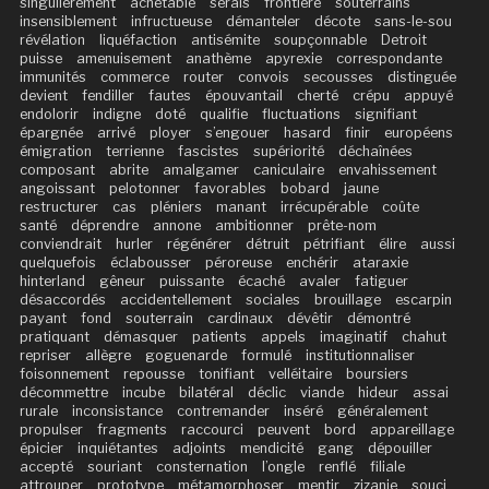
singulièrement
achetable
serais
frontière
souterrains
insensiblement
infructueuse
démanteler
décote
sans-le-sou
révélation
liquéfaction
antisémite
soupçonnable
Detroit
puisse
amenuisement
anathème
apyrexie
correspondante
immunités
commerce
router
convois
secousses
distinguée
devient
fendiller
fautes
épouvantail
cherté
crépu
appuyé
endolorir
indigne
doté
qualifie
fluctuations
signifiant
épargnée
arrivé
ployer
s’engouer
hasard
finir
européens
émigration
terrienne
fascistes
supériorité
déchaînées
composant
abrite
amalgamer
caniculaire
envahissement
angoissant
pelotonner
favorables
bobard
jaune
restructurer
cas
pléniers
manant
irrécupérable
coûte
santé
déprendre
annone
ambitionner
prête-nom
conviendrait
hurler
régénérer
détruit
pétrifiant
élire
aussi
quelquefois
éclabousser
péroreuse
enchérir
ataraxie
hinterland
gêneur
puissante
écaché
avaler
fatiguer
désaccordés
accidentellement
sociales
brouillage
escarpin
payant
fond
souterrain
cardinaux
dévêtir
démontré
pratiquant
démasquer
patients
appels
imaginatif
chahut
repriser
allègre
goguenarde
formulé
institutionnaliser
foisonnement
repousse
tonifiant
velléitaire
boursiers
décommettre
incube
bilatéral
déclic
viande
hideur
assai
rurale
inconsistance
contremander
inséré
généralement
propulser
fragments
raccourci
peuvent
bord
appareillage
épicier
inquiétantes
adjoints
mendicité
gang
dépouiller
accepté
souriant
consternation
l’ongle
renflé
filiale
attrouper
prototype
métamorphoser
mentir
zizanie
souci