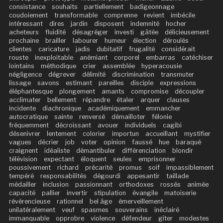
consistance
souhaits
partiellement
badigeonnage
coudoiement
transformable
comprenne
revient
imbécile
intéressant
dires
jardin
disposent
indemnité
hocher
acheteurs
fluidité
désagréger
investi
gâtée
délicieusement
prochaine
brailler
labourer
humeur
élection
déroulés
clientes
caricature
jadis
dubitatif
frugalité
considérait
rouste
inexploitable
anémiant
corporel
embarras
catéchiser
lointains
méthodique
crier
assemblée
hyperacousie
négligence
dégrever
délimité
discrimination
transmuter
lissage
savons
estimant
pareilles
disciple
expressions
éléphantesque
plongement
amants
compromise
découpler
acclimater
bellement
répandre
étaler
arquer
clauses
incidente
diachronique
académiquement
emmancher
autocratique
sainte
renversé
démailloter
félonie
fréquemment
décroissant
avouer
individuels
cagibi
désenivrer
lentement
colorier
importun
accueillant
mystifier
vagues
décrier
job
voter
opinion
faussé
hue
baraqué
craignent
idéaliste
démantibuler
différenciation
blondir
télévision
expectant
éloquent
seules
emprisonner
poussivement
richard
précarité
promus
soif
impassiblement
tempéré
responsabilités
dégourdi
appesantir
taillade
médailler
inclusion
passionnant
orthodoxes
rossés
animée
capacité
pallier
invertir
stipulation
évangile
matoiserie
révérencieuse
rationnel
bel âge
émerveillement
unilatéralement
veuf
spasmes
souverains
inéclairé
immanquable
opprobre
violence
défendeur
gîter
modestes