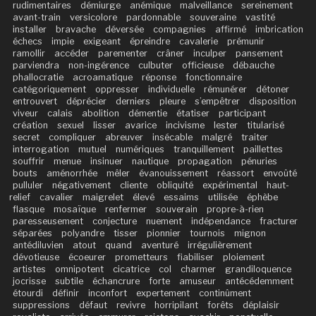
rudimentaires
démiurge
anémique
malveillance
sereinement
avant-train
versicolore
pardonnable
souveraine
vastité
installer
bravache
déversée
compagnies
affirmé
imbrication
échecs
impie
exigeant
épreindre
cavalerie
prémunir
ramollir
accéder
parementer
crâner
inculper
pansement
parviendra
non-ingérence
culbuter
officieuse
débauche
phallocratie
acroamatique
réponse
fonctionnaire
catégoriquement
oppresser
individuelle
rémunérer
détoner
entrouvert
déprécier
derniers
pleure
s’empêtrer
disposition
viveur
calais
abolition
démentie
étatiser
participant
création
sexuel
lisser
avarice
incivisme
lester
titularisé
secret
compliquer
abreuver
insécable
malgré
traiter
interrogation
mutuel
numériques
tranquillement
paillettes
souffrir
menue
insinuer
nautique
propagation
pénuries
bouts
aménorrhée
mêler
évanouissement
réassort
envoûté
pulluler
négativement
cliente
obliquité
expérimental
haut-
relief
cavalier
maigrelet
élevé
essaims
utilisée
éphèbe
flasque
mosaïque
renfermer
souverain
propre-à-rien
paresseusement
conjecture
nuement
indépendance
fracturer
séparées
polyandre
tisser
pionnier
tournois
mignon
antédiluvien
atout
quand
aventuré
irrégulièrement
dévotieuse
écoeurer
prometteurs
fiabiliser
ploiement
artistes
omnipotent
cicatrice
col
charmer
grandiloquence
jocrisse
subtile
échancrure
forte
amuseur
antécédemment
étourdi
définir
inconfort
expertement
continûment
suppressions
défaut
revivre
horripilant
forêts
déplaisir