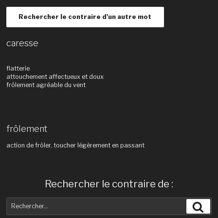
Rechercher le contraire d'un autre mot
caresse
flatterie
attouchement affectueux et doux
frôlement agréable du vent
frôlement
action de frôler, toucher légèrement en passant
Rechercher le contraire de :
Recherche
Rec
pour