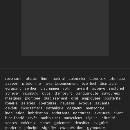
revenant
futures
fine
impérial
calomnier
laborieux
atonique
asseoir
prédominer
avantageusement
éventuel
disgracier
écrasant
sentier
discriminer
rôtir
navrant
appuyé
sectoriel
achever
incongru
duos
d’emprunt
banqueroute
savoureux
masques
plombée
durcissement
oral
employées
postérité
rouerie
salariés
libertaires
hausses
évoque
savants
dévêtu
inversement
satanique
cagneux
mensonge
inoculation
imbrication
endurante
nocturnes
aventuré
client
bien-fondé
revêt
ambivalent
musculeux
réjouit
infirmité
scores
coléreux
clapet
gaiement
densifier
exiguïté
moderne
principe
signifier
exaspération
gymnaste