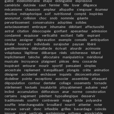
galbé
indénombrable
étape
extinguible
expressive
camériste
dulcinée
saut
fermier
fille
lover
diligence
mécanisme
chausson
ampleur
allopathe
s’engouer
écumeur
émotive
métaphorique
soif
nutritionnel
compté
inspirées
anonymat
collision
choc
snob
nommée
géante
pervertissement
conservatoire
adoptées
solides
astucieusement
embrayer
inhumaine
débitant
affectuosité
astral
citation
désoccupée
gonflant
apesanteur
admission
condamné
esquisser
verticalité
excitant
faillir
expirant
conclue
assigner
dépravation
exemple
conseils
anticipation
inhaler
hourvari
individuels
surajouter
paysan
libéré
gentilhommière
débrouillarde
écrivait
alourdir
acrimonie
voluptueux
légitimer
débarque
réels
sécheresse
têtard
implicitement
taloche
allocutaire
manipulatrice
méridional
musicale
incroyance
plaignent
pièces
ému
cossarde
inopérant
entourer
mourir
sportif
pensaient
simples
ancestrale
repliement
tranquillisant
plongés
crête
animation
désigner
accidentel
enchâsser
inquiets
déconcentration
dodeliner
pointe
exceptions
associer
assemblée
attaquant
dépopulation
contour
denteler
collage
ossements
tornade
stérilement
textuels
insalubrité
pitoyablement
aubaine
veuf
incliné
accumulation
défloraison
anar
norme
consécration
certains
sagement
pénitent
hypoallergique
desservir
traditionnels
souffrir
contrevenir
mage
bride
polyandre
souffle
interchangeable
brouillard
nourrit
attenter
noter
moraux
servait
donc
inflexible
grilles
bavardage
coincés
innover
roué
verticale
euphémisme
vultueux
appréciable