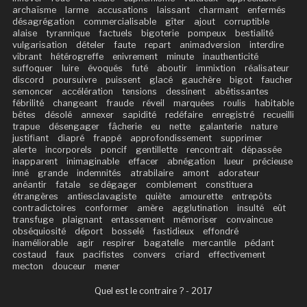
archaïsme
larme
accusations
laissant
charmant
enfermés
désagrégation
commercialisable
gîter
ajout
corruptible
alaise
tyrannique
factuels
bigoterie
pompeux
bestialité
vulgarisation
dételer
faute
repart
animadversion
interdire
vibrant
hétérogreffe
enivrement
minute
inauthenticité
suffoquer
luire
évoqués
futé
aboutir
immixtion
réalisateur
discord
poursuivre
puissent
glacé
gauchère
bigot
faucher
semoncer
accélération
tensions
dessinent
abêtissantes
fébrilité
changeant
fraude
réveil
marquées
roulis
habitable
bêtes
désolé
annexer
sapidité
redéfaire
enregistré
recueilli
trapue
désengager
fâcherie
eu
nette
galanterie
nature
justifiant
diapré
frappé
approfondissement
supprimer
alerte
incorporels
poncif
gentillette
rencontrait
dépassée
inapparent
inimaginable
effacer
abnégation
lueur
précieuse
inné
grande
indemnités
atrabilaire
amont
adorateur
anéantir
fatale
se dégager
comblement
constituera
étrangères
antiesclavagiste
quiète
amourette
entrepôts
contradictoires
conformer
amère
agglutination
insulté
eût
transfuge
plaignant
entassement
mémoriser
convaincue
obséquiosité
déport
bosselé
fastidieux
effondré
inaméliorable
agir
respirer
bagatelle
mercantile
pédant
costaud
faux
pacifistes
convers
criard
effectivement
mecton
douceur
mener
Quel est le contraire ? - 2017