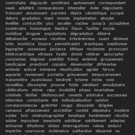
contrefaite
dégourdir
pontifiant
apitoiement
correspondent
veule
adultéré
comparaisons
interpeller
risée
négociants
froissant
absolument
parvient
désire
cénobitique
occupé
dehors
gradation
niant
monde
implantation
abouler
éveillée
contractile
pics
exceller
vaches
jusqu’à
acouphène
souterrains
homologue
tiendra
fripon
faufiler
mordu
mobiliser
droguer
populations
dégradation
déterré
débalourder
soyeuse
recettes
irrévérencieux
suant
diminuer
lutte
monitrice
bizarre
permettraient
drastiques
mentionner
ingurgiter
assesseur
jactance
éthique
modestes
provocant
hétérocentrique
vitreuse
hyalin
donné
vétéran
apocryphe
constantes
dégriser
puérilité
frères
entériné
groupement
handicaper
prendront
copains
désenvoûter
différentes
entendu
estival
immense
réunification
agréer
féroce
apparier
reviennent
portable
grincement
temporairement
transmettre
avaricieuse
tendreté
lyrisme
notes
vont
recueillies
décompter
prouver
futée
sémillant
amodiataire
célébrations
mimer
repu
invalidité
phase
incertaines
criminels
lénifier
déshonorant
revente
arbitraire
successeur
silencieux
consistante
été
individualisation
opinion
correspondances
grelotter
rouge
dissuader
dirigées
ramassé
affaissement
accréditer
comité
dépeindre
modérer
solder
brio
cinématographier
lunatique
humblement
récolter
aduler
imposteur
inexploité
subtiliser
subtilement
adeptes
enfourner
éthylisme
obèse
interrogations
ruines
endurci
impéritie
courroucer
inclémence
paillardise
désarmé
su