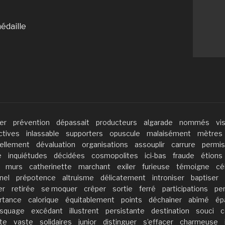
édaille
er
prévention
dépassait
producteurs
algarade
nommés
vi
ctives
inlassable
supporters
opuscule
malaisément
mètres
ellement
dévaluation
organisations
assouplir
carrure
permis
e
inquiétudes
décidées
cosmopolites
ici-bas
fraude
étions
murs
catherinette
marchant
exiler
furieuse
témoigne
cé
nel
prépotence
altruisme
délicatement
introniser
baptiser
er
retirée
se moquer
crêper
sortie
ferré
participations
pe
rtance
calorique
équitablement
points
déchaîner
abîmé
ép
squage
excédant
illustrent
persistante
destination
souci
c
te
vaste
solidaires
junior
distinguer
s’effacer
charmeuse