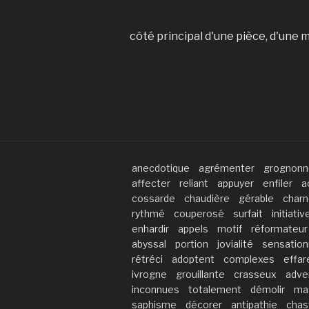
côté principal d'une pièce, d'une m
anecdotique
agrémenter
grognonn
affecter
reliant
appuyer
enfiler
a
cossarde
chaudière
gérable
charn
rythmé
couperosé
surfait
initiativ
enhardir
appels
motif
réformateur
abyssal
portion
jovialité
sensation
rétréci
adoptent
complexes
effar
ivrogne
grouillante
crasseux
adve
inconnues
totalement
démolir
ma
saphisme
décorer
antipathie
chas