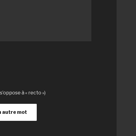
(s’oppose à « recto »)
n autre mot