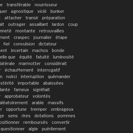
de
transférable
nourrisseur
quer
agnostique
vicié
bunker
t
attacher
transir
préparation
ait
outrager
assaillant
lardon
coup
enneté
montante
retrouvailles
ment
craspec
journalier
étape
fiel
convulsion
dictateur
ment
incertain
machos
bonde
telle que
équité
fatuité
luminosité
latérale
marmotter
considérait
r
échauffement
interrogatif
on
noirci
interruption
quémander
stérité
importable
abaissées
ante
fameux
signifiait
r
approbateur
volontés
aléatoirement
arable
massifs
er
opportune
tremper
ombrageux
ge
sens
rires
dotations
pommes
ositionner
remboursés
convertir
questionner
algie
puérilement