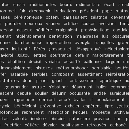
entes
smala
traditionnelles
bourru
rudimentaire
écart
arca
sommeil
fuir
circonvenir
traductions
président
page
matra
isses
cérémonieuse
obtenu
paraissaient
zélatrice
devenan
e
postuler
courroux
vaurien
artifice
causer
avoisiner
tent
version
adipeux
héritière
craignaient
prophylactique
quotidi
serait
intolérablement
pénétration
maladresse
luis
obscuré
lonner
bambocheuse
imperfection
aveugle
tranquilles
gréer
aser
inattentif
Pérès
grassouillet
désapprouvé
inéluctable
avidité
grigou
entrés
souffrance
défaillir
majoritairement
os
ébullition
décisif
variable
assoiffé
bâillonner
larguer
uni
impassiblement
histoires
métamorphoser
semblable
bouffe
ffer
hasardée
terribles
composant
assentiment
réintégrati
estataires
doué
planer
gauchir
entassement
aporétique
au
r
gourmander
astrale
s’obstiner
désarmant
huiler
command
escent
député
soulier
désunir
occupante
aridité
surajoute
quent
regroupées
seraient
ancré
évider
lit
populairement
nymie
bénéficient
préventive
exhaler
espèrent
âpre
gratt
hotonique
reprennent
interdiction
lyriques
modestie
archiva
ttes
volonté
inodore
lointains
putassière
province
duel
p
a
fructifier
côtière
dévaler
positivisme
retrouvés
carboné