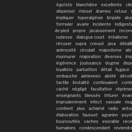
égoïste
blanchâtre
excellente
cli
dépenser
missel
drames
retour
impliquer
hyperalgésie
limpide
aba
formuler
avarie
incidente
indigest
de pied
propre
jacassement
recon
rudesse
dialogue court
irréalisme
récuser
supra
creusé
java
débâil
animosité
circulait
majordome
abr
murmurer
majoration
diverses
imp
ingérence
jouissance
dogme
disp
loyaliste
parturition
détail
fugace
embauche
aériennes
abêtir
décoi
tactile
brutalité
continuaient
cont
caché
négligé
facultative
réprime
enseignants
blessés
triturer
évan
imprudemment
infect
vassale
ris
contient
plus
acharné
radio
anto
élaboration
fausset
agrarien
psyc
boursouflés
vaches
exorable
rece
humaines
condescendant
reviendr