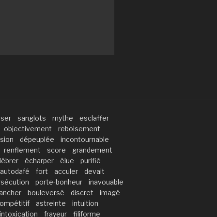
sser
sanglots
mythe
esclaffer
objectivement
reboisement
sion
dépeuplée
incontournable
renflement
score
grandement
lébrer
écharper
élue
purifié
autodafé
fort
acculer
devait
rsécution
porte-bonheur
inavouable
ancher
bouleversé
discret
imagé
ompétitif
astreinte
intuition
intoxication
frayeur
filiforme