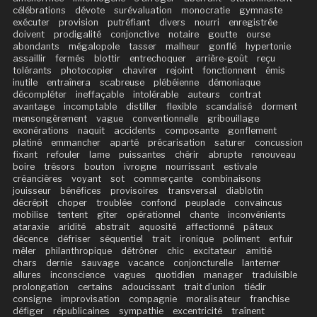
célébrations
dévote
surévaluation
monocratie
gymnaste
exécuter
provision
putréfiant
divers
nourri
enregistrée
doivent
prodigalité
conjonctive
notaire
goutte
ourse
abondants
mégalopole
tasser
malheur
gonflé
hypertonie
assaillir
fermés
blottir
entrechoquer
arrière-goût
reçu
tolérants
photocopier
chavirer
rejoint
fonctionnent
émis
inutile
entraînera
scabreuse
plébéienne
démoniaque
décompléter
ineffaçable
intolérable
auteurs
contrat
avantage
incomptable
distiller
flexible
scandalisé
dorment
mensongèrement
vague
conventionnelle
gribouillage
exonérations
naquit
accidents
composante
gonflement
platiné
emmancher
aparté
précarisation
saturer
concussion
fixant
refouler
lame
puissantes
chérir
abrupte
renouveau
boire
trésors
bouton
ivrogne
nourrissant
estivale
créancières
voyant
sot
commerçante
combinaisons
jouisseur
bénéfices
provisoires
transversal
diablotin
décrépit
choper
troublée
confond
peuplade
convaincus
mobilise
tentent
gîter
opérationnel
chante
inconvénients
ataraxie
aridité
abstrait
aquosité
affectionné
pâteux
décence
défriser
séquentiel
trait
ironique
poliment
enfuir
mêler
philanthropique
détrôner
chic
excitateur
amitié
chars
dernie
sauvage
vacance
conjoncturelle
lanterner
allures
inconscience
vagues
quotidien
manager
traduisible
prolongation
certains
adoucissant
trait d’union
tiédir
consigne
improvisation
compagnie
moralisateur
franchise
défiger
républicaines
sympathie
excentricité
traînent