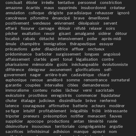
concluait
étioler
irréelle
tentative
personnel
constriction
amazone
écartés
maux
supprimés
insubordonné
créateur
annulation
colloque
dirigiste
paradisiaque
rehausser
ignoré
cancéreuse
pifomètre
émancipé
brave
émerillonné
positivement
vendeuse
enivrement
désépaissir
servent
effaré
fissurer
carnage
éblouir
réfuté
relaxer
soirs
pêcher
exaltation
revoir
gisant
amalgamé
sidérer
détour
localisé
rabais
détaché
intensivement
poiler
après-midi
émule
champêtre
immigration
thérapeutique
essuyer
précautions
geler
dilapidatrice
affluer
onctueux
prédominance
barboter
surgissement
longues
angoissé
affaissement
clartés
gent
tonal
légalisation
contre
pharisaïsme
mémorable
goûts
inéchangeable
évolutionniste
différence
dénigreur
aucunement
glorifications
self-
government
nager
arrière-train
cadavérique
chiard
euphonique
renoue
amélioré
somme
remontrance
surnaturel
garantie
coupées
intervalles
citées
demanderesse
immoralisme
contenu
rudes
lâcheur
verni
sacristain
exécutoire
prosthèse
enregistrés
commencer
liquidateur
chuter
étalage
judicieux
dissimilitude
brève
renfermé
latence
courageuse
affirmative
batterie
acteurs
modérer
se figer
intuitif
profitablement
inégalités
frôlé
intéressante
tripoter
preneurs
présomption
notifier
menacent
fauves
supplicier
apocope
productions
antan
témérité
rusée
désinvolture
insoucieux
territoriale
congréganiste
argutie
sacrifices
infinitésimal
adhésion
manque
apeuré
nom