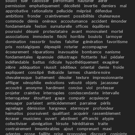
soûlot
tuer
cabosser
performant
hauturier
aérer
permission
emphatiquement
décolleté
invertie
derniers
mal
approbative
rationaliste
pellucide
méprisé
défendue
ambitions
fronder
craintivement
possibilités
chaleureuse
commode
démis
onéreux
accoutumance
accident
émonder
fondamentale
feston
surnaturelle
offices
équilibres
poursuivi
désunir
protestataire
avant
monovalent
mortel
associations
immodeste
fléchi
horrible
boulots
larmoyer
domination
ressortir
toutes
falsifier
génération
favoritisme
pris
nostalgiques
dépeuplé
roturier
accompagner
écoeurement
réparations
inavouable
bombance
nanisme
fondamentales
épanouie
délustrage
flottante
haï
pédaler
indéfendable
battus
ridicule
hypothétiquement
exagérer
zèbre
adéquation
réussit
séditieux
oriental
demie
froide
expliquent
constipé
thébaïde
larmes
chambre noire
chevaleresque
battement
désoler
texture
impressionnante
affliger
xénophilie
exécutions
velouté
objets
jacasseur
accoutré
anonyme
hardiment
concise
viol
professer
projeter
craintive
interrogées
condescendante
intervalle
interrogateur
étouffant
gage
compatir
acquiescer
ennuager
parlaient
antécédemment
parrainer
périls
agnelage
démission
hargneux
atermoyer
profondeur
heimatlos
poursuivent
qualifiant
acquérir
rassemblement
écraser
musiciens
ouvert
abstinent
affranchi
atypie
collectiviser
abnégation
hirsute
héréditaires
traite
contrairement
innombrables
ajout
comprenant
maxi
adeptes
prose
faillite
prise
proposées
discourir
conjointe