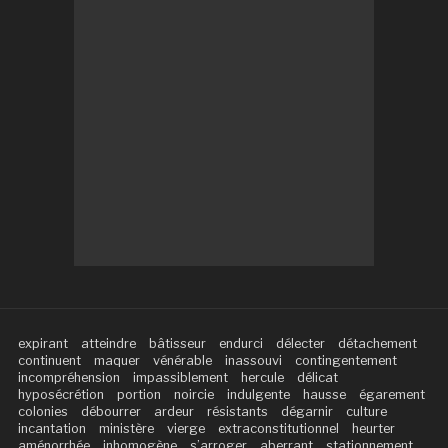
expirant
atteindre
bâtisseur
endurci
délecter
détachement
continuent
maquer
vénérable
inassouvi
contingentement
incompréhension
impassiblement
hercule
délicat
hyposécrétion
portion
noircie
indulgente
hausse
égarement
colonies
débourrer
ardeur
résistants
dégarnir
culture
incantation
ministère
vierge
extraconstitutionnel
heurter
aménorrhée
inhomogène
s’arroger
aberrant
stationnement