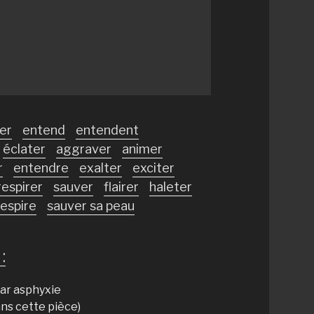
ler
entend
entendent
éclater
aggraver
animer
r
entendre
exalter
exciter
respirer
sauver
flairer
haleter
respire
sauver sa peau
:
par asphyxie
ans cette pièce)