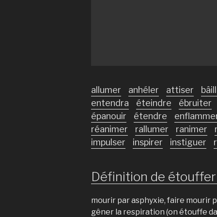
allumer
anhéler
attiser
bâil
entendra
éteindre
ébruiter
épanouir
étendre
enflamme
réanimer
rallumer
ranimer
impulser
inspirer
instiguer
Définition de étouffer 
mourir par asphyxie, faire mourir 
gêner la respiration (on étouffe d