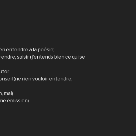
ien entendre à la poésie)
endre, saisir (j'entends bien ce qui se
outer
onseil (ne rien vouloir entendre,
, mal)
une émission)