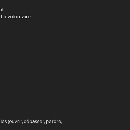
ol
t involontaire
es (ouvrir, dépasser, perdre,