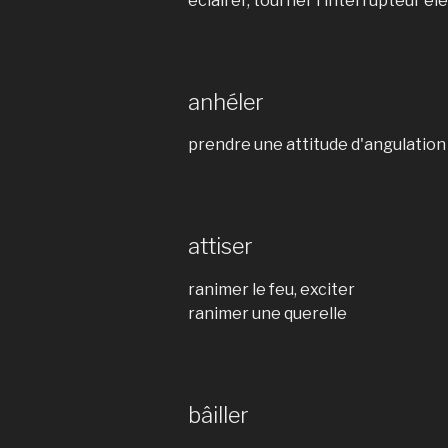
éclairer, tourner l'interrupteur él
anhéler
prendre une attitude d'angulation
attiser
ranimer le feu, exciter
ranimer une querelle
bâiller