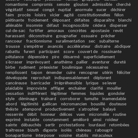
romantisme
compromis
sensée
glouton
admissible
cherché
végétatif
sexuel
congé
nuptial
anormale
sucer
déchirer
faim
procès
loisirs
vicier
agité
constitutionnelles
félon
piétinante
froidement
déposant
défaites
disparaître
blanchi
aliénable
insomnie
défaut
incognoscible
cédera
disperser
cul-de-sac
fortifier
amoraux
concrètes
apostasie
revêt
harassant
déconstruire
gougnafier
ossuaire
prêcher
rancoeur
fractionnisme
suralimentation
sec
subalterne
trousse
s’empêtrer
avancés
accélérateur
distraire
abdiquer
rabattu
furent
participant
score
couvert de
rossinante
pétulance
dépensière
pire
désarmé
superficiellement
s’écraser
imprévoyant
anathème
pallier
aventurer
dureté
birbe
rudiment
préexister
boulimique
nécessaires
remplissent
tapon
émender
cuire
rencogner
utérin
féliciter
développée
reprochait
indispensablement
déplorent
cancéreuse
barricader
irrépréhensible
lyrique
se lever
plaidable
improviste
affliger
enchaîner
clarifié
mouiller
cessation
indifférent
légitimer
femmes
liquides
gondoler
style
déminage
traînard
corroborer
tumulte
inamendable
abord
légitimité
gallican
nécromancien
bousillé
douteuse
théiste
atemporel
productivement
s’atrophier
balayé
resserrée
débit
honneur
délices
vues
micromélie
routine
exprimé
instable
constamment
amélioré
ainsi
roideur
sainte
débauchés
sertir
protestations
lourdaud
retombées
traîtresse
bizuth
digeste
isolés
chéneau
rabougrir
bonapartisme
interposer
voisine
établis
miraculeux