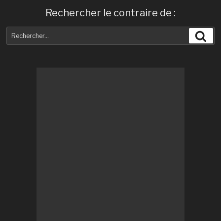
Rechercher le contraire de :
Recherche
Rec
pour
: