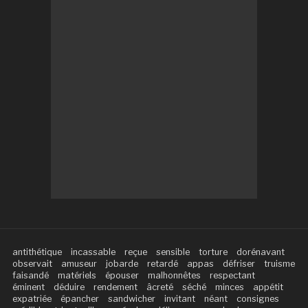
antithétique
incassable
reçue
sensible
torture
dorénavant
observait
amuseur
jobarde
retardé
appas
défriser
truisme
faisandé
matériels
épouser
malhonnêtes
respectant
éminent
déduire
rendement
âcreté
séché
minces
appétit
expatriée
épancher
sandwicher
invitant
néant
consignes