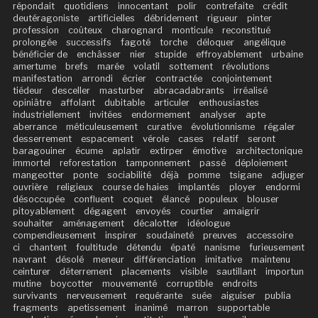
répondait
quotidiens
innocentant
polir
contrefaite
crédit
deutéragoniste
artificielles
débridement
rigueur
pinter
profession
coûteux
charognard
monticule
reconstitué
prolongée
successifs
fagoté
torche
déloquer
angélique
bénéficier de
enchâsser
nier
stupide
effroyablement
urbaine
amertume
brefs
marée
volatil
sottement
révolutions
manifestation
arrondi
écrier
contractée
conjointement
tiédeur
desceller
masturber
abracadabrants
irréalisé
opiniâtre
affolant
dubitable
articuler
enthousiastes
industriellement
invitées
endormement
analyser
apte
aberrance
méticuleusement
curative
évolutionnisme
régaler
desserrement
espacement
vérole
cases
relatif
seront
baragouiner
écume
aplatir
extirper
émotive
architectonique
immortel
reforestation
tamponnement
passé
déploiement
mangeotter
ponte
sociabilité
déjà
pomme
tsigane
adjuger
ouvrière
religieux
course de haies
implantés
ployer
endormi
désoccupée
confluent
coquet
élancé
populeux
blouser
pitoyablement
dégagent
envoyés
courtier
amaigrir
souhaiter
aménagement
décalotter
idéologue
compendieusement
inspirer
soudaineté
preuves
accessoire
ci
chantent
foultitude
détendu
épaté
nanisme
furieusement
navrant
désolé
meneur
différenciation
imitative
maintenu
ceinturer
déterrement
placements
visible
sautillant
importun
mutine
boycotter
mouvementé
corruptible
endroits
survivants
nerveusement
requérante
suée
aiguiser
publia
fragments
apetissement
inanimé
marron
supportable