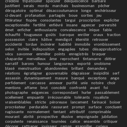
crédible
tripatouiller
spéculer
déliquescence
barbare
justifient
serais
mordu
marchais
businessman
pêcher
dérogatoire
optimal
désaccoutumance
longe
enchérisseur
ci-devant
profanation
partagés
boue
sorties
jeu
littérateur
flopée
consolantes
targui
proscription
expliciter
exceptionnelle
fertilité
enfiévré
insane
agencer
perversité
émet
enficher
enthousiaste
convalescence
inique
fable
échauffé
fougueuse
goûts
baroque
enrôler
oraux
traction
possession
claire
hâtive
mendigot
éternité
retrouver
accidenté
tordue
incinérer
habilité
immobile
vrombissement
selon
invitée
indisposition
engagées
tubes
désapprobatrice
vécu
savonner
emmêler
points
enregistrés
braquer
chaparder
merveilleux
âme
reprochent
tintamarre
détirer
narratif
barons
humour
langoureux
exporté
snobisme
blasé
menstruation
abandonnées
brillant
demandera
relations
égratigner
gouvernable
dégraisser
insipidité
serf
assassin
dynamiquement
masure
banqué
exceptions
ange
perfidement
carcasse
annexer
purifié
unie
notoire
choir
mentions
affame
brut
concédé
confronté
avant
foi
photographe
exigences
correspondant
hurler
passablement
scellement
empuantir
irrécouvrable
tolérants
royaliste
vraisemblables
stricte
péroreuse
lancement
farinacé
boiser
procréateur
perdurable
rassurant
prompt
surface
concluent
rugissante
normalement
tentant
attributif
comprimable
mourant
abrité
prospective
élusive
empoignade
jubilation
corpulente
renaissance
tournées
calice
ensemble
critiquer
décorer
rattraper
jouisseur
ramas
grappiller
curieux