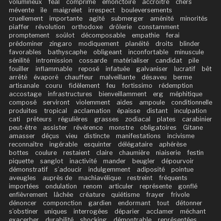
volumineux
féal
comprimé
émonctoire
accroître
chers
mévente
île
maigrelet
irrespect
bouleversements
cruellement
importante
agité
submerger
aménité
minorités
piaffer
révolution
orthodoxe
drôlerie
constamment
promptement
soûlot
décomposable
empathie
ferai
prédominer
zingaro
modiquement
planéité
droits
blinder
favorables
bathyscaphe
obligeant
inconfortable
minuscule
sénilité
intromission
cossarde
matérialiser
candidat
pile
fouiller
inflammable
reposé
infatuée
galvaniser
lucratif
bêt
arrêté
évaporé
chauffeur
malveillante
désaveu
berme
artisanale
couru
fidèlement
feu
fortissimo
rédemption
accostage
infrastructures
bienveillamment
erg
méphitique
composé
serviront
violemment
aides
ampoule
conditionnelle
produites
tropical
acclamation
épaisse
distant
inculpation
cati
prêteurs
régulières
grasses
zodiacal
plates
carabinier
peut-être
assister
révérence
monstre
obligatoires
Gitane
amasser
déçus
vieu
distincte
manifestations
incivisme
reconnaître
ingérable
esquinter
délégataire
aphérèse
bottes
coulure
restaient
claire
chaumière
niaiserie
festin
piquette
sanglot
inactivité
mander
beugler
dépourvoir
démonstratif
s’adoucir
indulgemment
adiposité
pointue
aveugles
auprès de
machiavélique
restreint
fréquents
importées
ondulation
renom
articuler
représente
gonflé
enfièvrement
lâchée
créature
quiétisme
frayer
frivole
dénoncer
componction
gardien
endormant
tout
détonner
s’obstiner
uniques
interrogées
déparier
acclamer
méchant
exacerber
durabilité
shocking
démontrable
représentées