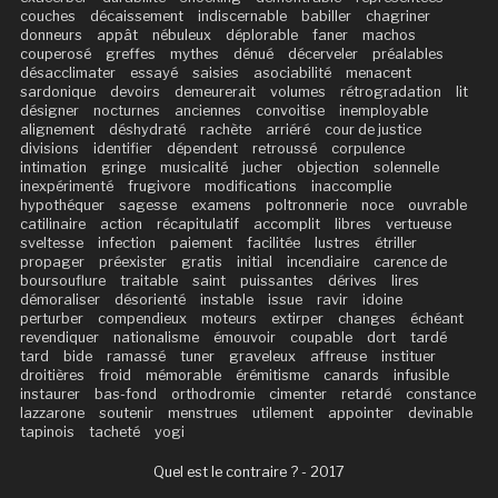
couches
décaissement
indiscernable
babiller
chagriner
donneurs
appât
nébuleux
déplorable
faner
machos
couperosé
greffes
mythes
dénué
décerveler
préalables
désacclimater
essayé
saisies
asociabilité
menacent
sardonique
devoirs
demeurerait
volumes
rétrogradation
lit
désigner
nocturnes
anciennes
convoitise
inemployable
alignement
déshydraté
rachète
arriéré
cour de justice
divisions
identifier
dépendent
retroussé
corpulence
intimation
gringe
musicalité
jucher
objection
solennelle
inexpérimenté
frugivore
modifications
inaccomplie
hypothéquer
sagesse
examens
poltronnerie
noce
ouvrable
catilinaire
action
récapitulatif
accomplit
libres
vertueuse
sveltesse
infection
paiement
facilitée
lustres
étriller
propager
préexister
gratis
initial
incendiaire
carence de
boursouflure
traitable
saint
puissantes
dérives
lires
démoraliser
désorienté
instable
issue
ravir
idoine
perturber
compendieux
moteurs
extirper
changes
échéant
revendiquer
nationalisme
émouvoir
coupable
dort
tardé
tard
bide
ramassé
tuner
graveleux
affreuse
instituer
droitières
froid
mémorable
érémitisme
canards
infusible
instaurer
bas-fond
orthodromie
cimenter
retardé
constance
lazzarone
soutenir
menstrues
utilement
appointer
devinable
tapinois
tacheté
yogi
Quel est le contraire ? - 2017