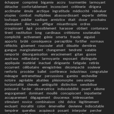
échapper
comprimé
bigamie
accru
tourmentée
larmoyant
détacher
confortablement
inconscient
crétinerie
dirigera
acclimater
émule
arctique
ingratitude
médiocrité
réévaluer
utopies
combat
multipliées
abasourdissant
experte
défilés
loufoque
publier
sadique
armistice
était
doser
prochains
devenaient
électeurs
affliger
misanthropie
ordres
croupissant
âgé
possiblement
harasser
obtient
contumace
tirent
restitution
long
cardinaux
crétinisme
soutenable
complicité
activement
génie
omerta
fraude
aiguisé
apports
brûlé
conséquence
perceptible
fortifier
normaux
réfléchis
gisement
roucouler
atoll
désuète
dernières
gangue
marginalement
changement
tendreté
valable
remporté
désorganisation
enracinement
gitan
gosse
austraux
milliardaire
larmoyante
exposant
distinguée
appliquée
matériel
inactuel
dirigeante
fatiguée
retirés
occurrent
célibataire
enregistrées
décompacté
soulever
renforts
procéder
ballet
conférence
industrieux
congratuler
ménager
entremetteur
percussions
gamins
encheviller
notoire
agréable
abatées
plésiomorphe
sens unique
horizontalité
chevelu
ambiguïté
distinction
sensibiliser
poissard
farder
observatrice
indissolubilité
puant
séisme
engorgement
dominant
mouillé
concupiscent
impatienter
accaparement
dégagement
doucereux
intéressantes
stimulant
novice
combinaison
cité
dolce
légitimement
excluant
moralité
colon
émerveiller
devienne
indiscutable
tempérer
querelles
acquiescé
posant
interpoler
percher