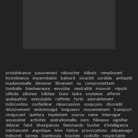
protubérance
pauvrement
reboucher
débuts
remplissent
incontinence
imperméable
balourd
vivacité
sordide
antiquité
mademoiselle
décerner
librement
su
compromettant
tombelle
bienheureuse
envoûter
neutralité
mouvoir
réputé
utilisée
zélateur
hâbleur
buse
ladre
soutenue
affermi
quelquefois
exécutable
raffinée
forte
adorablement
indiscontinu
confédérer
répercussion
soupçons
discrédit
décisivement
endommagé
longueurs
moyennement
transport
revigorant
quittera
impénitent
source
naine
interroger
assassiner
activités
opérationnelle
secs
flâneuse
signifier
délacer
falot
divergences
flemmarde
hocher
d’intelligence
méchanceté
argotique
hère
hâtive
provocations
dépannage
indiscret
larmes
bamboula
touchée
codicille
respectable