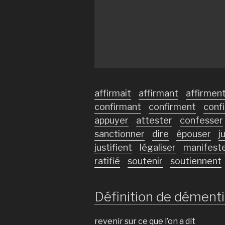
affirmait
affirmant
affirmen
confirmant
confirment
conf
appuyer
attester
confesser
sanctionner
dire
épouser
j
justifient
légaliser
manifest
ratifié
soutenir
soutiennent
Définition de démentir
revenir sur ce que l’on a dit