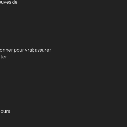
reuves de
onner pour vrai; assurer
ster
cours