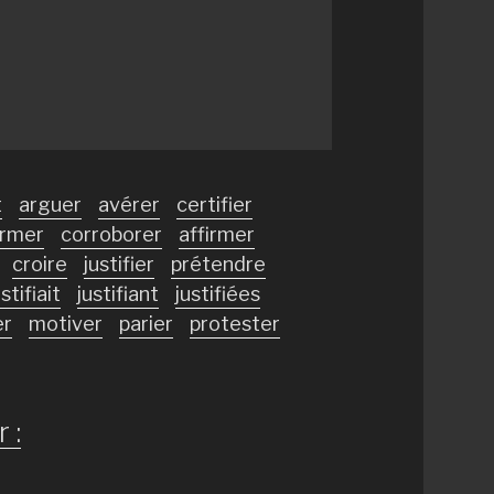
t
arguer
avérer
certifier
irmer
corroborer
affirmer
croire
justifier
prétendre
ustifiait
justifiant
justifiées
er
motiver
parier
protester
 :