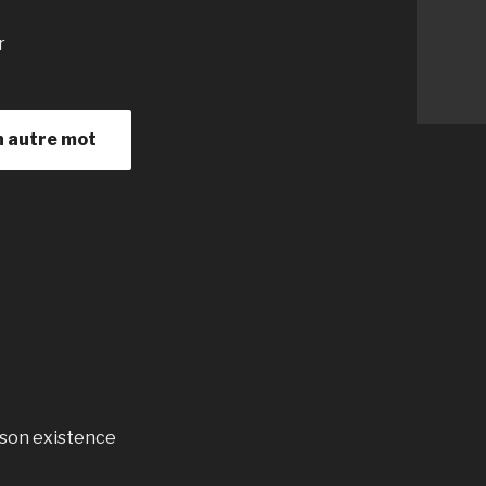
r
n autre mot
 son existence