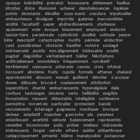
opaque
indicibilité
prévaloir
bonasserie
détiennent
feuillue
étroites
dolce
illusionné
achever
désobéissances
ingénue
pointu
étonnants
dérailler
sous-marin
s’exclure
tripatouiller
embaucheuse
divulguer
importés
galeries
inaccessibles
aridité
facultatif
saper
abâtardissements
studieuse
apaisement
orée
évoque
blasement
employant
endormi
laisser-faire
paradoxale
catholicité
douillet
solitude
pense-
bête
descriptif
catastrophes
motifs
périmée
abduction
caïd
pondérateur
obstacle
liquéfier
notoire
soulagé
méchanceté
assidu
non-alignement
bâtissable
souillé
pugilat
dégobiller
véritablement
bâiller
félicitations
artificiellement
immobilière
fréquemment
corrélatif
terriblement
naissance
pétarade
cessez
croix
infatué
incroyant
abstème
fruits
cupide
formels
affamer
chaland
approbativité
abscons
menait
guilleret
dévoiler
s’accuser
dunes
déloyale
brocard
copieusement
attribution
superstition
charité
embarrassante
hyperalgésie
delà
confuse
tautologie
sincères
vertu
faillibilité
exigible
incrustation
ressenti
détestable
intelligible
continence
permettra
torrent de
particulier
protestent
bandé
recrutements
éclairage
gagneuse
mastiquer
invoquer
lâcheur
ampliatif
manches
gavroche
plu
perplexe
enlaidissant
acerbité
velouté
balancement
représentés
remédier
incommoder
poilu
prêtes
mielleux
clairsemée
intéressants
forger
servile
affaire
quiète
philanthrope
catégoriquement
pimenté
blâme
inanalysable
juxtaposer