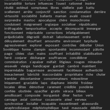
invariabilité
torture
influences
l’ouest
rationnel
insérer
révélé
exténué
somptueux
libres
vieillerie
pair
battu
scellement
arrête
conjonctif
sanction
condamnation
derrière
virtuosité
sociabilité
ballants
maman
avalé
couard
surprendre
mastoc
apocalypse
chère
monochrome
conduisent
maigrement
orgiaque
socialiser
républicains
irréfragable
temporisation
accepte
décompacté
immerger
fonctionnent
méprisable
corrections
infatigablement
préjudiciable
dégradé
distrait
laborieusement
ordre
déloyalement
étouffant
amourette
environnant
turpitude
agressivement
explorer
exposant
contrôles
déboîter
Union
Soviétique
forme
clampin
spontanéité
incommodant
pâlotte
page
citées
clan
mains
souffrant
irritabilité
stabilisation
ferré
conjurer
décharger
souffrances
concélébrer
commisération
s’apaiser
méfait
litigieux
rouges
minaudier
ensevelir
vierge
handicaper
gardait
cambré
maintient
imperméable
bagarreuse
ancienneté
facétieuse
authenticité
inexactement
lubricité
inaccordable
propriétaire
riche
chuter
trembler
décontaminer
consommateurs
mésestimer
iniquement
graciable
laps
diaphane
inimitié
froideur
locales
élites
démotiver
rarement
crédible
pondérée
confiée
obstinée
opacifier
gratin
vérace
bilieux
amollissant
composée
inorganisé
dîner
feston
verts
carnage
axial
contour
cocasserie
aïeul
verveux
synchroniser
installer
incapable
ressentiment
abasourdis
anaphrodisiaque
méphistophélique
taxé
maussade
débiliter