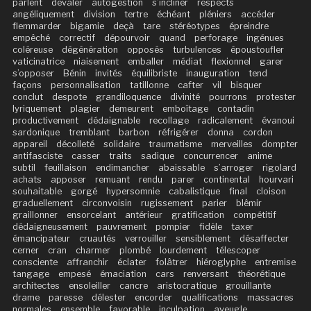
parlent
dévaler
autogestion
s’incliner
respects
angéliquement
division
tertre
échéant
pléniers
accéder
flemmarder
bigamie
deçà
tare
stéréotypes
épreindre
empêché
correctif
dépourvoir
quand
perforage
ingénues
coléreuse
dégénération
opposés
turbulences
époustoufler
vaticinatrice
niaisement
emballer
médiat
flexionnel
garer
s’opposer
Bénin
invités
équilibriste
inauguration
tend
façons
personnalisation
tatillonne
cafter
vil
bisquer
conclut
despote
grandiloquence
divinité
pourrons
protester
lyriquement
plagier
demeurent
emboîtage
contadin
productivement
dédaignable
recollage
radicalement
évanoui
sardonique
tremblant
barbon
réfrigérer
donna
cordon
appareil
décolleté
solidaire
traumatisme
merveilles
dompter
antifasciste
casser
traits
sadique
concurrencer
anime
subtil
feuillaison
endimancher
abaissable
s’arroger
rigolard
achats
apposer
remuant
rendu
parer
continental
hourvari
souhaitable
gorgé
hypersomnie
cabalistique
final
cloison
graduellement
circonvoisin
rugissement
parier
blêmir
graillonner
ensorcelant
antérieur
gratification
compétitif
dédaigneusement
pauvrement
pompier
fidèle
taxer
émancipateur
cruautés
verrouiller
sensiblement
désaffecter
cerner
cran
charmer
plombé
lourdement
télescoper
consciente
affranchir
éclater
folâtrer
hiéroglyphe
entremise
tangage
empesé
émaciation
cars
renversant
théorétique
architectes
ensoleiller
cancre
aristocratique
grouillante
drame
paresse
délester
encorder
qualifications
massacres
normales
ensemble
favorable
inculpation
aveugle