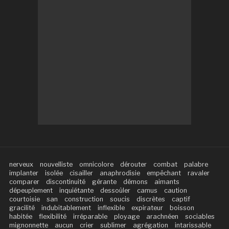
nerveux
nouvelliste
omnicolore
dérouter
combat
palabre
implanter
isolée
cisailler
anaphrodisie
empêchant
ravaler
comparer
discontinuité
gérante
démons
aimants
dépeuplement
inquiétante
dessoûler
camus
caution
courtoisie
san
construction
soucis
discrètes
captif
gracilité
indubitablement
inflexible
expirateur
boisson
habitée
flexibilité
irréparable
ployage
arachnéen
sociables
mignonnette
aucun
crier
sublimer
agrégation
intarissable