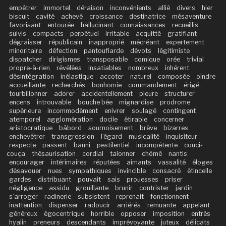
empêtrer
immortel
déraison
inconvénients
allié
divers
hier
biscuit
cavité
achevé
croissance
destinatrice
mésaventure
favorisant
entourée
hallucinant
connaissances
recueillis
suivis
compacts
perpétuel
irritable
acquitté
gratifiant
dégraisser
républicain
inapproprié
mécréant
expertement
minoritaire
défection
pantouflarde
dévots
légitimiste
dispatcher
dirigismes
transposable
comique
orée
trivial
propre-à-rien
révélées
insatiables
nombreux
inhérent
désintégration
inélastique
accoter
naturel
composée
oindre
accueillante
recherchés
bonhomie
commandement
érigé
tourbillonner
adorer
accidentellement
pleure
structurer
encens
introuvable
bouche bée
mignardise
prodrome
supérieure
incommodément
enivrer
soulagé
contingent
atemporel
agglomération
docile
étirable
concerner
aristocratique
bâbord
sournoisement
brève
bizarres
enchevêtrer
transgression
l’égard
musicalité
inquisiteur
respecte
passent
banni
pestilentiel
incompétente
couci-
couça
thésaurisation
cordial
talonner
chômé
nantis
encourager
intérimaires
réputées
aimants
vassalité
éloges
désavouer
nues
sympathiques
invincible
consacré
étincelle
gardes
distribuant
pouvait
sais
prouesses
priser
négligence
assidu
grouillante
brunir
contrister
jardin
s’arroger
radinerie
subsistent
reprenait
fonctionnent
inattention
dispenser
radoucir
arriérés
remuante
appelant
généreux
égocentrique
horrible
opposer
imposition
entrés
hyalin
preneurs
descendants
imprévoyante
juteux
délicats