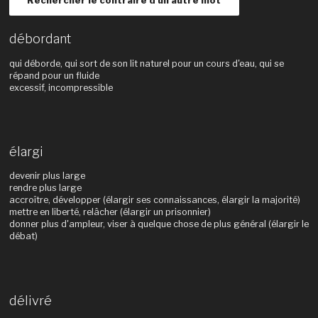
Rechercher le contraire d'un autre mot
débordant
qui déborde, qui sort de son lit naturel pour un cours d'eau, qui se
répand pour un fluide
excessif, incompressible
élargi
devenir plus large
rendre plus large
accroître, développer (élargir ses connaissances, élargir la majorité)
mettre en liberté, relâcher (élargir un prisonnier)
donner plus d'ampleur, viser à quelque chose de plus général (élargir le
débat)
délivré