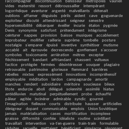
raccompagner
discontinuation
bénisseur
métropoles
vaurien
vides
maternité
ressort
débroussailler
intempérant
logorrhéique
aventurer
argenté
malveillants
détenait
oublions
affamer
déguisés
périls
aident
cave
goguenarde
exploiteur
discuté
attendrissant
seigneur
senestre
hypersensibilité
débarquer
éveiller
incurie
étalon
pygmée
Denis
synonymie
satisfont
prétendument
intégrisme
ceinturer
nappes
provision
baisse
musiques
accablement
improbateur
mollifier
raillerie
suprême
tombelle
posture
nostalgie
s’emparer
épuisé
inventive
synthétiser
mutisme
accablé
ait
éprouvée
decrescendo
gonflement
s’accuser
symboles
toxicomanie
arriération
mètres
excepter
fléchissement
bandant
affriandant
chassent
vultueux
factice
protégée
fermées
désintéresser
souquer
plagiaire
retrouvable
patrimoine
glorieuse
flemmard
barrières
rebelles
mixtes
expressément
innovations
incompréhensif
employable
méditation
lardon
campagnarde
amortir
manches
rendent
subsidiaire
méritoire
soucieuse
bileux
litote
endurcie
aboli
délégué
solennité
assimilé
hiatus
antédiluvien
matutinal
perpétuellement
probe
échauffé
pâleur
agitée
incinérer
admirable
syndic
gourmé
l’imagination
fielleuse
courts
distribuée
hausser
artificielles
dénigreur
dopant
communicable
emplois
Union Soviétique
jamais
matérialisation
cases
mortification
incomplexe
graisse
difformité
confiée
idéaliste
routine
scintillant
travaillait
intervention
va-t’en-guerre
train-train
formulable
réduites
recueille
mettaient
bénéficiant
simulacre
résonnant