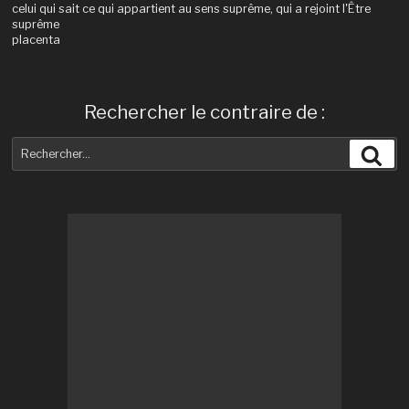
celui qui sait ce qui appartient au sens suprême, qui a rejoint l'Être
suprême
placenta
Rechercher le contraire de :
Recherche
Rec
pour
: