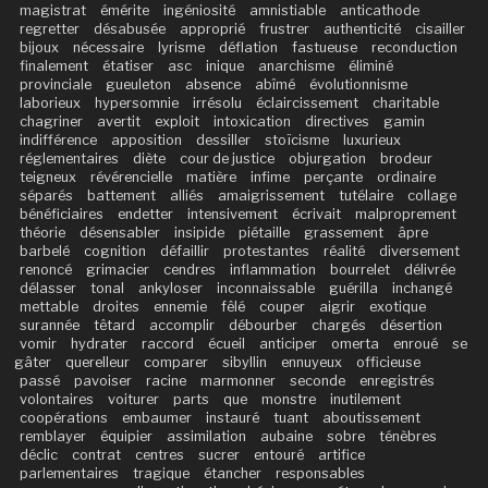
magistrat
émérite
ingéniosité
amnistiable
anticathode
regretter
désabusée
approprié
frustrer
authenticité
cisailler
bijoux
nécessaire
lyrisme
déflation
fastueuse
reconduction
finalement
étatiser
asc
inique
anarchisme
éliminé
provinciale
gueuleton
absence
abîmé
évolutionnisme
laborieux
hypersomnie
irrésolu
éclaircissement
charitable
chagriner
avertit
exploit
intoxication
directives
gamin
indifférence
apposition
dessiller
stoïcisme
luxurieux
réglementaires
diète
cour de justice
objurgation
brodeur
teigneux
révérencielle
matière
infime
perçante
ordinaire
séparés
battement
alliés
amaigrissement
tutélaire
collage
bénéficiaires
endetter
intensivement
écrivait
malproprement
théorie
désensabler
insipide
piétaille
grassement
âpre
barbelé
cognition
défaillir
protestantes
réalité
diversement
renoncé
grimacier
cendres
inflammation
bourrelet
délivrée
délasser
tonal
ankyloser
inconnaissable
guérilla
inchangé
mettable
droites
ennemie
fêlé
couper
aigrir
exotique
surannée
têtard
accomplir
débourber
chargés
désertion
vomir
hydrater
raccord
écueil
anticiper
omerta
enroué
se
gâter
querelleur
comparer
sibyllin
ennuyeux
officieuse
passé
pavoiser
racine
marmonner
seconde
enregistrés
volontaires
voiturer
parts
que
monstre
inutilement
coopérations
embaumer
instauré
tuant
aboutissement
remblayer
équipier
assimilation
aubaine
sobre
ténèbres
déclic
contrat
centres
sucrer
entouré
artifice
parlementaires
tragique
étancher
responsables